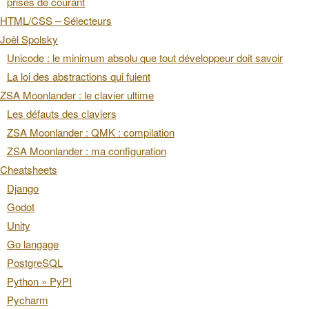
prises de courant
HTML/CSS – Sélecteurs
Joël Spolsky
Unicode : le minimum absolu que tout développeur doit savoir
La loi des abstractions qui fuient
ZSA Moonlander : le clavier ultime
Les défauts des claviers
ZSA Moonlander : QMK : compilation
ZSA Moonlander : ma configuration
Cheatsheets
Django
Godot
Unity
Go langage
PostgreSQL
Python » PyPI
Pycharm