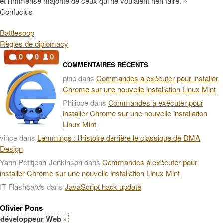
et l'immense majorité de ceux qui ne voulaient rien faire. »
Confucius
Battlesoop
Règles de diplomacy
COMMENTAIRES RÉCENTS
pino
dans
Commandes à exécuter pour installer
Chrome sur une nouvelle installation Linux Mint
Philippe
dans
Commandes à exécuter pour
installer Chrome sur une nouvelle installation
Linux Mint
vince
dans
Lemmings : l’histoire derrière le classique de DMA
Design
Yann Petitjean-Jenkinson
dans
Commandes à exécuter pour
installer Chrome sur une nouvelle installation Linux Mint
IT Flashcards
dans
JavaScript hack update
Olivier Pons
développeur Web