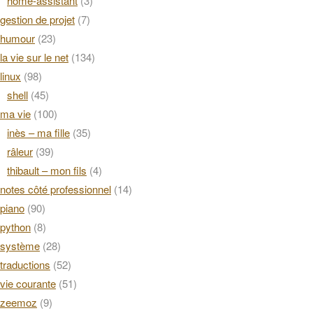
home-assistant
(3)
gestion de projet
(7)
humour
(23)
la vie sur le net
(134)
linux
(98)
shell
(45)
ma vie
(100)
inès – ma fille
(35)
râleur
(39)
thibault – mon fils
(4)
notes côté professionnel
(14)
piano
(90)
python
(8)
système
(28)
traductions
(52)
vie courante
(51)
zeemoz
(9)