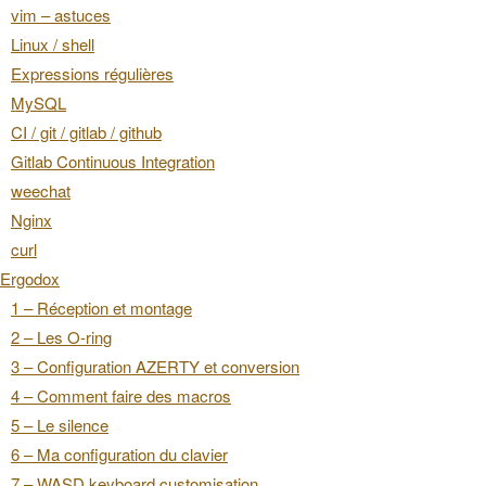
vim – astuces
Linux / shell
Expressions régulières
MySQL
CI / git / gitlab / github
Gitlab Continuous Integration
weechat
Nginx
curl
Ergodox
1 – Réception et montage
2 – Les O-ring
3 – Configuration AZERTY et conversion
4 – Comment faire des macros
5 – Le silence
6 – Ma configuration du clavier
7 – WASD keyboard customisation