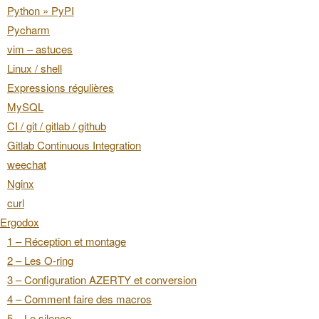
Python » PyPI
Pycharm
vim – astuces
Linux / shell
Expressions régulières
MySQL
CI / git / gitlab / github
Gitlab Continuous Integration
weechat
Nginx
curl
Ergodox
1 – Réception et montage
2 – Les O-ring
3 – Configuration AZERTY et conversion
4 – Comment faire des macros
5 – Le silence