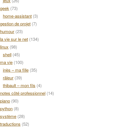
jeux
(26)
geek
(73)
home-assistant
(3)
gestion de projet
(7)
humour
(23)
la vie sur le net
(134)
linux
(98)
shell
(45)
ma vie
(100)
inès – ma fille
(35)
râleur
(39)
thibault – mon fils
(4)
notes côté professionnel
(14)
piano
(90)
python
(8)
système
(28)
traductions
(52)