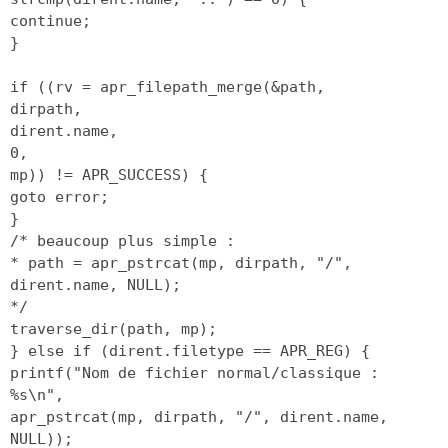
continue;
}
if ((rv = apr_filepath_merge(&path,
dirpath,
dirent.name,
0,
mp)) != APR_SUCCESS) {
goto error;
}
/* beaucoup plus simple :
* path = apr_pstrcat(mp, dirpath, "/",
dirent.name, NULL);
*/
traverse_dir(path, mp);
} else if (dirent.filetype == APR_REG) {
printf("Nom de fichier normal/classique :
%s\n",
apr_pstrcat(mp, dirpath, "/", dirent.name,
NULL));