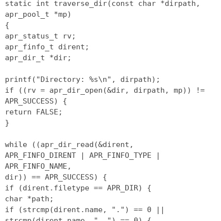
static int traverse_dir(const char *dirpath,
apr_pool_t *mp)
{
apr_status_t rv;
apr_finfo_t dirent;
apr_dir_t *dir;
printf("Directory: %s\n", dirpath);
if ((rv = apr_dir_open(&dir, dirpath, mp)) !=
APR_SUCCESS) {
return FALSE;
}
while ((apr_dir_read(&dirent,
APR_FINFO_DIRENT | APR_FINFO_TYPE |
APR_FINFO_NAME,
dir)) == APR_SUCCESS) {
if (dirent.filetype == APR_DIR) {
char *path;
if (strcmp(dirent.name, ".") == 0 ||
strcmp(dirent.name, "..") == 0) {