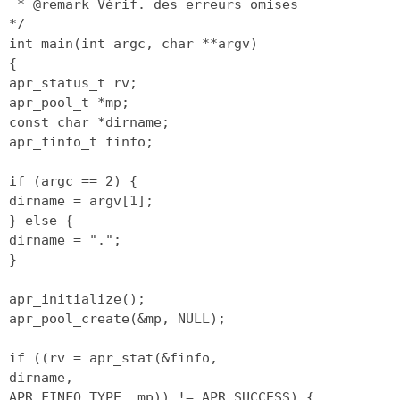
* @remark Vérif. des erreurs omises
*/
int main(int argc, char **argv)
{
apr_status_t rv;
apr_pool_t *mp;
const char *dirname;
apr_finfo_t finfo;
if (argc == 2) {
dirname = argv[1];
} else {
dirname = ".";
}
apr_initialize();
apr_pool_create(&mp, NULL);
if ((rv = apr_stat(&finfo,
dirname,
APR_FINFO_TYPE, mp)) != APR_SUCCESS) {