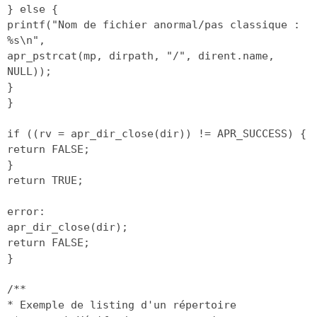
} else {
printf("Nom de fichier anormal/pas classique :
%s\n",
apr_pstrcat(mp, dirpath, "/", dirent.name,
NULL));
}
}
if ((rv = apr_dir_close(dir)) != APR_SUCCESS) {
return FALSE;
}
return TRUE;
error:
apr_dir_close(dir);
return FALSE;
}
/**
* Exemple de listing d'un répertoire