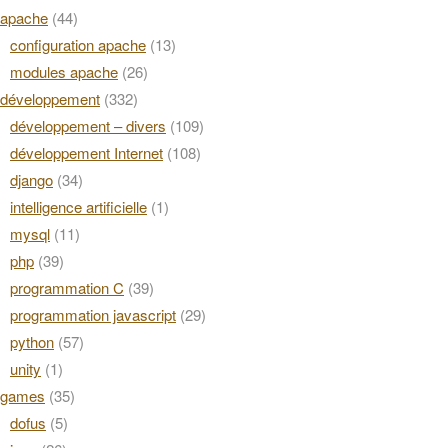
apache
(44)
configuration apache
(13)
modules apache
(26)
développement
(332)
développement – divers
(109)
développement Internet
(108)
django
(34)
intelligence artificielle
(1)
mysql
(11)
php
(39)
programmation C
(39)
programmation javascript
(29)
python
(57)
unity
(1)
games
(35)
dofus
(5)