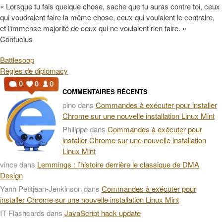
« Lorsque tu fais quelque chose, sache que tu auras contre toi, ceux
qui voudraient faire la même chose, ceux qui voulaient le contraire,
et l'immense majorité de ceux qui ne voulaient rien faire. »
Confucius
Battlesoop
Règles de diplomacy
COMMENTAIRES RÉCENTS
pino
dans
Commandes à exécuter pour installer
Chrome sur une nouvelle installation Linux Mint
Philippe
dans
Commandes à exécuter pour
installer Chrome sur une nouvelle installation
Linux Mint
vince
dans
Lemmings : l’histoire derrière le classique de DMA
Design
Yann Petitjean-Jenkinson
dans
Commandes à exécuter pour
installer Chrome sur une nouvelle installation Linux Mint
IT Flashcards
dans
JavaScript hack update