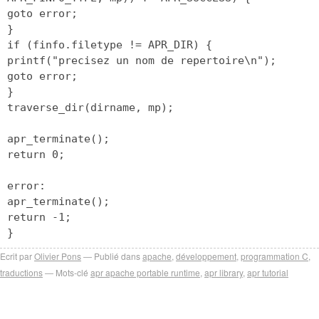
goto error;
}
if (finfo.filetype != APR_DIR) {
printf("precisez un nom de repertoire\n");
goto error;
}
traverse_dir(dirname, mp);
apr_terminate();
return 0;
error:
apr_terminate();
return -1;
}
Ecrit par
Olivier Pons
Publié dans
apache
,
développement
,
programmation C
,
traductions
Mots-clé
apr apache portable runtime
,
apr library
,
apr tutorial