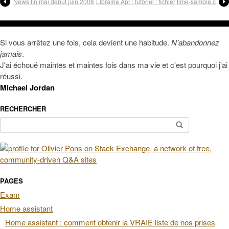
News fin mai début juin 2008
Librairie Apr : tutoriel : fichier time-sample.c
Si vous arrêtez une fois, cela devient une habitude.
N'abandonnez
jamais
.
J'ai échoué maintes et maintes fois dans ma vie et c'est pourquoi j'ai
réussi.
Michael Jordan
RECHERCHER
Rechercher :
PAGES
Exam
Home assistant
Home assistant : comment obtenir la VRAIE liste de nos prises