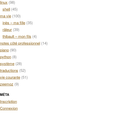
linux
(98)
shell
(45)
ma vie
(100)
inès – ma fille
(35)
râleur
(39)
thibault – mon fils
(4)
notes côté professionnel
(14)
piano
(90)
python
(8)
système
(28)
traductions
(52)
vie courante
(51)
zeemoz
(9)
MÉTA
Inscription
Connexion