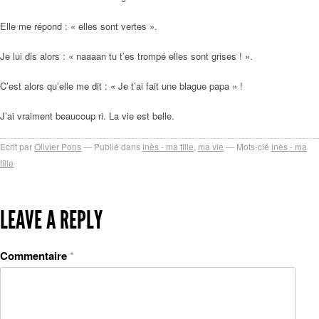
Elle me répond : « elles sont vertes ».
Je lui dis alors : « naaaan tu t’es trompé elles sont grises ! ».
C’est alors qu’elle me dit : « Je t’ai fait une blague papa » !
J’ai vraiment beaucoup ri. La vie est belle.
Ecrit par
Olivier Pons
Publié dans
inès - ma fille
,
ma vie
Mots-clé
inès - ma
fille
LEAVE A REPLY
Commentaire
*