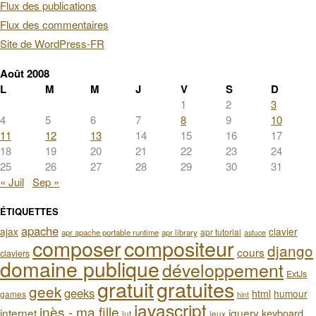
Flux des publications
Flux des commentaires
Site de WordPress-FR
Août 2008
L
M
M
J
V
S
D
1
2
3
4
5
6
7
8
9
10
11
12
13
14
15
16
17
18
19
20
21
22
23
24
25
26
27
28
29
30
31
« Juil
Sep »
ÉTIQUETTES
apache
ajax
clavier
apr tutorial
apr apache portable runtime
apr library
astuce
composer
compositeur
django
cours
claviers
domaine publique
développement
ExtJs
gratuit
gratuites
geek
geeks
html
humour
games
hint
javascript
inès - ma fille
internet
jquery
keyboard
iut
jeux