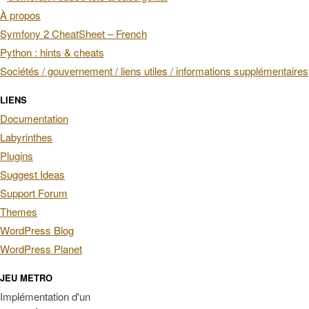
À propos
Symfony 2 CheatSheet – French
Python : hints & cheats
Sociétés / gouvernement / liens utiles / informations supplémentaires
LIENS
Documentation
Labyrinthes
Plugins
Suggest Ideas
Support Forum
Themes
WordPress Blog
WordPress Planet
JEU METRO
Implémentation d'un