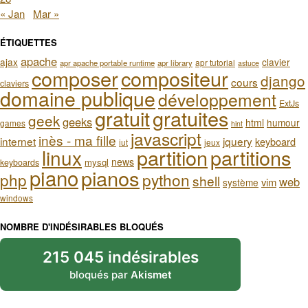
« Jan
Mar »
ÉTIQUETTES
apache
ajax
clavier
apr tutorial
apr apache portable runtime
apr library
astuce
composer
compositeur
django
cours
claviers
domaine publique
développement
ExtJs
gratuit
gratuites
geek
geeks
html
humour
games
hint
javascript
inès - ma fille
internet
jquery
keyboard
iut
jeux
partition
partitions
linux
news
mysql
keyboards
piano
pianos
php
python
shell
web
vim
système
windows
NOMBRE D'INDÉSIRABLES BLOQUÉS
215 045 indésirables
bloqués par
Akismet