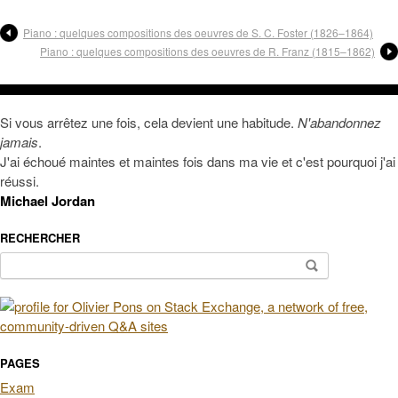
Piano : quelques compositions des oeuvres de S. C. Foster (1826–1864)
Piano : quelques compositions des oeuvres de R. Franz (1815–1862)
Si vous arrêtez une fois, cela devient une habitude.
N'abandonnez
jamais
.
J'ai échoué maintes et maintes fois dans ma vie et c'est pourquoi j'ai
réussi.
Michael Jordan
RECHERCHER
Rechercher :
PAGES
Exam