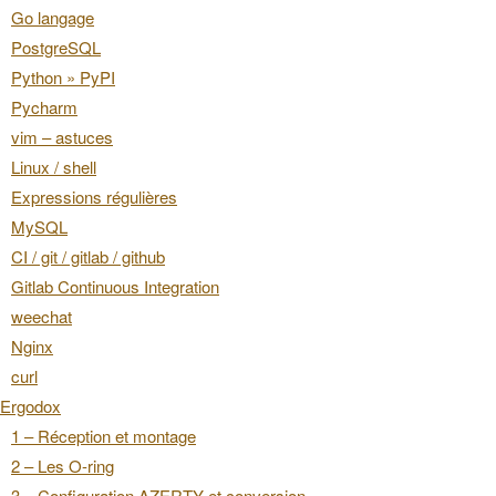
Go langage
PostgreSQL
Python » PyPI
Pycharm
vim – astuces
Linux / shell
Expressions régulières
MySQL
CI / git / gitlab / github
Gitlab Continuous Integration
weechat
Nginx
curl
Ergodox
1 – Réception et montage
2 – Les O-ring
3 – Configuration AZERTY et conversion