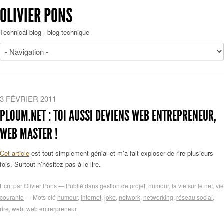
OLIVIER PONS
Technical blog - blog technique
3 FÉVRIER 2011
PLOUM.NET : TOI AUSSI DEVIENS WEB ENTREPRENEUR,
WEB MASTER !
Cet article
est tout simplement génial et m’a fait exploser de rire plusieurs
fois. Surtout n’hésitez pas à le lire.
Ecrit par
Olivier Pons
Publié dans
gestion de projet
,
humour
,
la vie sur le net
,
vie
courante
Mots-clé
humour
,
internet
,
joke
,
network
,
networking
,
réseau social
,
rire
,
web
,
web entrerpreneur