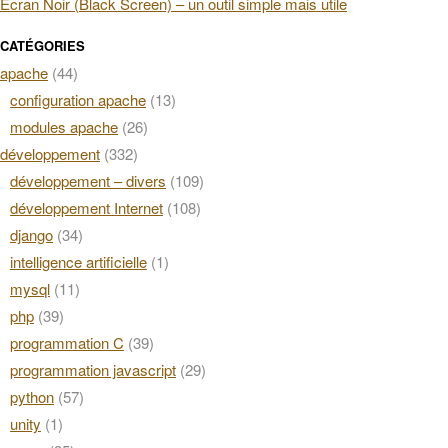
Écran Noir (Black Screen) – un outil simple mais utile
CATÉGORIES
apache
(44)
configuration apache
(13)
modules apache
(26)
développement
(332)
développement – divers
(109)
développement Internet
(108)
django
(34)
intelligence artificielle
(1)
mysql
(11)
php
(39)
programmation C
(39)
programmation javascript
(29)
python
(57)
unity
(1)