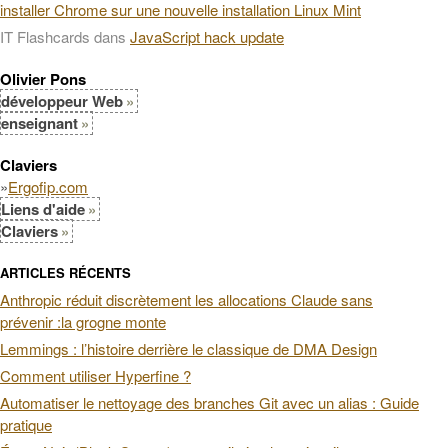
installer Chrome sur une nouvelle installation Linux Mint
IT Flashcards
dans
JavaScript hack update
Olivier Pons
développeur Web
enseignant
Claviers
»
Ergofip.com
Liens d'aide
Claviers
ARTICLES RÉCENTS
Anthropic réduit discrètement les allocations Claude sans
prévenir :la grogne monte
Lemmings : l’histoire derrière le classique de DMA Design
Comment utiliser Hyperfine ?
Automatiser le nettoyage des branches Git avec un alias : Guide
pratique