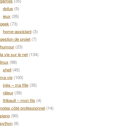
games
(35)
dofus
(5)
jeux
(26)
geek
(73)
home-assistant
(3)
gestion de projet
(7)
humour
(23)
la vie sur le net
(134)
linux
(98)
shell
(45)
ma vie
(100)
inès – ma fille
(35)
râleur
(39)
thibault – mon fils
(4)
notes côté professionnel
(14)
piano
(90)
python
(8)