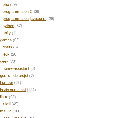
php
(39)
programmation C
(39)
programmation javascript
(29)
python
(57)
unity
(1)
games
(35)
dofus
(5)
jeux
(26)
geek
(73)
home-assistant
(3)
gestion de projet
(7)
humour
(23)
la vie sur le net
(134)
linux
(98)
shell
(45)
ma vie
(100)
inès – ma fille
(35)