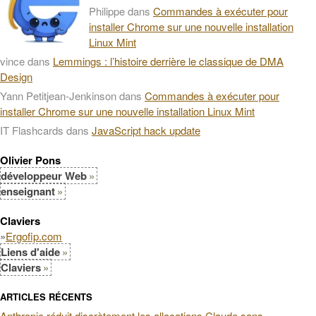
Philippe
dans
Commandes à exécuter pour
installer Chrome sur une nouvelle installation
Linux Mint
vince
dans
Lemmings : l’histoire derrière le classique de DMA
Design
Yann Petitjean-Jenkinson
dans
Commandes à exécuter pour
installer Chrome sur une nouvelle installation Linux Mint
IT Flashcards
dans
JavaScript hack update
Olivier Pons
développeur Web
enseignant
Claviers
»
Ergofip.com
Liens d'aide
Claviers
ARTICLES RÉCENTS
Anthropic réduit discrètement les allocations Claude sans