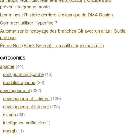
prévenir :la grogne monte
Lemmings : l’histoire derrière le classique de DMA Design
Comment utiliser Hyperfine ?
Automatiser le nettoyage des branches Git avec un alias : Guide
pratique
Écran Noir (Black Screen) – un outil simple mais utile
CATÉGORIES
apache
(44)
configuration apache
(13)
modules apache
(26)
développement
(332)
développement – divers
(109)
développement Internet
(108)
django
(34)
intelligence artificielle
(1)
mysql
(11)