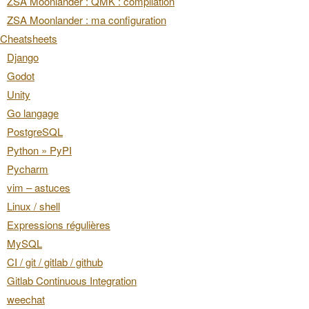
ZSA Moonlander : QMK : compilation
ZSA Moonlander : ma configuration
Cheatsheets
Django
Godot
Unity
Go langage
PostgreSQL
Python » PyPI
Pycharm
vim – astuces
Linux / shell
Expressions régulières
MySQL
CI / git / gitlab / github
Gitlab Continuous Integration
weechat