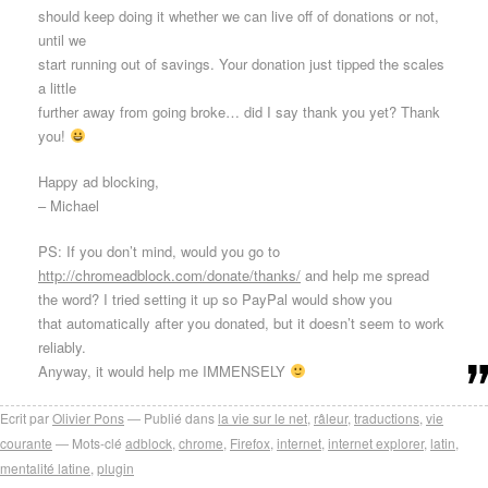
should keep doing it whether we can live off of donations or not,
until we
start running out of savings. Your donation just tipped the scales
a little
further away from going broke… did I say thank you yet? Thank
you!
Happy ad blocking,
– Michael
PS: If you don’t mind, would you go to
http://chromeadblock.com/donate/thanks/
and help me spread
the word? I tried setting it up so PayPal would show you
that automatically after you donated, but it doesn’t seem to work
reliably.
Anyway, it would help me IMMENSELY
Ecrit par
Olivier Pons
Publié dans
la vie sur le net
,
râleur
,
traductions
,
vie
courante
Mots-clé
adblock
,
chrome
,
Firefox
,
internet
,
internet explorer
,
latin
,
mentalité latine
,
plugin