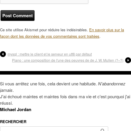
Ce site utilise Akismet pour réduire les indésirables.
En savoir plus sur la
façon dont les données de vos commentaires sont traitées
.
mysql : mettre le client et le serveur en utf8 par défaut
Piano : une composition de l'une des oeuvres de de J. W. Mullen (?–?)
Si vous arrêtez une fois, cela devient une habitude.
N'abandonnez
jamais
.
J'ai échoué maintes et maintes fois dans ma vie et c'est pourquoi j'ai
réussi.
Michael Jordan
RECHERCHER
Rechercher :