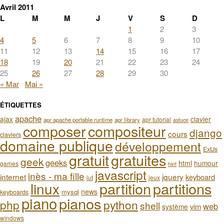
Avril 2011
L
M
M
J
V
S
D
1
2
3
4
5
6
7
8
9
10
11
12
13
14
15
16
17
18
19
20
21
22
23
24
25
26
27
28
29
30
« Mar
Mai »
ÉTIQUETTES
apache
ajax
clavier
apr tutorial
apr apache portable runtime
apr library
astuce
composer
compositeur
django
cours
claviers
domaine publique
développement
ExtJs
gratuit
gratuites
geek
geeks
html
humour
games
hint
javascript
inès - ma fille
internet
jquery
keyboard
iut
jeux
partition
partitions
linux
news
mysql
keyboards
piano
pianos
php
python
shell
web
vim
système
windows