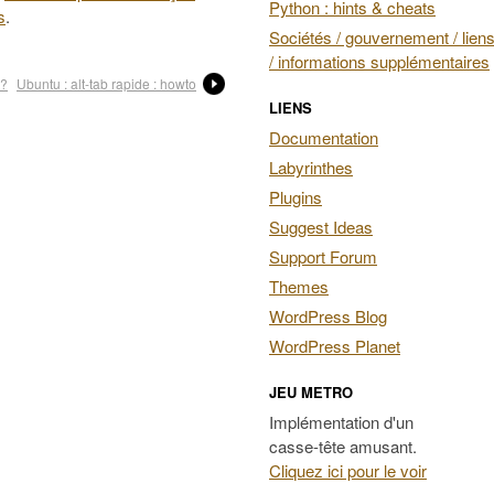
Python : hints & cheats
s
.
Sociétés / gouvernement / liens
/ informations supplémentaires
 ?
Ubuntu : alt-tab rapide : howto
LIENS
Documentation
Labyrinthes
Plugins
Suggest Ideas
Support Forum
Themes
WordPress Blog
WordPress Planet
JEU METRO
Implémentation d'un
casse-tête amusant.
Cliquez ici pour le voir