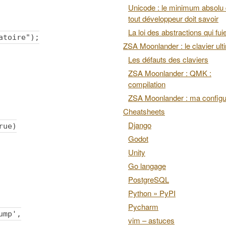
Unicode : le minimum absolu
tout développeur doit savoir
La loi des abstractions qui fui
toire");
ZSA Moonlander : le clavier ult
Les défauts des claviers
ZSA Moonlander : QMK :
compilation
ZSA Moonlander : ma configu
Cheatsheets
Django
ue)
Godot
Unity
Go langage
PostgreSQL
Python » PyPI
Pycharm
ump',
vim – astuces