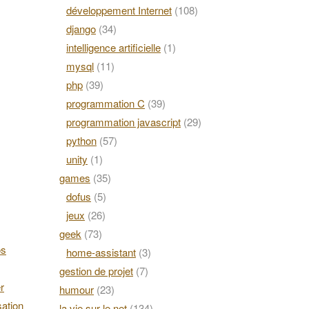
développement Internet
(108)
django
(34)
intelligence artificielle
(1)
mysql
(11)
php
(39)
programmation C
(39)
programmation javascript
(29)
python
(57)
unity
(1)
games
(35)
dofus
(5)
jeux
(26)
geek
(73)
os
home-assistant
(3)
gestion de projet
(7)
r
humour
(23)
ation
la vie sur le net
(134)