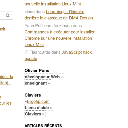
nouvelle installation Linux Mint
vince
dans
Lemmings : l’histoire
derrière le classique de DMA Design
Yann Petitjean-Jenkinson
dans
Commandes à exécuter pour installer
Chrome sur une nouvelle installation
Linux Mint
IT Flashcards
dans
JavaScript hack
update
Olivier Pons
enir la
développeur Web
tch) :
enseignant
Claviers
e
»
Ergofip.com
our les
Liens d'aide
Claviers
ARTICLES RÉCENTS