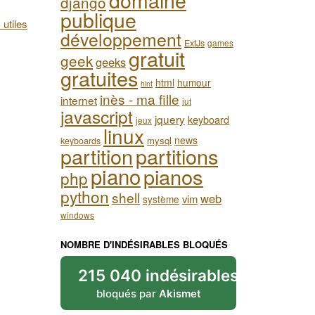
django
publique
 utiles
développement
ExtJs
games
gratuit
geek
geeks
gratuites
html
humour
hint
inès - ma fille
internet
iut
javascript
jquery
keyboard
jeux
linux
news
mysql
keyboards
partition
partitions
piano
pianos
php
python
shell
web
vim
système
windows
NOMBRE D'INDÉSIRABLES BLOQUÉS
215 040 indésirables
bloqués par
Akismet