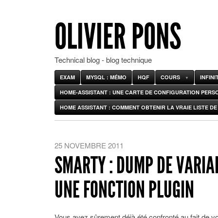
OLIVIER PONS
Technical blog - blog technique
EXAM
MYSQL : MÉMO
HQF
COURS
INFIN
HOME-ASSISTANT : UNE CARTE DE CONFIGURATION PERS
HOME ASSISTANT : COMMENT OBTENIR LA VRAIE LISTE DE 
25 NOVEMBRE 2011
SMARTY : DUMP DE VARIAB
UNE FONCTION PLUGIN
Vous avez sûrement déjà été confronté au fait de vou