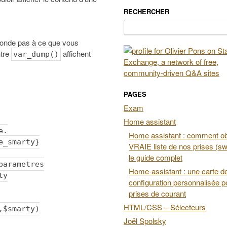
RECHERCHER
Rechercher :
sponde pas à ce que vous
utre
affichent
var_dump()
PAGES
Exam
Home assistant
e.
Home assistant : comment obt
e_smarty}
VRAIE liste de nos prises (swi
le guide complet
parametres
Home-assistant : une carte d
ty
configuration personnalisée p
prises de courant
HTML/CSS – Sélecteurs
,$smarty)
Joël Spolsky