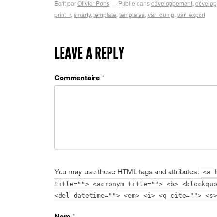
Ecrit par
Olivier Pons
Publié dans
développement
,
dévelop
print_r
,
smarty
,
template
,
templates
,
var_dump
,
var_export
LEAVE A REPLY
Commentaire
*
You may use these HTML tags and attributes:
<a 
title=""> <acronym title=""> <b> <blockquo
<del datetime=""> <em> <i> <q cite=""> <s>
Nom
*