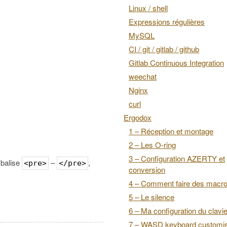
Linux / shell
Expressions régulières
MySQL
CI / git / gitlab / github
Gitlab Continuous Integration
weechat
Nginx
curl
Ergodox
1 – Réception et montage
2 – Les O-ring
3 – Configuration AZERTY et
e balise
–
,
<pre>
</pre>
conversion
4 – Comment faire des macr
5 – Le silence
6 – Ma configuration du clavie
7 – WASD keyboard customis