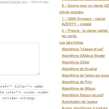
pement Internet
,
php
Mots-clé
php
,
8 – Source pour un clavier 
Infinity ergodox
1 – QMK firmware – clavier
AZERTY – Update
2 – Preonic : le clavier parfait
les nerds.
Les labyrinthes
Algorithme "chasse et tue"
Algorithme d’Aldous-Broder
Algorithme d’Eller
Algorithme de Kruskal
Algorithme de l’arbre qui grand
Algorithme de Prim
href="" title=""> <abbr
Algorithme de Wilson
te cite=""> <cite> <code>
Algorithme Retour-récursif
 <strike> <strong>
Autorisation de l’auteur
Autres algorithmes à traduire