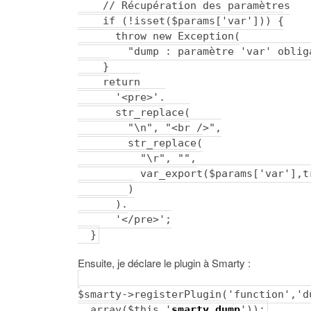
// Récupération des paramètres
if (!isset($params['var'])) {
throw new Exception(
"dump : paramètre 'var' obliga
}
return
'<pre>'.
str_replace(
"\n", "<br />",
str_replace(
"\r", "",
var_export($params['var'],tr
)
).
'</pre>';
}
Ensuite, je déclare le plugin à Smarty :
$smarty->registerPlugin('function','d
array($this,'
smarty_dump
'));