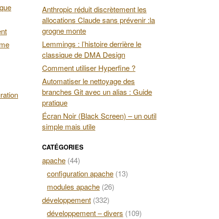
 que
Anthropic réduit discrètement les
allocations Claude sans prévenir :la
grogne monte
ent
Lemmings : l’histoire derrière le
ime
classique de DMA Design
Comment utiliser Hyperfine ?
Automatiser le nettoyage des
branches Git avec un alias : Guide
ration
pratique
Écran Noir (Black Screen) – un outil
simple mais utile
CATÉGORIES
apache
(44)
configuration apache
(13)
modules apache
(26)
développement
(332)
développement – divers
(109)