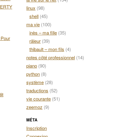
AZERTY
linux
(98)
shell
(45)
ma vie
(100)
inès – ma fille
(35)
. Pour
râleur
(39)
thibault – mon fils
(4)
notes côté professionnel
(14)
piano
(90)
python
(8)
système
(28)
traductions
(52)
it
vie courante
(51)
zeemoz
(9)
MÉTA
Inscription
Connexion