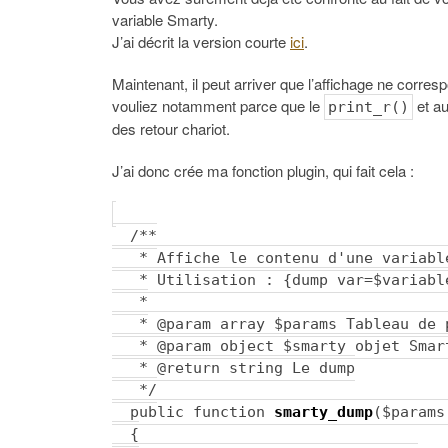
variable Smarty.
J’ai décrit la version courte
ici
.
Maintenant, il peut arriver que l’affichage ne corre
vouliez notamment parce que le
et a
print_r()
des retour chariot.
J’ai donc crée ma fonction plugin, qui fait cela :
/**
* Affiche le contenu d'une variabl
* Utilisation : {dump var=$variabl
*
* @param array $params Tableau de 
* @param object $smarty objet Smar
* @return string Le dump
*/
public function
smarty_dump
($params
{