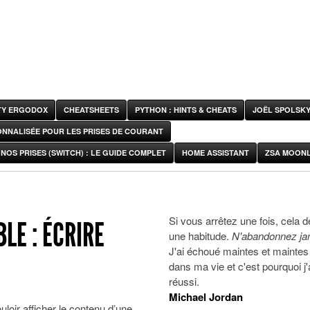
ITY ERGODOX
CHEATSHEETS
PYTHON : HINTS & CHEATS
JOËL SPOLSK
ONNALISÉE POUR LES PRISES DE COURANT
NOS PRISES (SWITCH) : LE GUIDE COMPLET
HOME ASSISTANT
ZSA MOONL
Si vous arrêtez une fois, cela d
LE : ÉCRIRE
une habitude.
N'abandonnez ja
J'ai échoué maintes et maintes 
dans ma vie et c'est pourquoi j'
réussi.
Michael Jordan
loir afficher le contenu d’une