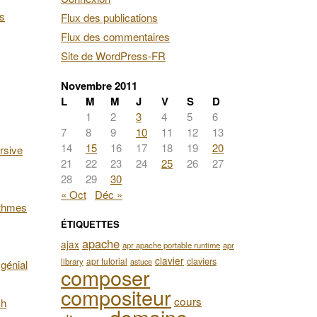
es
Flux des publications
Flux des commentaires
Site de WordPress-FR
Novembre 2011
L
M
M
J
V
S
D
1
2
3
4
5
6
7
8
9
10
11
12
13
14
15
16
17
18
19
20
rsive
21
22
23
24
25
26
27
28
29
30
« Oct
Déc »
ithmes
ÉTIQUETTES
apache
ajax
apr apache portable runtime
apr
clavier
apr tutorial
claviers
library
astuce
génial
composer
compositeur
cours
ch
domaine