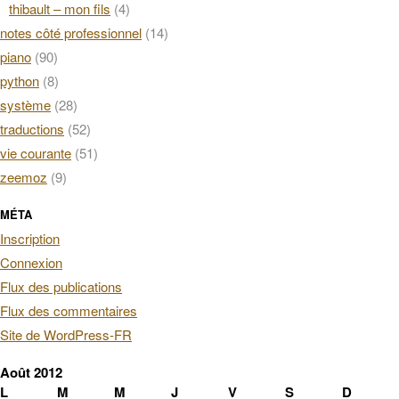
thibault – mon fils
(4)
notes côté professionnel
(14)
piano
(90)
python
(8)
système
(28)
traductions
(52)
vie courante
(51)
zeemoz
(9)
MÉTA
Inscription
Connexion
Flux des publications
Flux des commentaires
Site de WordPress-FR
Août 2012
L
M
M
J
V
S
D