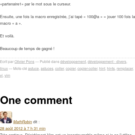
«partenaire1» par le mot sous le curseur.
Ensuite, une fois la macro enregistrée, j’ai tapé « 100@a » = jouer 100 fois la
macro « a ».
Et voilà.
Beaucoup de temps de gagné !
Ecrit par
Olivier Pons
Publié dans
développement
,
développement - divers
,
linux
Mots-clé
astuce
,
astuces
,
coller
,
copier
,
copier-coller
,
hint
,
hints
,
remplacer
,
vi
,
vim
One comment
MathRobin
dit :
28 août 2012 à 7 h 31 min
Très pratique. Décidément Vim est un incontournable même si je ne l’utilise