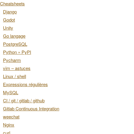
Cheatsheets
Django
Godot
Unity
Go langage
PostgreSQL
Python » PyPI
Pycharm
vim – astuces
Linux / shell
Expressions régulières
MySQL
CI / git / gitlab / github
Gitlab Continuous Integration
weechat
Nginx
curl