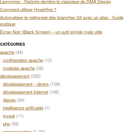
Lemmings : l’histoire derrière le classique de DMA Design
Comment utiliser Hyperfine ?
Automatiser le nettoyage des branches Git avec un alias : Guide
pratique
Écran Noir (Black Screen) – un outil simple mais utile
CATÉGORIES
apache
(44)
configuration apache
(13)
modules apache
(26)
développement
(332)
développement – divers
(109)
développement Internet
(108)
django
(34)
intelligence artificielle
(1)
mysql
(11)
php
(39)
programmation C
(39)