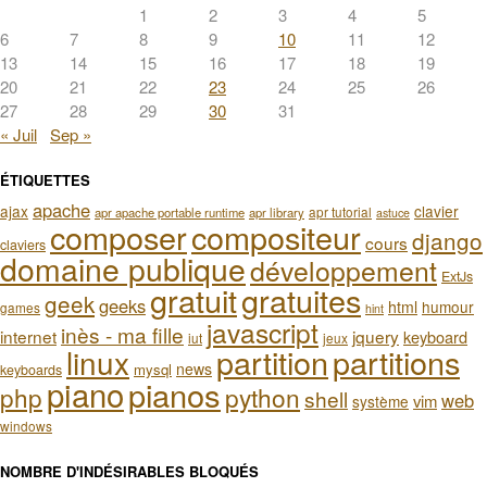
1
2
3
4
5
6
7
8
9
10
11
12
13
14
15
16
17
18
19
20
21
22
23
24
25
26
27
28
29
30
31
« Juil
Sep »
ÉTIQUETTES
apache
ajax
clavier
apr tutorial
apr apache portable runtime
apr library
astuce
composer
compositeur
django
cours
claviers
domaine publique
développement
ExtJs
gratuit
gratuites
geek
geeks
html
humour
games
hint
javascript
inès - ma fille
internet
jquery
keyboard
iut
jeux
partition
partitions
linux
news
mysql
keyboards
piano
pianos
php
python
shell
web
vim
système
windows
NOMBRE D'INDÉSIRABLES BLOQUÉS