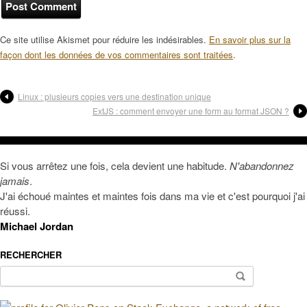
Ce site utilise Akismet pour réduire les indésirables.
En savoir plus sur la
façon dont les données de vos commentaires sont traitées
.
Linux : plusieurs copies vers une destination unique
ExtJS : comment envoyer une form au format JSON ?
Si vous arrêtez une fois, cela devient une habitude.
N'abandonnez
jamais
.
J'ai échoué maintes et maintes fois dans ma vie et c'est pourquoi j'ai
réussi.
Michael Jordan
RECHERCHER
Rechercher :