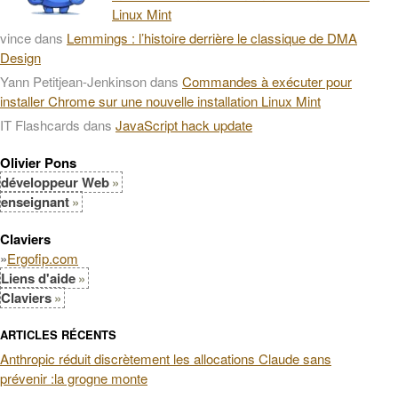
Linux Mint
vince
dans
Lemmings : l’histoire derrière le classique de DMA
Design
Yann Petitjean-Jenkinson
dans
Commandes à exécuter pour
installer Chrome sur une nouvelle installation Linux Mint
IT Flashcards
dans
JavaScript hack update
Olivier Pons
développeur Web
enseignant
Claviers
»
Ergofip.com
Liens d'aide
Claviers
ARTICLES RÉCENTS
Anthropic réduit discrètement les allocations Claude sans
prévenir :la grogne monte