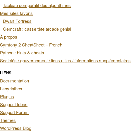
Tableau comparatif des algorithmes
Mes sites favoris
Dwarf Fortress
Gemcraft : casse tête arcade génial
À propos
Symfony 2 CheatSheet – French
Python : hints & cheats
Sociétés / gouvernement / liens utiles / informations supplémentaires
LIENS
Documentation
Labyrinthes
Plugins
Suggest Ideas
Support Forum
Themes
WordPress Blog