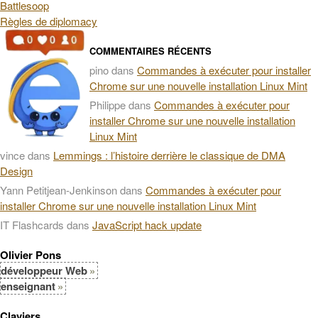
Battlesoop
Règles de diplomacy
COMMENTAIRES RÉCENTS
pino
dans
Commandes à exécuter pour installer
Chrome sur une nouvelle installation Linux Mint
Philippe
dans
Commandes à exécuter pour
installer Chrome sur une nouvelle installation
Linux Mint
vince
dans
Lemmings : l’histoire derrière le classique de DMA
Design
Yann Petitjean-Jenkinson
dans
Commandes à exécuter pour
installer Chrome sur une nouvelle installation Linux Mint
IT Flashcards
dans
JavaScript hack update
Olivier Pons
développeur Web
enseignant
Claviers