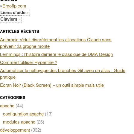
»
Ergofip.com
Liens d'aide
Claviers
ARTICLES RÉCENTS
Anthropic réduit discrètement les allocations Claude sans
prévenir :la grogne monte
Lemmings : l’histoire derrière le classique de DMA Design
Comment utiliser Hyperfine ?
Automatiser le nettoyage des branches Git avec un alias : Guide
pratique
Écran Noir (Black Screen) – un outil simple mais utile
CATÉGORIES
apache
(44)
configuration apache
(13)
modules apache
(26)
développement
(332)