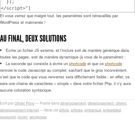
});
</script>"]
Et vous verrez que malgré tout, les paramètres sont retravaillés par
WordPress et malmenés !
AU FINAL, DEUX SOLUTIONS
Ecrire un fichier JS externe, et l’inclure soit de manière générique dans
toutes les pages, soit de manière dynamique (à vous de le paramétrer) :
La seconde qui consiste à écrire un
shortcode
et que ce
shortcode
renvoie le code Javascript au complet, sachant que le gros inconvénient,
c’est que le code que vous renverrez sera difficilement lisible : en effet, ce
sera une chaine de caractères « simple » dans votre fichier Php, il n’y aura
aucune coloration syntaxique.
Ecrit par
Olivier Pons
Publié dans
développement
,
développement - divers
,
développement Internet
Mots-clé
article
,
articles
,
embarqué
,
embedded
,
javascript
,
plugin
,
wordpress