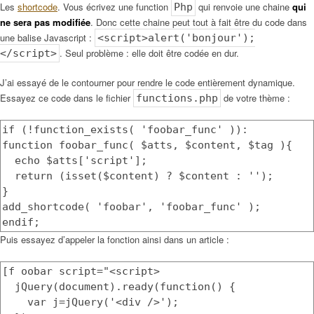
Les
shortcode
. Vous écrivez une function
qui renvoie une chaine
qui
Php
ne sera pas modifiée
. Donc cette chaine peut tout à fait être du code dans
une balise Javascript :
<script>alert('bonjour');
. Seul problème : elle doit être codée en dur.
</script>
J’ai essayé de le contourner pour rendre le code entièrement dynamique.
Essayez ce code dans le fichier
de votre thème :
functions.php
if (!function_exists( 'foobar_func' )):
function foobar_func( $atts, $content, $tag ){
echo $atts['script'];
return (isset($content) ? $content : '');
}
add_shortcode( 'foobar', 'foobar_func' );
endif;
Puis essayez d’appeler la fonction ainsi dans un article :
[f oobar script="<script>
jQuery(document).ready(function() {
var j=jQuery('<div />');