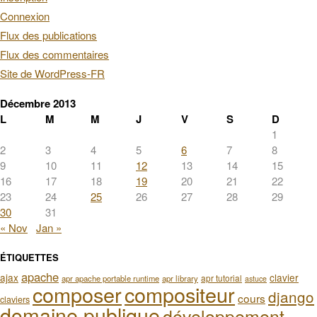
Connexion
Flux des publications
Flux des commentaires
Site de WordPress-FR
Décembre 2013
L
M
M
J
V
S
D
1
2
3
4
5
6
7
8
9
10
11
12
13
14
15
16
17
18
19
20
21
22
23
24
25
26
27
28
29
30
31
« Nov
Jan »
ÉTIQUETTES
apache
ajax
clavier
apr tutorial
apr apache portable runtime
apr library
astuce
composer
compositeur
django
cours
claviers
domaine publique
développement