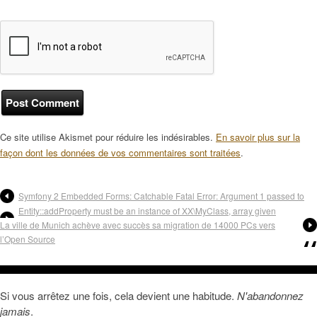
Ce site utilise Akismet pour réduire les indésirables.
En savoir plus sur la
façon dont les données de vos commentaires sont traitées
.
Symfony 2 Embedded Forms: Catchable Fatal Error: Argument 1 passed to
Entity::addProperty must be an instance of XX\MyClass, array given
La ville de Munich achève avec succès sa migration de 14000 PCs vers
l’Open Source
Si vous arrêtez une fois, cela devient une habitude.
N'abandonnez
jamais
.