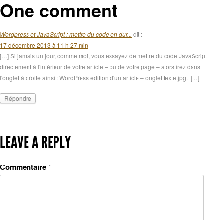
One comment
Wordpress et JavaScript : mettre du code en dur...
dit :
17 décembre 2013 à 11 h 27 min
[…] Si jamais un jour, comme moi, vous essayez de mettre du code JavaScript
directement à l'intérieur de votre article – ou de votre page – alors irez dans
l'onglet à droite ainsi : WordPress edition d'un article – onglet texte.jpg. […]
Répondre
LEAVE A REPLY
Commentaire
*