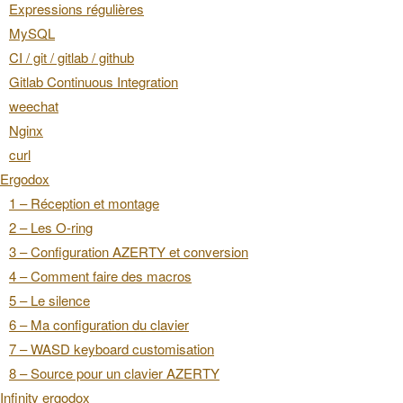
Expressions régulières
MySQL
CI / git / gitlab / github
Gitlab Continuous Integration
weechat
Nginx
curl
Ergodox
1 – Réception et montage
2 – Les O-ring
3 – Configuration AZERTY et conversion
4 – Comment faire des macros
5 – Le silence
6 – Ma configuration du clavier
7 – WASD keyboard customisation
8 – Source pour un clavier AZERTY
Infinity ergodox