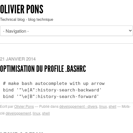
OLIVIER PONS
Technical blog - blog technique
21 JANVIER 2014
OPTIMISATION DU PROFILE .BASHRC
# make bash autocomplete with up arrow
bind '"\e[A":history-search-backward'
Ecrit par
Olivier Pons
Publié dans
développement - divers
,
linux
,
shell
Mots-
clé
développement
,
linux
,
shell