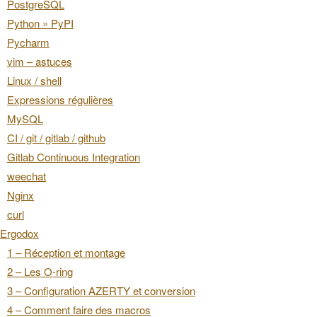
PostgreSQL
Python » PyPI
Pycharm
vim – astuces
Linux / shell
Expressions régulières
MySQL
CI / git / gitlab / github
Gitlab Continuous Integration
weechat
Nginx
curl
Ergodox
1 – Réception et montage
2 – Les O-ring
3 – Configuration AZERTY et conversion
4 – Comment faire des macros