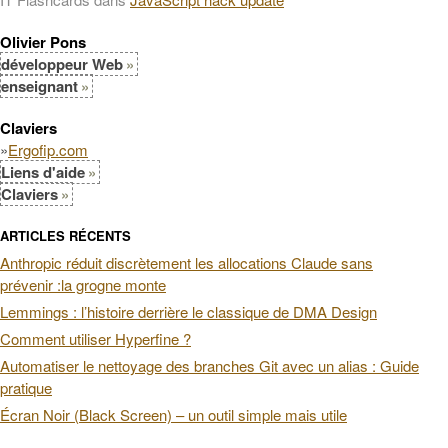
Olivier Pons
développeur Web
enseignant
Claviers
»
Ergofip.com
Liens d'aide
Claviers
ARTICLES RÉCENTS
Anthropic réduit discrètement les allocations Claude sans
prévenir :la grogne monte
Lemmings : l’histoire derrière le classique de DMA Design
Comment utiliser Hyperfine ?
Automatiser le nettoyage des branches Git avec un alias : Guide
pratique
Écran Noir (Black Screen) – un outil simple mais utile