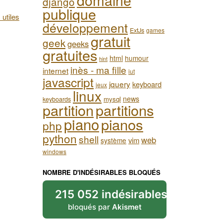
django
publique
 utiles
développement
ExtJs
games
gratuit
geek
geeks
gratuites
html
humour
hint
inès - ma fille
internet
iut
javascript
jquery
keyboard
jeux
linux
news
mysql
keyboards
partition
partitions
piano
pianos
php
python
shell
web
vim
système
windows
NOMBRE D'INDÉSIRABLES BLOQUÉS
215 052 indésirables
bloqués par
Akismet