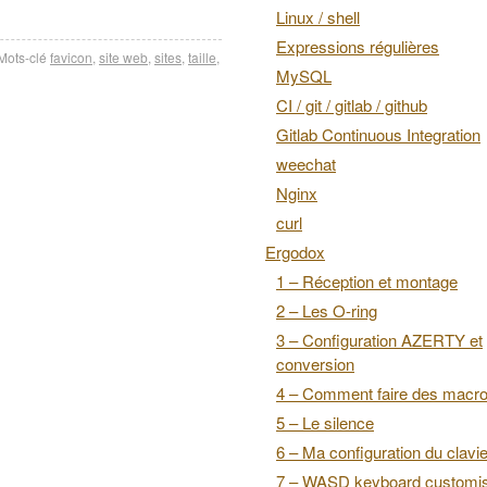
Linux / shell
Expressions régulières
Mots-clé
favicon
,
site web
,
sites
,
taille
,
MySQL
CI / git / gitlab / github
Gitlab Continuous Integration
weechat
Nginx
curl
Ergodox
1 – Réception et montage
2 – Les O-ring
3 – Configuration AZERTY et
conversion
4 – Comment faire des macr
5 – Le silence
6 – Ma configuration du clavie
7 – WASD keyboard customis