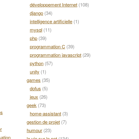
développement Internet
(108)
django
(34)
intelligence artificielle
(1)
mysql
(11)
php
(39)
programmation C
(39)
programmation javascript
(29)
python
(57)
unity
(1)
games
(35)
dofus
(5)
jeux
(26)
geek
(73)
os
home-assistant
(3)
gestion de projet
(7)
r
humour
(23)
ation
la vie sur le net
(134)