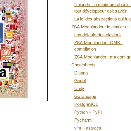
Unicode : le minimum absolu
tout développeur doit savoir
La loi des abstractions qui fui
ZSA Moonlander : le clavier ult
Les défauts des claviers
ZSA Moonlander : QMK :
compilation
ZSA Moonlander : ma configu
Cheatsheets
Django
Godot
Unity
Go langage
PostgreSQL
Python » PyPI
Pycharm
vim – astuces