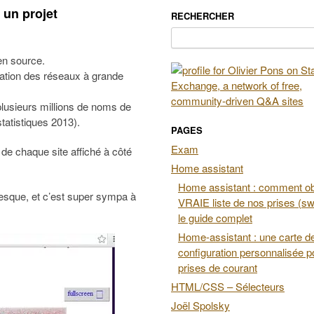
 un projet
RECHERCHER
Rechercher :
en source.
loration des réseaux à grande
lusieurs millions de noms de
tatistiques 2013).
PAGES
Exam
e de chaque site affiché à côté
Home assistant
Home assistant : comment obt
ntesque, et c’est super sympa à
VRAIE liste de nos prises (swi
le guide complet
Home-assistant : une carte d
configuration personnalisée p
prises de courant
HTML/CSS – Sélecteurs
Joël Spolsky