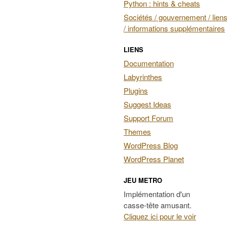
Python : hints & cheats
Sociétés / gouvernement / liens
/ informations supplémentaires
LIENS
Documentation
Labyrinthes
Plugins
Suggest Ideas
Support Forum
Themes
WordPress Blog
WordPress Planet
JEU METRO
Implémentation d'un
casse-tête amusant.
Cliquez ici pour le voir