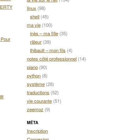
AZERTY
linux
(98)
shell
(45)
ma vie
(100)
inès – ma fille
(35)
. Pour
râleur
(39)
thibault – mon fils
(4)
notes côté professionnel
(14)
piano
(90)
python
(8)
système
(28)
traductions
(52)
it
vie courante
(51)
zeemoz
(9)
MÉTA
Inscription
Connexion