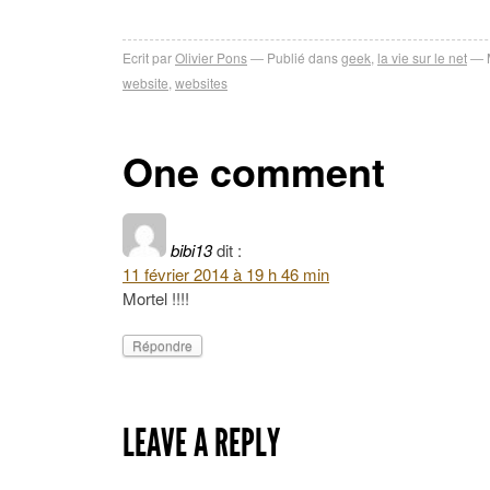
Ecrit par
Olivier Pons
Publié dans
geek
,
la vie sur le net
website
,
websites
One comment
bibi13
dit :
11 février 2014 à 19 h 46 min
Mortel !!!!
Répondre
LEAVE A REPLY