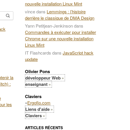
nouvelle installation Linux Mint
vince
dans
Lemmings : l’histoire
derrière le classique de DMA Design
Yann Petitjean-Jenkinson
dans
Commandes à exécuter pour installer
Chrome sur une nouvelle installation
Linux Mint
IT Flashcards
dans
JavaScript hack
update
Olivier Pons
enir la
développeur Web
tch) :
enseignant
Claviers
e
»
Ergofip.com
our les
Liens d'aide
Claviers
ARTICLES RÉCENTS