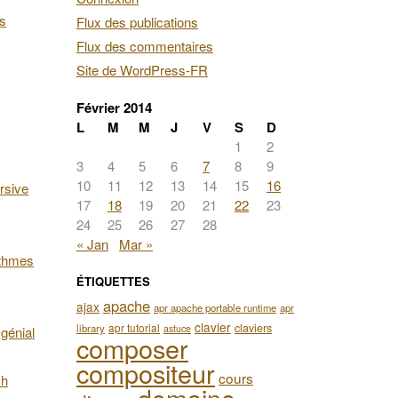
es
Flux des publications
Flux des commentaires
Site de WordPress-FR
Février 2014
L
M
M
J
V
S
D
1
2
3
4
5
6
7
8
9
10
11
12
13
14
15
16
rsive
17
18
19
20
21
22
23
24
25
26
27
28
« Jan
Mar »
ithmes
ÉTIQUETTES
apache
ajax
apr apache portable runtime
apr
clavier
apr tutorial
claviers
library
astuce
génial
composer
compositeur
cours
ch
domaine