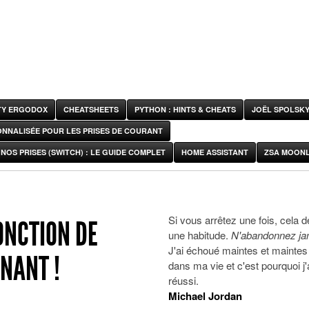
ITY ERGODOX
CHEATSHEETS
PYTHON : HINTS & CHEATS
JOËL SPOLSK
ONNALISÉE POUR LES PRISES DE COURANT
NOS PRISES (SWITCH) : LE GUIDE COMPLET
HOME ASSISTANT
ZSA MOONL
Si vous arrêtez une fois, cela d
FONCTION DE
une habitude.
N'abandonnez ja
J'ai échoué maintes et maintes 
NNANT !
dans ma vie et c'est pourquoi j'
réussi.
Michael Jordan