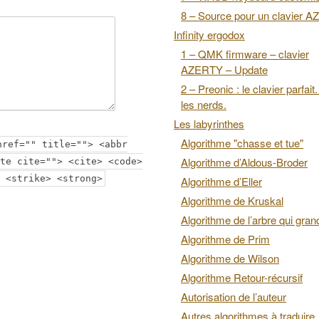
8 – Source pour un clavier 
Infinity ergodox
1 – QMK firmware – clavier
AZERTY – Update
2 – Preonic : le clavier parfait
les nerds.
Les labyrinthes
Algorithme "chasse et tue"
href="" title=""> <abbr
Algorithme d’Aldous-Broder
te cite=""> <cite> <code>
 <strike> <strong>
Algorithme d’Eller
Algorithme de Kruskal
Algorithme de l’arbre qui grand
Algorithme de Prim
Algorithme de Wilson
Algorithme Retour-récursif
Autorisation de l’auteur
Autres algorithmes à traduire