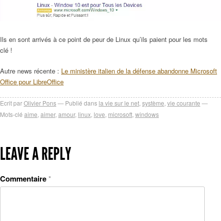
Ils en sont arrivés à ce point de peur de Linux qu’ils paient pour les mots
clé !
Autre news récente :
Le ministère italien de la défense abandonne Microsoft
Office pour LibreOffice
Ecrit par
Olivier Pons
Publié dans
la vie sur le net
,
système
,
vie courante
Mots-clé
aime
,
aimer
,
amour
,
linux
,
love
,
microsoft
,
windows
LEAVE A REPLY
Commentaire
*