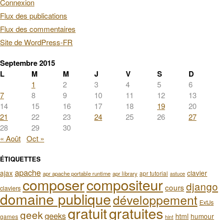
Connexion
Flux des publications
Flux des commentaires
Site de WordPress-FR
Septembre 2015
L
M
M
J
V
S
D
1
2
3
4
5
6
7
8
9
10
11
12
13
14
15
16
17
18
19
20
21
22
23
24
25
26
27
28
29
30
« Août
Oct »
ÉTIQUETTES
apache
ajax
clavier
apr tutorial
apr apache portable runtime
apr library
astuce
composer
compositeur
django
cours
claviers
domaine publique
développement
ExtJs
gratuit
gratuites
geek
geeks
html
humour
games
hint