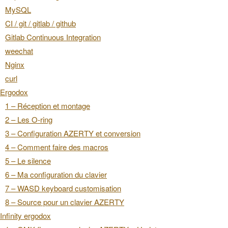
MySQL
CI / git / gitlab / github
Gitlab Continuous Integration
weechat
Nginx
curl
Ergodox
1 – Réception et montage
2 – Les O-ring
3 – Configuration AZERTY et conversion
4 – Comment faire des macros
5 – Le silence
6 – Ma configuration du clavier
7 – WASD keyboard customisation
8 – Source pour un clavier AZERTY
Infinity ergodox