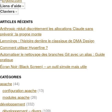
»
Ergofip.com
Liens d'aide
Claviers
ARTICLES RÉCENTS
Anthropic réduit discrètement les allocations Claude sans
prévenir :la grogne monte
Lemmings : l’histoire derrière le classique de DMA Design
Comment utiliser Hyperfine ?
Automatiser le nettoyage des branches Git avec un alias : Guide
pratique
Écran Noir (Black Screen) – un outil simple mais utile
CATÉGORIES
apache
(44)
configuration apache
(13)
modules apache
(26)
développement
(332)
développement – divers
(109)