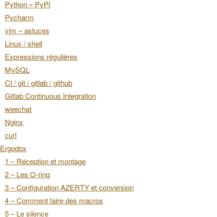
Python » PyPI
Pycharm
vim – astuces
Linux / shell
Expressions régulières
MySQL
CI / git / gitlab / github
Gitlab Continuous Integration
weechat
Nginx
curl
Ergodox
1 – Réception et montage
2 – Les O-ring
3 – Configuration AZERTY et conversion
4 – Comment faire des macros
5 – Le silence