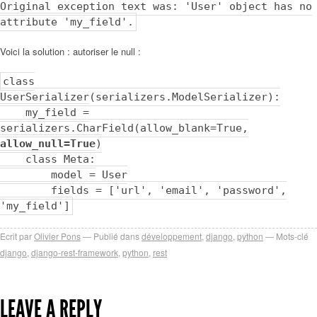
Original exception text was: 'User' object has no
attribute 'my_field'.
Voici la solution : autoriser le null :
class
UserSerializer(serializers.ModelSerializer):
my_field =
serializers.CharField(allow_blank=True,
allow_null=True
)
class Meta:
model = User
fields = ['url', 'email', 'password',
'my_field']
Ecrit par
Olivier Pons
Publié dans
développement
,
django
,
python
Mots-clé
django
,
django-rest-framework
,
python
,
rest
LEAVE A REPLY