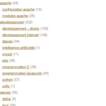
apache
(44)
configuration apache
(13)
modules apache
(26)
développement
(332)
développement – divers
(109)
développement Internet
(108)
django
(34)
intelligence artificielle
(1)
mysql
(11)
php
(39)
programmation C
(39)
programmation javascript
(29)
python
(57)
unity
(1)
games
(35)
dofus
(5)
jeux
(26)