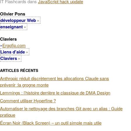
IT Flashcards
dans
JavaScript hack update
Olivier Pons
développeur Web
enseignant
Claviers
»
Ergofip.com
Liens d'aide
Claviers
ARTICLES RÉCENTS
Anthropic réduit discrètement les allocations Claude sans
prévenir :la grogne monte
Lemmings : l’histoire derrière le classique de DMA Design
Comment utiliser Hyperfine ?
Automatiser le nettoyage des branches Git avec un alias : Guide
pratique
Écran Noir (Black Screen) – un outil simple mais utile