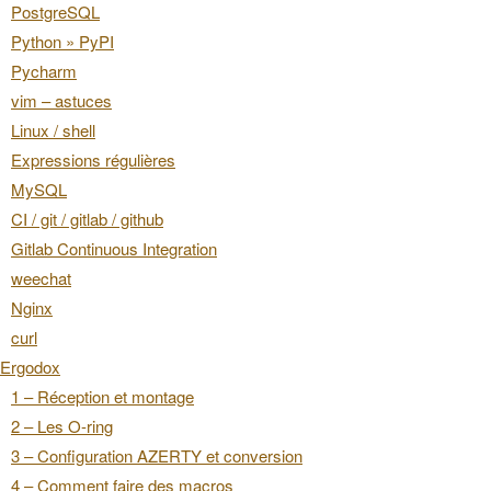
PostgreSQL
Python » PyPI
Pycharm
vim – astuces
Linux / shell
Expressions régulières
MySQL
CI / git / gitlab / github
Gitlab Continuous Integration
weechat
Nginx
curl
Ergodox
1 – Réception et montage
2 – Les O-ring
3 – Configuration AZERTY et conversion
4 – Comment faire des macros