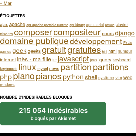
« Mar
ÉTIQUETTES
apache
ajax
clavier
apr tutorial
apr apache portable runtime
apr library
astuce
composer
compositeur
django
cours
claviers
domaine publique
développement
ExtJs
gratuit
gratuites
geek
geeks
html
humour
games
hint
javascript
inès - ma fille
internet
jquery
keyboard
iut
jeux
partition
partitions
linux
news
mysql
keyboards
piano
pianos
php
python
shell
web
vim
système
windows
NOMBRE D'INDÉSIRABLES BLOQUÉS
215 054 indésirables
bloqués par
Akismet