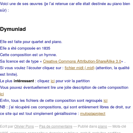
Voici une de ses œuvres (je l’ai retenue car elle était destinée au piano bien
sûr) :
Dymuniad
Elle est faite pour quartet and piano.
Elle a été composée en 1835
Cette composition est un hymne.
Sa licence est de type «
Creative Commons Attribution-ShareAlike 3.0
« .
Si vous voulez l’écouter cliquez sur :
fichier midi (.mid)
(attention, la qualité
est limite).
Le plus
intéressant
: cliquez
ici
pour voir la partition
Vous pouvez éventuellement lire une jolie description de cette composition
ici
Enfin, tous les fichiers de cette composition sont regroupés
ici
NB : j’ai récupéré ces compositions, qui sont entièrement libres de droit, sur
ce site qui est tout simplement géniallissime :
mutopiaproject
Ecrit par
Olivier Pons
Pas de commentaire
Publié dans
piano
Mots-clé
1805
,
composer
,
compositeur
,
domaine publique
,
gratuit
,
gratuites
,
partition
,