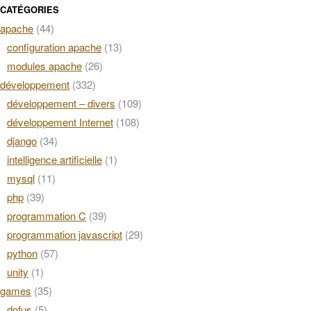
CATÉGORIES
apache
(44)
configuration apache
(13)
modules apache
(26)
développement
(332)
développement – divers
(109)
développement Internet
(108)
django
(34)
intelligence artificielle
(1)
mysql
(11)
php
(39)
programmation C
(39)
programmation javascript
(29)
python
(57)
unity
(1)
games
(35)
dofus
(5)