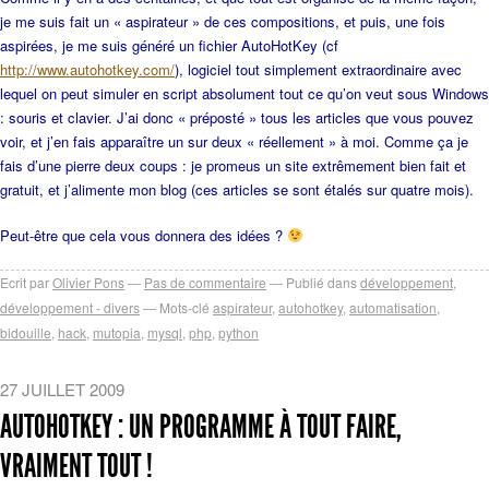
je me suis fait un « aspirateur » de ces compositions, et puis, une fois
aspirées, je me suis généré un fichier AutoHotKey (cf
http://www.autohotkey.com/
), logiciel tout simplement extraordinaire avec
lequel on peut simuler en script absolument tout ce qu’on veut sous Windows
: souris et clavier. J’ai donc « préposté » tous les articles que vous pouvez
voir, et j’en fais apparaître un sur deux « réellement » à moi. Comme ça je
fais d’une pierre deux coups : je promeus un site extrêmement bien fait et
gratuit, et j’alimente mon blog (ces articles se sont étalés sur quatre mois).
Peut-être que cela vous donnera des idées ?
Ecrit par
Olivier Pons
Pas de commentaire
Publié dans
développement
,
développement - divers
Mots-clé
aspirateur
,
autohotkey
,
automatisation
,
bidouille
,
hack
,
mutopia
,
mysql
,
php
,
python
27 JUILLET 2009
AUTOHOTKEY : UN PROGRAMME À TOUT FAIRE,
VRAIMENT TOUT !