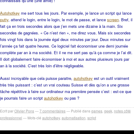
connaissais qu’une (une amie) !
Autohotkey
me sert tous les jours. Par exemple, je lance un script qui lance
putty
, attend le login, entre le login, le mot de passe, et lance
screen
. Bref, il
fait ça en trois secondes alors que j’en mets une dizaine à la main. Six
secondes de gagnées. « Ce n’est rien », me direz vous. Mais six secondes
fois vingt fois dans la journée égal deux minutes par jour. Deux minutes sur
l’année ça fait quatre heures. Ce logiciel fait économiser une demi journée
complète par an à ma société. Et il ne me sert pas qu’à ça comme je l’ai dit.
Il doit globalement faire économiser à moi et aux autres plusieurs jours par
an à la société. C’est très loin d’être négligeable.
Aussi incroyable que cela puisse paraitre,
autohotkey
est un outil vraiment
très très puissant : c’est un vrai couteau Suisse et dès qu’on a une grosse
tâche répétitive à faire sur ordinateur ma première pensée c’est : est-ce que
je pourrais faire un script
autohotkey
ou pas ?
Ecrit par
Olivier Pons
7
commentaires
Publié dans
games
,
geek
,
notes côté
professionnel
Mots-clé
autohotkey
,
automatisation
,
script