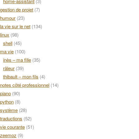
home-assistant
(3)
gestion de projet
(7)
humour
(23)
la vie sur le net
(134)
linux
(98)
shell
(45)
ma vie
(100)
inès – ma fille
(35)
râleur
(39)
thibault – mon fils
(4)
notes côté professionnel
(14)
piano
(90)
python
(8)
système
(28)
traductions
(52)
vie courante
(51)
zeemoz
(9)