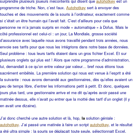
surprendre plusieurs joueurs mécontents qui disent que
autohotkey
est un
programme de triche. Non, c’est faux.
Autohotkey
sert à envoyer des
touches et des mouvements de la souris à l’ordinateur, exactement comme
si c’était un être humain qui l’avait fait. C’est d’ailleurs pour cela que
personne ne m’a jamais surpris en mode « automatique » à Dofus. Mais le
côté professionnel est celui-ci : un jour, La Mondiale, grosse société
d’assurance avec laquelle nous avons travaillé pendant trois années, nous
envoie ses tarifs pour que nous les intégrions dans notre base de données.
Seul problème : tous leurs tarifs étaient dans un gros fichier Excel. Et sur
plusieurs onglets qui plus est ! Alors que notre programme d’administration,
lui, demandait à ce qu’on entre valeur par valeur… bref nous étions tous
sacrément embêtés. La première solution qui nous est venue à l’esprit a été
la suivante : nous avons demandé aux gestionnaires, dès qu’elles avaient un
peu de temps libre, d’entrer les informations petit à petit. Et donc, quelques
jours plus tard, une gestionnaire arrive et me dit qu’après avoir passé une
matinée dessus, elle n’avait pu entrer que la moitié des tarif d’un onglet (il y
en avait une dizaine).
J’ai donc cherché une autre solution et là, hop,
la
solution géniale :
autohotkey
. J’ai passé une matinée à faire un script
autohotkey
, et le résultat
a été ultra simple : la souris se déplaçait toute seule, sélectionnait Excel,