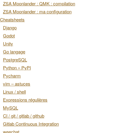
ZSA Moonlander : QMK : compilation
ZSA Moonlander : ma configuration
Cheatsheets
Django
Godot
Unity
Go langage
PostgreSQL
Python » PyPI
Pycharm
vim – astuces
Linux / shell
Expressions régulières
MySQL
CI / git / gitlab / github
Gitlab Continuous Integration
weechat