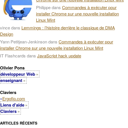
Philippe
dans
Commandes à exécuter pour
installer Chrome sur une nouvelle installation
Linux Mint
vince
dans
Lemmings : l’histoire derrière le classique de DMA
Design
Yann Petitjean-Jenkinson
dans
Commandes à exécuter pour
installer Chrome sur une nouvelle installation Linux Mint
IT Flashcards
dans
JavaScript hack update
Olivier Pons
développeur Web
enseignant
Claviers
»
Ergofip.com
Liens d'aide
Claviers
ARTICLES RÉCENTS