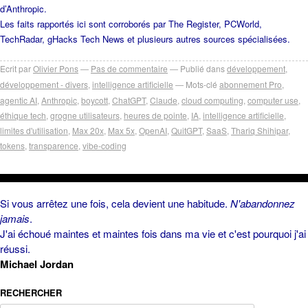
d’Anthropic.
Les faits rapportés ici sont corroborés par The Register, PCWorld,
TechRadar, gHacks Tech News et plusieurs autres sources spécialisées.
Ecrit par
Olivier Pons
Pas de commentaire
Publié dans
développement
,
développement - divers
,
intelligence artificielle
Mots-clé
abonnement Pro
,
agentic AI
,
Anthropic
,
boycott
,
ChatGPT
,
Claude
,
cloud computing
,
computer use
,
éthique tech
,
grogne utilisateurs
,
heures de pointe
,
IA
,
intelligence artificielle
,
limites d'utilisation
,
Max 20x
,
Max 5x
,
OpenAI
,
QuitGPT
,
SaaS
,
Thariq Shihipar
,
tokens
,
transparence
,
vibe-coding
Si vous arrêtez une fois, cela devient une habitude.
N'abandonnez
jamais
.
J'ai échoué maintes et maintes fois dans ma vie et c'est pourquoi j'ai
réussi.
Michael Jordan
RECHERCHER