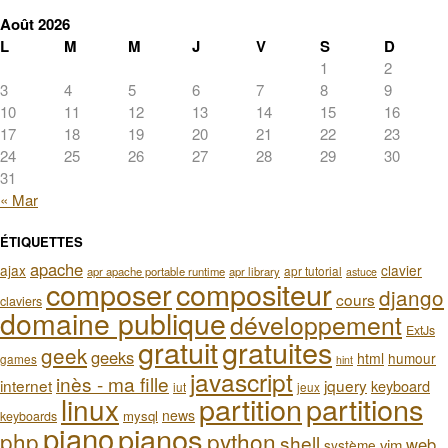
Août 2026
L
M
M
J
V
S
D
1
2
3
4
5
6
7
8
9
10
11
12
13
14
15
16
17
18
19
20
21
22
23
24
25
26
27
28
29
30
31
« Mar
ÉTIQUETTES
apache
ajax
clavier
apr tutorial
apr apache portable runtime
apr library
astuce
composer
compositeur
django
cours
claviers
domaine publique
développement
ExtJs
gratuit
gratuites
geek
geeks
html
humour
games
hint
javascript
inès - ma fille
internet
jquery
keyboard
iut
jeux
partition
partitions
linux
news
mysql
keyboards
piano
pianos
php
python
shell
web
vim
système