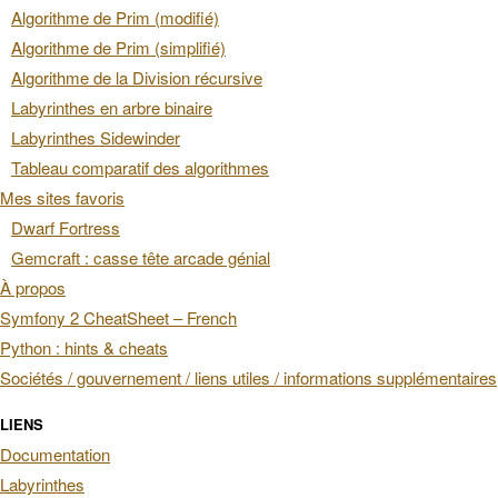
Algorithme de Prim (modifié)
Algorithme de Prim (simplifié)
Algorithme de la Division récursive
Labyrinthes en arbre binaire
Labyrinthes Sidewinder
Tableau comparatif des algorithmes
Mes sites favoris
Dwarf Fortress
Gemcraft : casse tête arcade génial
À propos
Symfony 2 CheatSheet – French
Python : hints & cheats
Sociétés / gouvernement / liens utiles / informations supplémentaires
LIENS
Documentation
Labyrinthes