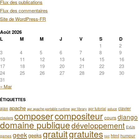
Flux des publications
Flux des commentaires
Site de WordPress-FR
Août 2026
L
M
M
J
V
S
D
1
2
3
4
5
6
7
8
9
10
11
12
13
14
15
16
17
18
19
20
21
22
23
24
25
26
27
28
29
30
31
« Mar
ÉTIQUETTES
apache
ajax
clavier
apr tutorial
apr apache portable runtime
apr library
astuce
composer
compositeur
django
cours
claviers
domaine publique
développement
ExtJs
gratuit
gratuites
geek
geeks
html
humour
games
hint