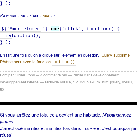
} );
c’est pas « on » c’est «
one
» :
$('#mon_element').
one
('click', function() {
mafonction();
} );
En fait une fois qu’on a cliqué sur l’élément en question,
jQuery supprime
l’évènement avec la fonction
.
unbind()
Ecrit par
Olivier Pons
4
commentaires
Publié dans
développement
,
développement Internet
Mots-clé
astuce
,
clic
,
double-click
,
hint
,
jquery
,
souris
,
tip
Si vous arrêtez une fois, cela devient une habitude.
N'abandonnez
jamais
.
J'ai échoué maintes et maintes fois dans ma vie et c'est pourquoi j'ai
réussi.