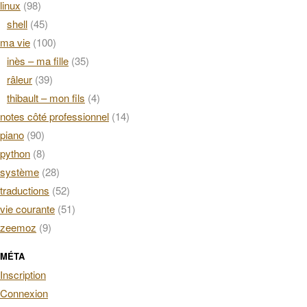
linux
(98)
shell
(45)
ma vie
(100)
inès – ma fille
(35)
râleur
(39)
thibault – mon fils
(4)
notes côté professionnel
(14)
piano
(90)
python
(8)
système
(28)
traductions
(52)
vie courante
(51)
zeemoz
(9)
MÉTA
Inscription
Connexion