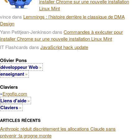
installer Chrome sur une nouvelle installation
Linux Mint
vince
dans
Lemmings : l’histoire derrière le classique de DMA
Design
Yann Petitjean-Jenkinson
dans
Commandes à exécuter pour
installer Chrome sur une nouvelle installation Linux Mint
IT Flashcards
dans
JavaScript hack update
Olivier Pons
développeur Web
enseignant
Claviers
»
Ergofip.com
Liens d'aide
Claviers
ARTICLES RÉCENTS
Anthropic réduit discrètement les allocations Claude sans
prévenir :la grogne monte