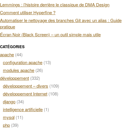
Lemmings : l’histoire derrière le classique de DMA Design
Comment utiliser Hyperfine ?
Automatiser le nettoyage des branches Git avec un alias : Guide
pratique
Écran Noir (Black Screen) – un outil simple mais utile
CATÉGORIES
apache
(44)
configuration apache
(13)
modules apache
(26)
développement
(332)
développement – divers
(109)
développement Internet
(108)
django
(34)
intelligence artificielle
(1)
mysql
(11)
php
(39)