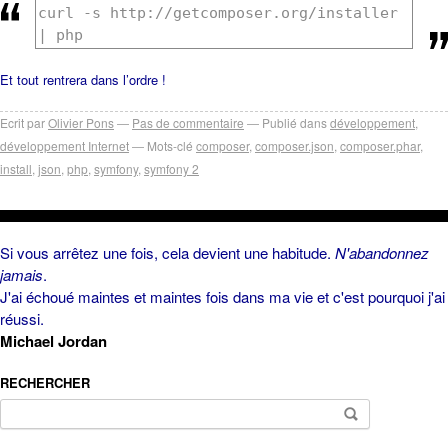
curl -s http://getcomposer.org/installer
| php
Et tout rentrera dans l’ordre !
Ecrit par
Olivier Pons
Pas de commentaire
Publié dans
développement
,
développement Internet
Mots-clé
composer
,
composer.json
,
composer.phar
,
install
,
json
,
php
,
symfony
,
symfony 2
Si vous arrêtez une fois, cela devient une habitude.
N'abandonnez
jamais
.
J'ai échoué maintes et maintes fois dans ma vie et c'est pourquoi j'ai
réussi.
Michael Jordan
RECHERCHER
Rechercher :