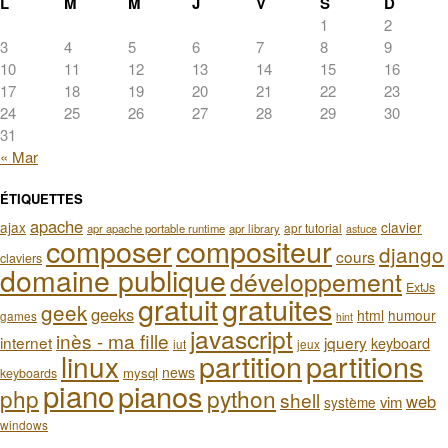
L
M
M
J
V
S
D
1
2
3
4
5
6
7
8
9
10
11
12
13
14
15
16
17
18
19
20
21
22
23
24
25
26
27
28
29
30
31
« Mar
ÉTIQUETTES
apache
ajax
clavier
apr tutorial
apr apache portable runtime
apr library
astuce
composer
compositeur
django
cours
claviers
domaine publique
développement
ExtJs
gratuit
gratuites
geek
geeks
html
humour
games
hint
javascript
inès - ma fille
internet
jquery
keyboard
iut
jeux
partition
partitions
linux
news
mysql
keyboards
piano
pianos
php
python
shell
web
vim
système
windows