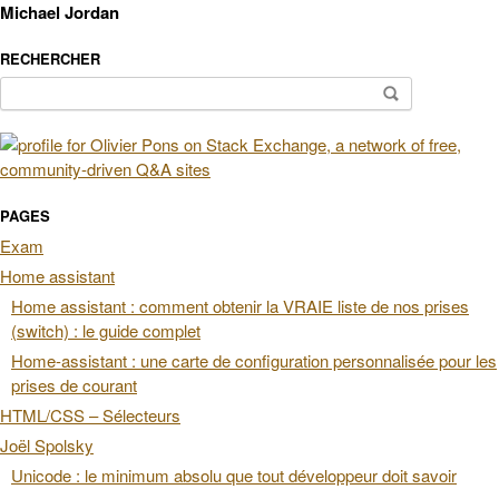
Michael Jordan
RECHERCHER
Rechercher :
PAGES
Exam
Home assistant
Home assistant : comment obtenir la VRAIE liste de nos prises
(switch) : le guide complet
Home-assistant : une carte de configuration personnalisée pour les
prises de courant
HTML/CSS – Sélecteurs
Joël Spolsky
Unicode : le minimum absolu que tout développeur doit savoir