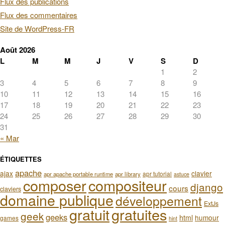
Flux des publications
Flux des commentaires
Site de WordPress-FR
Août 2026
L
M
M
J
V
S
D
1
2
3
4
5
6
7
8
9
10
11
12
13
14
15
16
17
18
19
20
21
22
23
24
25
26
27
28
29
30
31
« Mar
ÉTIQUETTES
apache
ajax
clavier
apr tutorial
apr apache portable runtime
apr library
astuce
composer
compositeur
django
cours
claviers
domaine publique
développement
ExtJs
gratuit
gratuites
geek
geeks
html
humour
games
hint