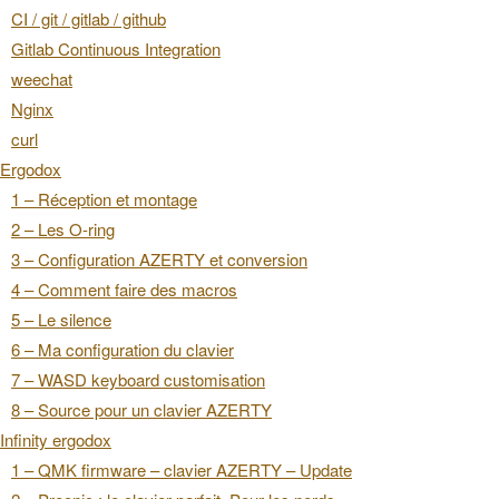
CI / git / gitlab / github
Gitlab Continuous Integration
weechat
Nginx
curl
Ergodox
1 – Réception et montage
2 – Les O-ring
3 – Configuration AZERTY et conversion
4 – Comment faire des macros
5 – Le silence
6 – Ma configuration du clavier
7 – WASD keyboard customisation
8 – Source pour un clavier AZERTY
Infinity ergodox
1 – QMK firmware – clavier AZERTY – Update