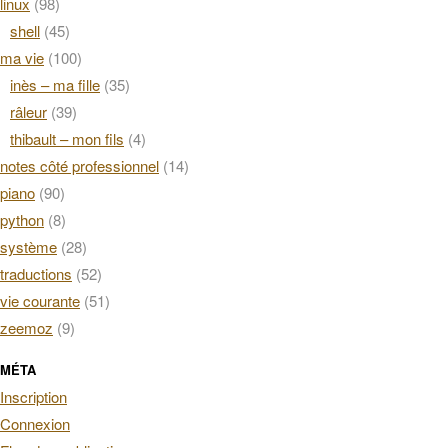
linux
(98)
shell
(45)
ma vie
(100)
inès – ma fille
(35)
râleur
(39)
thibault – mon fils
(4)
notes côté professionnel
(14)
piano
(90)
python
(8)
système
(28)
traductions
(52)
vie courante
(51)
zeemoz
(9)
MÉTA
Inscription
Connexion