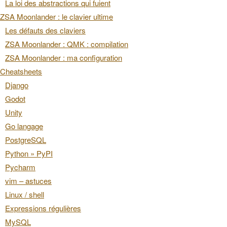
La loi des abstractions qui fuient
ZSA Moonlander : le clavier ultime
Les défauts des claviers
ZSA Moonlander : QMK : compilation
ZSA Moonlander : ma configuration
Cheatsheets
Django
Godot
Unity
Go langage
PostgreSQL
Python » PyPI
Pycharm
vim – astuces
Linux / shell
Expressions régulières
MySQL