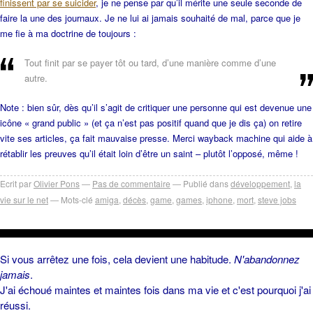
finissent par se suicider
, je ne pense par qu’il mérite une seule seconde de
faire la une des journaux. Je ne lui ai jamais souhaité de mal, parce que je
me fie à ma doctrine de toujours :
Tout finit par se payer tôt ou tard, d’une manière comme d’une
autre.
Note : bien sûr, dès qu’il s’agit de critiquer une personne qui est devenue une
icône « grand public » (et ça n’est pas positif quand que je dis ça) on retire
vite ses articles, ça fait mauvaise presse. Merci wayback machine qui aide à
rétablir les preuves qu’il était loin d’être un saint – plutôt l’opposé, même !
Ecrit par
Olivier Pons
Pas de commentaire
Publié dans
développement
,
la
vie sur le net
Mots-clé
amiga
,
décès
,
game
,
games
,
iphone
,
mort
,
steve jobs
Si vous arrêtez une fois, cela devient une habitude.
N'abandonnez
jamais
.
J'ai échoué maintes et maintes fois dans ma vie et c'est pourquoi j'ai
réussi.