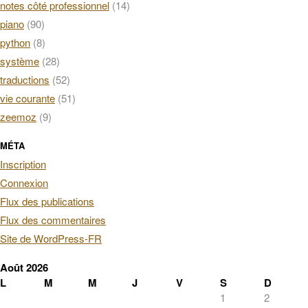
notes côté professionnel
(14)
piano
(90)
python
(8)
système
(28)
traductions
(52)
vie courante
(51)
zeemoz
(9)
MÉTA
Inscription
Connexion
Flux des publications
Flux des commentaires
Site de WordPress-FR
Août 2026
L
M
M
J
V
S
D
1
2