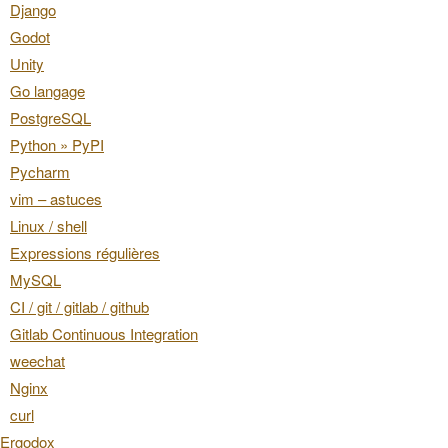
Django
Godot
Unity
Go langage
PostgreSQL
Python » PyPI
Pycharm
vim – astuces
Linux / shell
Expressions régulières
MySQL
CI / git / gitlab / github
Gitlab Continuous Integration
weechat
Nginx
curl
Ergodox