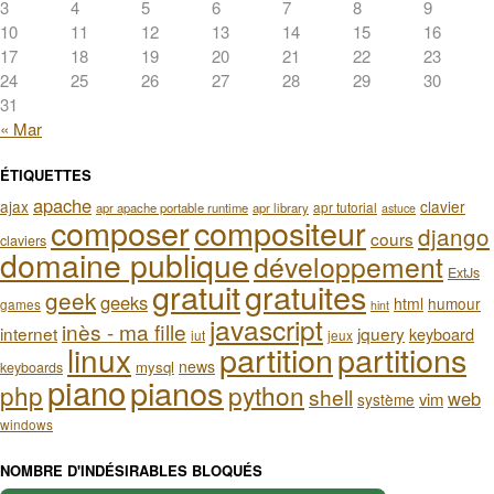
3
4
5
6
7
8
9
10
11
12
13
14
15
16
17
18
19
20
21
22
23
24
25
26
27
28
29
30
31
« Mar
ÉTIQUETTES
apache
ajax
clavier
apr tutorial
apr apache portable runtime
apr library
astuce
composer
compositeur
django
cours
claviers
domaine publique
développement
ExtJs
gratuit
gratuites
geek
geeks
html
humour
games
hint
javascript
inès - ma fille
internet
jquery
keyboard
iut
jeux
partition
partitions
linux
news
mysql
keyboards
piano
pianos
php
python
shell
web
vim
système
windows
NOMBRE D'INDÉSIRABLES BLOQUÉS