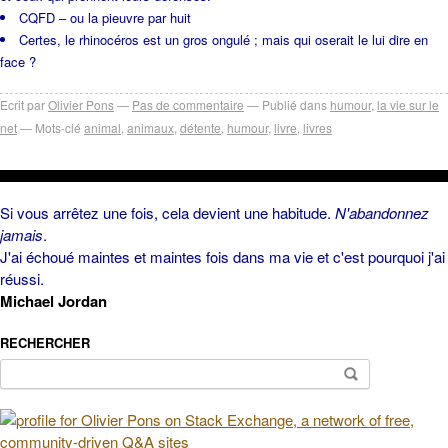
CQFD – ou la pieuvre par huit
Certes, le rhinocéros est un gros ongulé ; mais qui oserait le lui dire en
face ?
Ecrit par
Olivier Pons
Pas de commentaire
Publié dans
humour
,
la vie sur le
net
Mots-clé
animal
,
animaux
,
détente
,
humour
,
livre
,
livres
Si vous arrêtez une fois, cela devient une habitude.
N'abandonnez
jamais
.
J'ai échoué maintes et maintes fois dans ma vie et c'est pourquoi j'ai
réussi.
Michael Jordan
RECHERCHER
Rechercher :