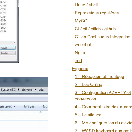
Linux / shell
Expressions régulières
MySQL
CI / git / gitlab / github
Gitlab Continuous Integration
weechat
Nginx
curl
Ergodox
1 – Réception et montage
2 – Les O-ring
3 – Configuration AZERTY et
conversion
4 – Comment faire des macr
5 – Le silence
6 – Ma configuration du clavie
7 – WASD keyboard customis