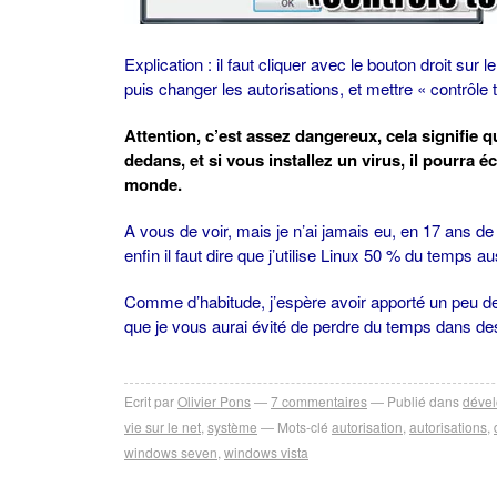
Explication : il faut cliquer avec le bouton droit sur le
puis changer les autorisations, et mettre « contrôle to
Attention, c’est assez dangereux, cela signifie q
dedans, et si vous installez un virus, il pourra 
monde.
A vous de voir, mais je n’ai jamais eu, en 17 ans 
enfin il faut dire que j’utilise Linux 50 % du temps au
Comme d’habitude, j’espère avoir apporté un peu d
que je vous aurai évité de perdre du temps dans des
Ecrit par
Olivier Pons
7
commentaires
Publié dans
déve
vie sur le net
,
système
Mots-clé
autorisation
,
autorisations
,
windows seven
,
windows vista