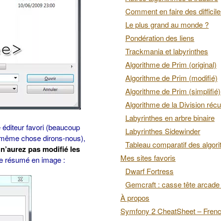
Comment en faire des difficil
Le plus grand au monde ?
Pondération des liens
Trackmania et labyrinthes
Algorithme de Prim (original)
Algorithme de Prim (modifié)
Algorithme de Prim (simplifié)
Algorithme de la Division récu
Labyrinthes en arbre binaire
e éditeur favori (beaucoup
Labyrinthes Sidewinder
a même chose dirons-nous),
Tableau comparatif des algor
n’aurez pas modifié les
Mes sites favoris
 le résumé en image :
Dwarf Fortress
Gemcraft : casse tête arcade 
À propos
Symfony 2 CheatSheet – Fren