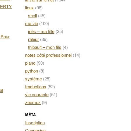
AZERTY
linux
(98)
shell
(45)
ma vie
(100)
inès – ma fille
(35)
. Pour
râleur
(39)
thibault – mon fils
(4)
notes côté professionnel
(14)
piano
(90)
python
(8)
système
(28)
traductions
(52)
it
vie courante
(51)
zeemoz
(9)
MÉTA
Inscription
Connexion