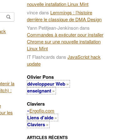
nouvelle installation Linux Mint
vince
dans
Lemmings : l’histoire
derrière le classique de DMA Design
Yann Petitjean-Jenkinson
dans
Commandes à exécuter pour installer
Chrome sur une nouvelle installation
Linux Mint
IT Flashcards
dans
JavaScript hack
update
Olivier Pons
enir la
développeur Web
tch) :
enseignant
Claviers
e
»
Ergofip.com
our les
Liens d'aide
Claviers
ARTICLES RÉCENTS