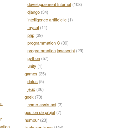
développement Internet
(108)
django
(34)
intelligence artificielle
(1)
mysql
(11)
php
(39)
programmation C
(39)
programmation javascript
(29)
python
(57)
unity
(1)
games
(35)
dofus
(5)
jeux
(26)
geek
(73)
os
home-assistant
(3)
gestion de projet
(7)
r
humour
(23)
ation
la vie sur le net
(134)