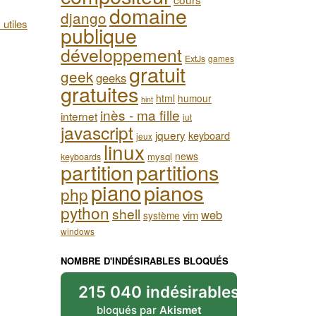
domaine
django
 utiles
publique
développement
ExtJs
games
gratuit
geek
geeks
gratuites
html
humour
hint
inès - ma fille
internet
iut
javascript
jquery
keyboard
jeux
linux
news
mysql
keyboards
partition
partitions
piano
pianos
php
python
shell
web
vim
système
windows
NOMBRE D'INDÉSIRABLES BLOQUÉS
215 040 indésirables
bloqués par
Akismet