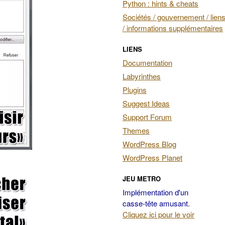
Python : hints & cheats
Sociétés / gouvernement / liens
/ informations supplémentaires
LIENS
Documentation
Labyrinthes
Plugins
Suggest Ideas
Support Forum
Themes
WordPress Blog
WordPress Planet
JEU METRO
Implémentation d'un
casse-tête amusant.
Cliquez ici pour le voir