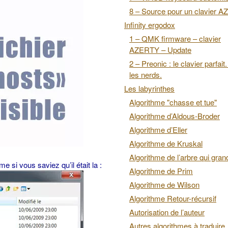
8 – Source pour un clavier 
Infinity ergodox
1 – QMK firmware – clavier
AZERTY – Update
2 – Preonic : le clavier parfait
les nerds.
Les labyrinthes
Algorithme "chasse et tue"
Algorithme d’Aldous-Broder
Algorithme d’Eller
Algorithme de Kruskal
Algorithme de l’arbre qui grand
e si vous saviez qu’il était la :
Algorithme de Prim
Algorithme de Wilson
Algorithme Retour-récursif
Autorisation de l’auteur
Autres algorithmes à traduire