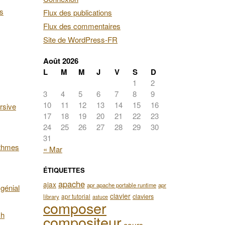
es
Flux des publications
Flux des commentaires
Site de WordPress-FR
Août 2026
L
M
M
J
V
S
D
1
2
3
4
5
6
7
8
9
10
11
12
13
14
15
16
rsive
17
18
19
20
21
22
23
24
25
26
27
28
29
30
31
ithmes
« Mar
ÉTIQUETTES
apache
ajax
apr apache portable runtime
apr
génial
clavier
apr tutorial
claviers
library
astuce
composer
ch
compositeur
cours