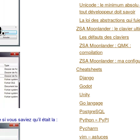
Unicode : le minimum absolu
tout développeur doit savoir
La loi des abstractions qui fui
ZSA Moonlander : le clavier ult
Les défauts des claviers
ZSA Moonlander : QMK :
compilation
ZSA Moonlander : ma configu
Cheatsheets
Django
Godot
Unity
Go langage
PostgreSQL
si vous saviez qu’il était la :
Python » PyPI
Pycharm
vim – astuces