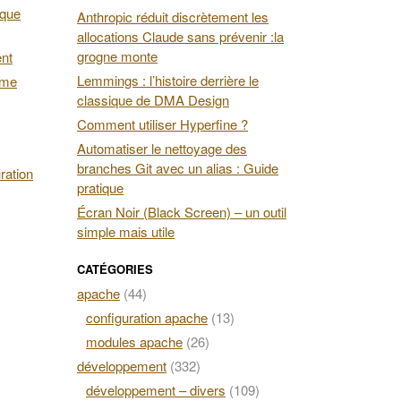
 que
Anthropic réduit discrètement les
allocations Claude sans prévenir :la
grogne monte
ent
Lemmings : l’histoire derrière le
ime
classique de DMA Design
Comment utiliser Hyperfine ?
Automatiser le nettoyage des
branches Git avec un alias : Guide
ration
pratique
Écran Noir (Black Screen) – un outil
simple mais utile
CATÉGORIES
apache
(44)
configuration apache
(13)
modules apache
(26)
développement
(332)
développement – divers
(109)