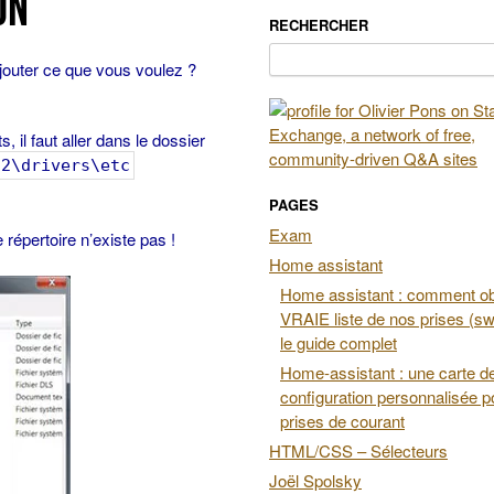
ON
RECHERCHER
Rechercher :
rajouter ce que vous voulez ?
, il faut aller dans le dossier
32\drivers\etc
PAGES
Exam
 répertoire n’existe pas !
Home assistant
Home assistant : comment obt
VRAIE liste de nos prises (swi
le guide complet
Home-assistant : une carte d
configuration personnalisée p
prises de courant
HTML/CSS – Sélecteurs
Joël Spolsky