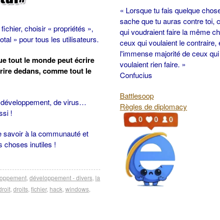
« Lorsque tu fais quelque chos
sache que tu auras contre toi, 
 fichier, choisir « propriétés »,
qui voudraient faire la même c
tal » pour tous les utilisateurs.
ceux qui voulaient le contraire, 
l'immense majorité de ceux qui
ue tout le monde peut écrire
voulaient rien faire. »
écrire dedans, comme tout le
Confucius
Battlesoop
de développement, de virus…
Règles de diplomacy
ssi !
e savoir à la communauté et
 choses inutiles !
loppement
,
développement - divers
,
la
droit
,
droits
,
fichier
,
hack
,
windows
,