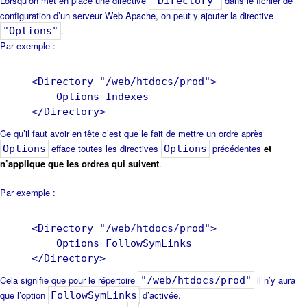
Lorsqu’on met en place une directive
dans le fichier de
"Directory"
configuration d’un serveur Web Apache, on peut y ajouter la directive
.
"Options"
Par exemple :
<Directory "/web/htdocs/prod">
Options Indexes
</Directory>
Ce qu’il faut avoir en tête c’est que le fait de mettre un ordre après
efface toutes les directives
précédentes
et
Options
Options
n’applique que les ordres qui suivent
.
Par exemple :
<Directory "/web/htdocs/prod">
Options FollowSymLinks
</Directory>
Cela signifie que pour le répertoire
il n’y aura
"/web/htdocs/prod"
que l’option
d’activée.
FollowSymLinks