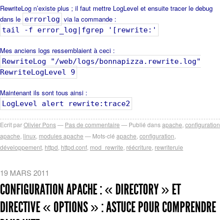
RewriteLog n’existe plus ; il faut mettre LogLevel et ensuite tracer le debug
dans le
via la commande :
errorlog
tail -f error_log|fgrep '[rewrite:'
Mes anciens logs ressemblaient à ceci :
RewriteLog "/web/logs/bonnapizza.rewrite.log"
RewriteLogLevel 9
Maintenant ils sont tous ainsi :
LogLevel alert rewrite:trace2
Ecrit par
Olivier Pons
Pas de commentaire
Publié dans
apache
,
configuration
apache
,
linux
,
modules apache
Mots-clé
apache
,
configuration
,
développement
,
httpd
,
httpd.conf
,
mod_rewrite
,
réécriture
,
rewriterule
19 MARS 2011
CONFIGURATION APACHE : « DIRECTORY » ET
DIRECTIVE « OPTIONS » : ASTUCE POUR COMPRENDRE