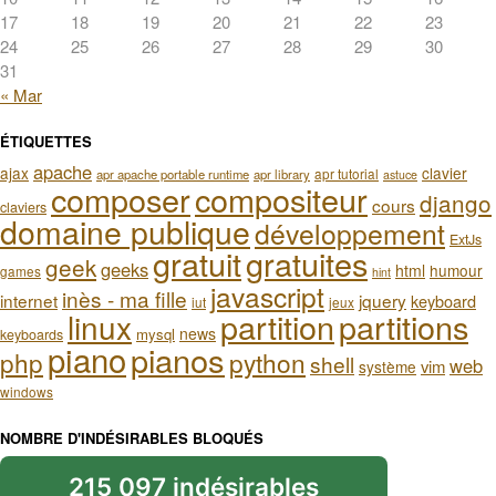
17
18
19
20
21
22
23
24
25
26
27
28
29
30
31
« Mar
ÉTIQUETTES
apache
ajax
clavier
apr tutorial
apr apache portable runtime
apr library
astuce
composer
compositeur
django
cours
claviers
domaine publique
développement
ExtJs
gratuit
gratuites
geek
geeks
html
humour
games
hint
javascript
inès - ma fille
internet
jquery
keyboard
iut
jeux
partition
partitions
linux
news
mysql
keyboards
piano
pianos
php
python
shell
web
vim
système
windows
NOMBRE D'INDÉSIRABLES BLOQUÉS
215 097 indésirables