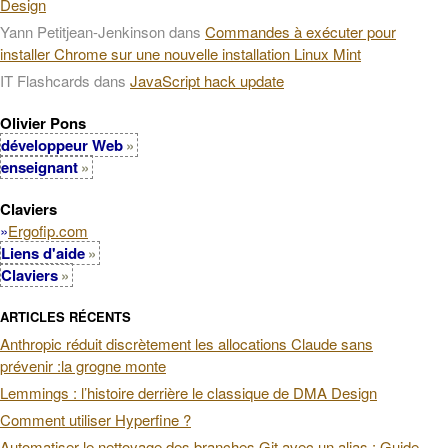
Design
Yann Petitjean-Jenkinson
dans
Commandes à exécuter pour
installer Chrome sur une nouvelle installation Linux Mint
IT Flashcards
dans
JavaScript hack update
Olivier Pons
développeur Web
enseignant
Claviers
»
Ergofip.com
Liens d'aide
Claviers
ARTICLES RÉCENTS
Anthropic réduit discrètement les allocations Claude sans
prévenir :la grogne monte
Lemmings : l’histoire derrière le classique de DMA Design
Comment utiliser Hyperfine ?
Automatiser le nettoyage des branches Git avec un alias : Guide