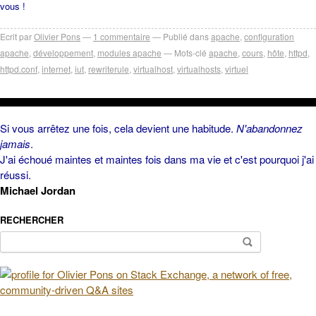
vous !
Ecrit par
Olivier Pons
1
commentaire
Publié dans
apache
,
configuration
apache
,
développement
,
modules apache
Mots-clé
apache
,
cours
,
hôte
,
httpd
,
httpd.conf
,
internet
,
iut
,
rewriterule
,
virtualhost
,
virtualhosts
,
virtuel
Si vous arrêtez une fois, cela devient une habitude.
N'abandonnez
jamais
.
J'ai échoué maintes et maintes fois dans ma vie et c'est pourquoi j'ai
réussi.
Michael Jordan
RECHERCHER
Rechercher :