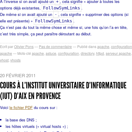
A l’inverse si on avait ajouté un
, cela signifie « ajouter à toutes les
+
options déjà existantes,
.
FollowSymLinks
De même si on avait ajouté un
, cela signifie « supprimer des options (si
-
elle est présente) »
.
FollowSymLinks
Ça n’est pas du tout la même chose et même si, une fois qu’on l’a en tête,
c’est très simple, ça peut paraître déroutant au début.
Ecrit par
Olivier Pons
Pas de commentaire
Publié dans
apache
,
configuration
apache
Mots-clé
apache
,
astuce
,
configuration
,
directory
,
httpd
,
serveur apache
,
vhost
,
vhosts
20 FÉVRIER 2011
COURS À L’INSTITUT UNIVERSITAIRE D’INFORMATIQUE
(IUT) D’AIX EN PROVENCE
Voici
le fichier PDF
du cours sur :
la base des DNS ;
les hôtes virtuels (« virtual hosts ») ;