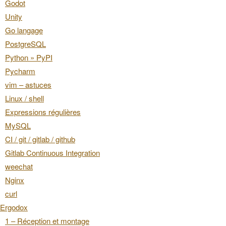
Godot
Unity
Go langage
PostgreSQL
Python » PyPI
Pycharm
vim – astuces
Linux / shell
Expressions régulières
MySQL
CI / git / gitlab / github
Gitlab Continuous Integration
weechat
Nginx
curl
Ergodox
1 – Réception et montage