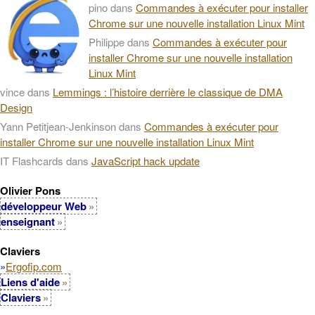
pino
dans
Commandes à exécuter pour installer
Chrome sur une nouvelle installation Linux Mint
Philippe
dans
Commandes à exécuter pour
installer Chrome sur une nouvelle installation
Linux Mint
vince
dans
Lemmings : l’histoire derrière le classique de DMA
Design
Yann Petitjean-Jenkinson
dans
Commandes à exécuter pour
installer Chrome sur une nouvelle installation Linux Mint
IT Flashcards
dans
JavaScript hack update
Olivier Pons
développeur Web
enseignant
Claviers
»
Ergofip.com
Liens d'aide
Claviers