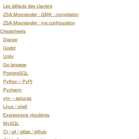
Les défauts des claviers
ZSA Moonlander : QMK : compilation
ZSA Moonlander : ma configuration
Cheatsheets
Django
Godot
Unity
Go langage
PostgreSQL
Python » PyPI
Pycharm
vim – astuces
Linux / shell
Expressions régulières
MySQL
CI / git / gitlab / github