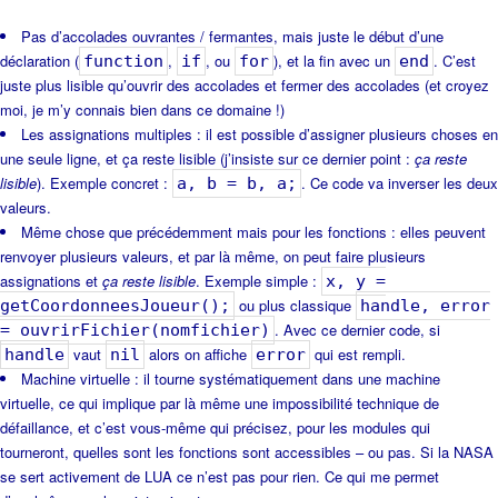
Pas d’accolades ouvrantes / fermantes, mais juste le début d’une
déclaration (
,
, ou
), et la fin avec un
. C’est
function
if
for
end
juste plus lisible qu’ouvrir des accolades et fermer des accolades (et croyez
moi, je m’y connais bien dans ce domaine !)
Les assignations multiples : il est possible d’assigner plusieurs choses en
une seule ligne, et ça reste lisible (j’insiste sur ce dernier point :
ça reste
lisible
). Exemple concret :
. Ce code va inverser les deux
a, b = b, a;
valeurs.
Même chose que précédemment mais pour les fonctions : elles peuvent
renvoyer plusieurs valeurs, et par là même, on peut faire plusieurs
assignations et
ça reste lisible
. Exemple simple :
x, y =
ou plus classique
getCoordonneesJoueur();
handle, error
. Avec ce dernier code, si
= ouvrirFichier(nomfichier)
vaut
alors on affiche
qui est rempli.
handle
nil
error
Machine virtuelle : il tourne systématiquement dans une machine
virtuelle, ce qui implique par là même une impossibilité technique de
défaillance, et c’est vous-même qui précisez, pour les modules qui
tourneront, quelles sont les fonctions sont accessibles – ou pas. Si la NASA
se sert activement de LUA ce n’est pas pour rien. Ce qui me permet