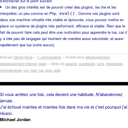
d’enchaîner sur le point suivant.
Un des gros intérêts est de pouvoir créer des plugins, les lire et les
interpréter, un peu comme en Php,
. Comme ces plugins sont
eval()
dans une machine virtuelle très stable et éprouvée, vous pouvez mettre en
place un système de plugins très performant, efficace et stable. Rien que le
fait de pouvoir faire cela peut être une motivation pour apprendre le lua, car
il
y a très peu de langages qui tournent de manière aussi sécurisée, et aussi
rapidement que lua
(voire aucun).
Ecrit par
Olivier Pons
1
commentaire
Publié dans
développement
,
développement Internet
,
geek
Mots-clé
apache
,
avantages
,
cons
,
drawbacks
,
inconvénients
,
lua
,
mod_lua
,
pros
,
web
Si vous arrêtez une fois, cela devient une habitude.
N'abandonnez
jamais
.
J'ai échoué maintes et maintes fois dans ma vie et c'est pourquoi j'ai
réussi.
Michael Jordan