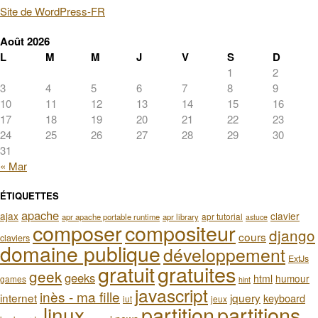
Site de WordPress-FR
Août 2026
L
M
M
J
V
S
D
1
2
3
4
5
6
7
8
9
10
11
12
13
14
15
16
17
18
19
20
21
22
23
24
25
26
27
28
29
30
31
« Mar
ÉTIQUETTES
apache
ajax
clavier
apr tutorial
apr apache portable runtime
apr library
astuce
composer
compositeur
django
cours
claviers
domaine publique
développement
ExtJs
gratuit
gratuites
geek
geeks
html
humour
games
hint
javascript
inès - ma fille
internet
jquery
keyboard
iut
jeux
partition
partitions
linux