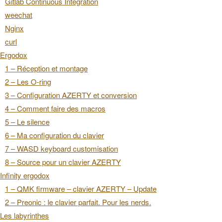
Gitlab Continuous Integration
weechat
Nginx
curl
Ergodox
1 – Réception et montage
2 – Les O-ring
3 – Configuration AZERTY et conversion
4 – Comment faire des macros
5 – Le silence
6 – Ma configuration du clavier
7 – WASD keyboard customisation
8 – Source pour un clavier AZERTY
Infinity ergodox
1 – QMK firmware – clavier AZERTY – Update
2 – Preonic : le clavier parfait. Pour les nerds.
Les labyrinthes