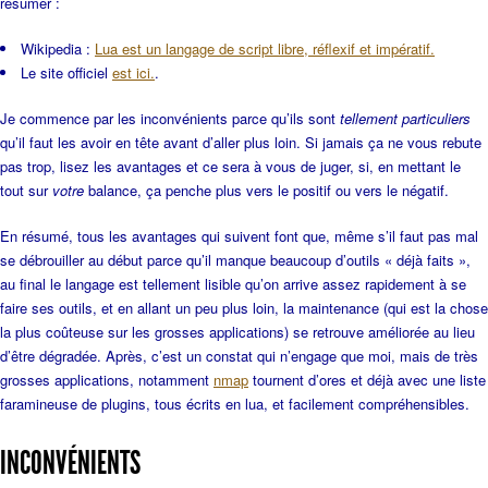
résumer :
Wikipedia :
Lua est un langage de script libre, réflexif et impératif.
Le site officiel
est ici.
.
Je commence par les inconvénients parce qu’ils sont
tellement particuliers
qu’il faut les avoir en tête avant d’aller plus loin. Si jamais ça ne vous rebute
pas trop, lisez les avantages et ce sera à vous de juger, si, en mettant le
tout sur
votre
balance, ça penche plus vers le positif ou vers le négatif.
En résumé, tous les avantages qui suivent font que, même s’il faut pas mal
se débrouiller au début parce qu’il manque beaucoup d’outils « déjà faits »,
au final le langage est tellement lisible qu’on arrive assez rapidement à se
faire ses outils, et en allant un peu plus loin, la maintenance (qui est la chose
la plus coûteuse sur les grosses applications) se retrouve améliorée au lieu
d’être dégradée. Après, c’est un constat qui n’engage que moi, mais de très
grosses applications, notamment
nmap
tournent d’ores et déjà avec une liste
faramineuse de plugins, tous écrits en lua, et facilement compréhensibles.
INCONVÉNIENTS