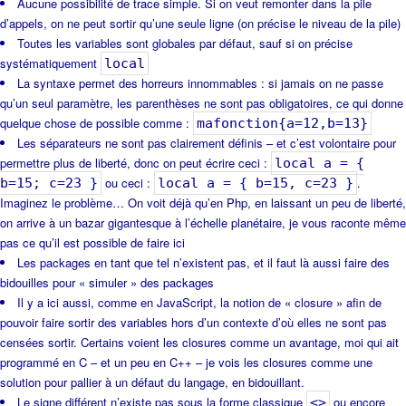
Aucune possibilité de trace simple. Si on veut remonter dans la pile
d’appels, on ne peut sortir qu’une seule ligne (on précise le niveau de la pile)
Toutes les variables sont globales par défaut, sauf si on précise
systématiquement
local
La syntaxe permet des horreurs innommables : si jamais on ne passe
qu’un seul paramètre, les parenthèses ne sont pas obligatoires, ce qui donne
quelque chose de possible comme :
mafonction{a=12,b=13}
Les séparateurs ne sont pas clairement définis – et c’est volontaire pour
permettre plus de liberté, donc on peut écrire ceci :
local a = {
ou ceci :
.
b=15; c=23 }
local a = { b=15, c=23 }
Imaginez le problème… On voit déjà qu’en Php, en laissant un peu de liberté,
on arrive à un bazar gigantesque à l’échelle planétaire, je vous raconte même
pas ce qu’il est possible de faire ici
Les packages en tant que tel n’existent pas, et il faut là aussi faire des
bidouilles pour « simuler » des packages
Il y a ici aussi, comme en JavaScript, la notion de « closure » afin de
pouvoir faire sortir des variables hors d’un contexte d’où elles ne sont pas
censées sortir. Certains voient les closures comme un avantage, moi qui ait
programmé en C – et un peu en C++ – je vois les closures comme une
solution pour pallier à un défaut du langage, en bidouillant.
Le signe différent n’existe pas sous la forme classique
ou encore
<>