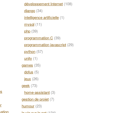
développement Internet
(108)
django
(34)
intelligence artificielle
(1)
mysql
(11)
php
(39)
programmation C
(39)
programmation javascript
(29)
python
(57)
unity
(1)
games
(35)
dofus
(5)
jeux
(26)
geek
(73)
os
home-assistant
(3)
gestion de projet
(7)
r
humour
(23)
ation
la vie sur le net
(134)