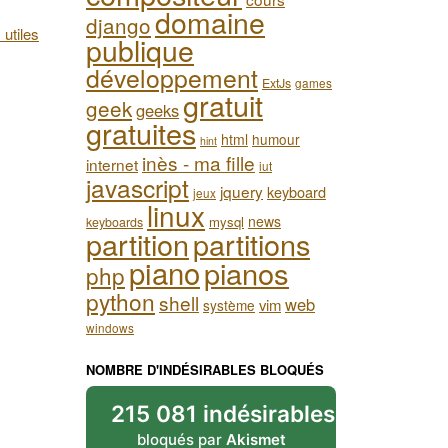
domaine
django
 utiles
publique
développement
ExtJs
games
gratuit
geek
geeks
gratuites
html
humour
hint
inès - ma fille
internet
iut
javascript
jquery
keyboard
jeux
linux
news
mysql
keyboards
partition
partitions
piano
pianos
php
python
shell
web
vim
système
windows
NOMBRE D'INDÉSIRABLES BLOQUÉS
215 081 indésirables
bloqués par
Akismet