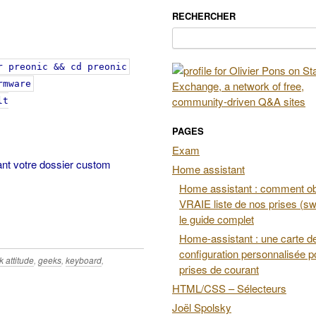
RECHERCHER
Rechercher :
r preonic && cd preonic
rmware
lt
PAGES
Exam
nant votre dossier custom
Home assistant
Home assistant : comment obt
VRAIE liste de nos prises (swi
le guide complet
Home-assistant : une carte d
configuration personnalisée p
 attitude
,
geeks
,
keyboard
,
prises de courant
HTML/CSS – Sélecteurs
Joël Spolsky