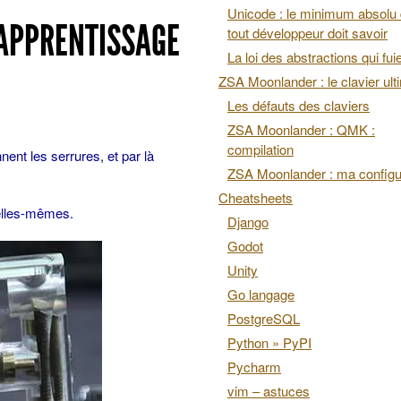
Unicode : le minimum absolu
 APPRENTISSAGE
tout développeur doit savoir
La loi des abstractions qui fui
ZSA Moonlander : le clavier ult
Les défauts des claviers
ZSA Moonlander : QMK :
compilation
nt les serrures, et par là
ZSA Moonlander : ma configu
Cheatsheets
’elles-mêmes.
Django
Godot
Unity
Go langage
PostgreSQL
Python » PyPI
Pycharm
vim – astuces