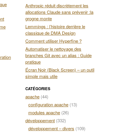
 que
Anthropic réduit discrètement les
allocations Claude sans prévenir :la
grogne monte
ent
Lemmings : l’histoire derrière le
ime
classique de DMA Design
Comment utiliser Hyperfine ?
Automatiser le nettoyage des
branches Git avec un alias : Guide
ration
pratique
Écran Noir (Black Screen) – un outil
simple mais utile
CATÉGORIES
apache
(44)
configuration apache
(13)
modules apache
(26)
développement
(332)
développement – divers
(109)