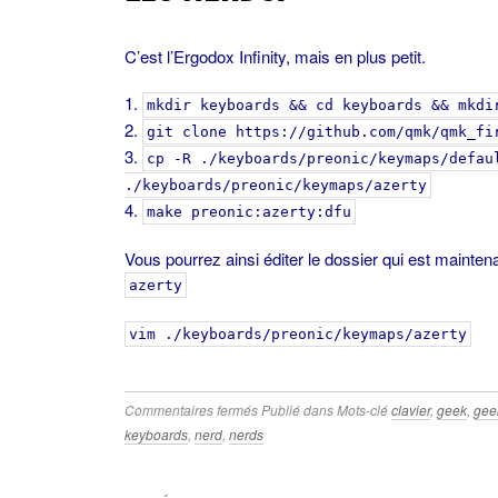
C’est l’Ergodox Infinity, mais en plus petit.
mkdir keyboards && cd keyboards && mkdi
git clone https://github.com/qmk/qmk_fi
cp -R ./keyboards/preonic/keymaps/defau
./keyboards/preonic/keymaps/azerty
make preonic:azerty:dfu
Vous pourrez ainsi éditer le dossier qui est mainte
azerty
vim ./keyboards/preonic/keymaps/azerty
sur
Commentaires fermés
Publié dans
Mots-clé
clavier
,
geek
,
geek
2 –
keyboards
,
nerd
,
nerds
Preonic :
le