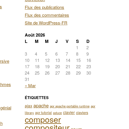
es
Flux des publications
Flux des commentaires
Site de WordPress-FR
Août 2026
L
M
M
J
V
S
D
1
2
3
4
5
6
7
8
9
10
11
12
13
14
15
16
rsive
17
18
19
20
21
22
23
24
25
26
27
28
29
30
31
ithmes
« Mar
ÉTIQUETTES
apache
ajax
apr apache portable runtime
apr
génial
clavier
apr tutorial
claviers
library
astuce
composer
ch
compositeur
cours