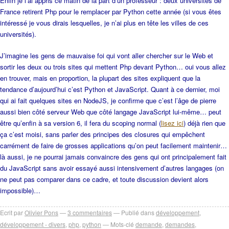
Enfin je l’ai appris ce matin de la part d’un professeur : deux universités de
France retirent Php pour le remplacer par Python cette année (si vous êtes
intéressé je vous dirais lesquelles, je n’ai plus en tête les villes de ces
universités).
J’imagine les gens de mauvaise foi qui vont aller chercher sur le Web et
sortir les deux ou trois sites qui mettent Php devant Python… oui vous allez
en trouver, mais en proportion, la plupart des sites expliquent que la
tendance d’aujourd’hui c’est Python et JavaScript. Quant à ce dernier, moi
qui ai fait quelques sites en NodeJS, je confirme que c’est l’âge de pierre
aussi bien côté serveur Web que côté langage JavaScript lui-même… peut
être qu’enfin à sa version 6, il fera du scoping normal (
lisez ici
) déjà rien que
ça c’est moisi, sans parler des principes des closures qui empêchent
carrément de faire de grosses applications qu’on peut facilement maintenir…
là aussi, je ne pourrai jamais convaincre des gens qui ont principalement fait
du JavaScript sans avoir essayé aussi intensivement d’autres langages (on
ne peut pas comparer dans ce cadre, et toute discussion devient alors
impossible)…
Ecrit par
Olivier Pons
3
commentaires
Publié dans
développement
,
développement - divers
,
php
,
python
Mots-clé
demande
,
demandes
,