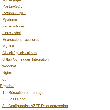
PostgreSQL
Python » PyPI
Pycharm
vim – astuces
Linux / shell
Expressions régulières
MySQL
CI / git / gitlab / github
Gitlab Continuous Integration
weechat
Nginx
curl
Ergodox
1 – Réception et montage
2 – Les O-ring
3 – Configuration AZERTY et conversion