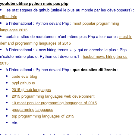
youtube utilise python mais pas php
les statistiques de github (utilisé le plus au monde par les développeurs) :
githut.info
à l’international : Python devant Php :
most popular programming
languages 2015
certains sites de recrutement n’ont même plus Php à leur carte :
most in
demand programming languages of 2015
à l’international : « new hiring trends » -> qui on cherche le plus : Php
n’existe même plus et Python est devenu n.1 :
hacker news hiring trends
2015
à l’international : Python devant Php :
que des sites différents
:
code eval blog
pypl github io
2015 github languages
2015 programming languages web development
10 most popular programming languages of 2015
programming languages
top programming languages of 2015
etc.