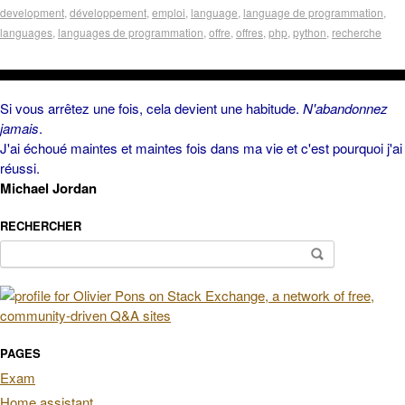
development
,
développement
,
emploi
,
language
,
language de programmation
,
languages
,
languages de programmation
,
offre
,
offres
,
php
,
python
,
recherche
Si vous arrêtez une fois, cela devient une habitude.
N'abandonnez
jamais
.
J'ai échoué maintes et maintes fois dans ma vie et c'est pourquoi j'ai
réussi.
Michael Jordan
RECHERCHER
Rechercher :
PAGES
Exam
Home assistant