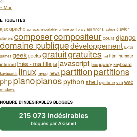
31
« Mar
ÉTIQUETTES
apache
ajax
clavier
apr tutorial
apr apache portable runtime
apr library
astuce
composer
compositeur
django
cours
claviers
domaine publique
développement
ExtJs
gratuit
gratuites
geek
geeks
html
humour
games
hint
javascript
inès - ma fille
internet
jquery
keyboard
iut
jeux
partition
partitions
linux
news
mysql
keyboards
piano
pianos
php
python
shell
web
vim
système
windows
NOMBRE D'INDÉSIRABLES BLOQUÉS
215 073 indésirables
bloqués par
Akismet