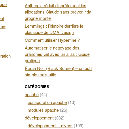
 que
Anthropic réduit discrètement les
allocations Claude sans prévenir :la
grogne monte
ent
Lemmings : l’histoire derrière le
ime
classique de DMA Design
Comment utiliser Hyperfine ?
Automatiser le nettoyage des
branches Git avec un alias : Guide
ration
pratique
Écran Noir (Black Screen) – un outil
simple mais utile
CATÉGORIES
apache
(44)
configuration apache
(13)
modules apache
(26)
développement
(332)
développement – divers
(109)