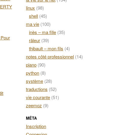
AZERTY
linux
(98)
shell
(45)
ma vie
(100)
inès – ma fille
(35)
. Pour
râleur
(39)
thibault – mon fils
(4)
notes côté professionnel
(14)
piano
(90)
python
(8)
système
(28)
traductions
(52)
it
vie courante
(51)
zeemoz
(9)
MÉTA
Inscription
Connexion