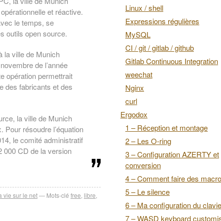
PC, la ville de Munich
Linux / shell
 opérationnelle et réactive.
Expressions régulières
 avec le temps, se
es outils open source.
MySQL
CI / git / gitlab / github
 la ville de Munich
Gitlab Continuous Integration
n novembre de l’année
weechat
e opération permettrait
e des fabricants et des
Nginx
curl
Ergodox
rce, la ville de Munich
1 – Réception et montage
. Pour résoudre l’équation
14, le comité administratif
2 – Les O-ring
e 2 000 CD de la version
3 – Configuration AZERTY et
conversion
4 – Comment faire des macr
5 – Le silence
a vie sur le net
Mots-clé
free
,
libre
,
6 – Ma configuration du clavie
7 – WASD keyboard customis