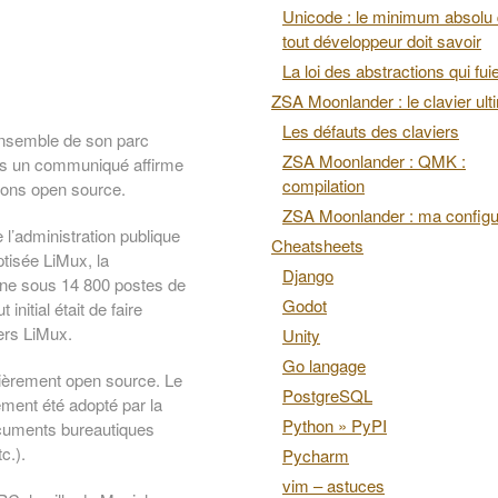
Unicode : le minimum absolu
tout développeur doit savoir
La loi des abstractions qui fui
ZSA Moonlander : le clavier ult
Les défauts des claviers
’ensemble de son parc
ZSA Moonlander : QMK :
ans un communiqué affirme
compilation
tions open source.
ZSA Moonlander : ma configu
l’administration publique
Cheatsheets
ptisée LiMux, la
Django
ionne sous 14 800 postes de
Godot
initial était de faire
ers LiMux.
Unity
Go langage
tièrement open source. Le
PostgreSQL
ent été adopté par la
Python » PyPI
ocuments bureautiques
c.).
Pycharm
vim – astuces