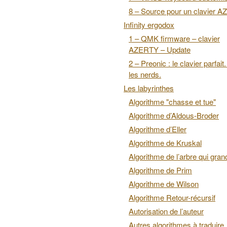
8 – Source pour un clavier 
Infinity ergodox
1 – QMK firmware – clavier
AZERTY – Update
2 – Preonic : le clavier parfait
les nerds.
Les labyrinthes
Algorithme "chasse et tue"
Algorithme d’Aldous-Broder
Algorithme d’Eller
Algorithme de Kruskal
Algorithme de l’arbre qui grand
Algorithme de Prim
Algorithme de Wilson
Algorithme Retour-récursif
Autorisation de l’auteur
Autres algorithmes à traduire