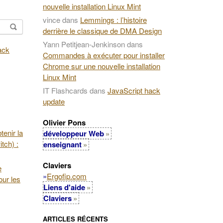
nouvelle installation Linux Mint
vince
dans
Lemmings : l’histoire
derrière le classique de DMA Design
Yann Petitjean-Jenkinson
dans
Commandes à exécuter pour installer
Chrome sur une nouvelle installation
Linux Mint
IT Flashcards
dans
JavaScript hack
update
Olivier Pons
enir la
développeur Web
tch) :
enseignant
Claviers
e
»
Ergofip.com
our les
Liens d'aide
Claviers
ARTICLES RÉCENTS