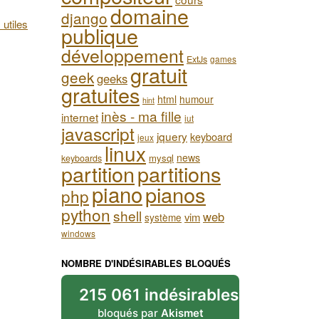
domaine
django
 utiles
publique
développement
ExtJs
games
gratuit
geek
geeks
gratuites
html
humour
hint
inès - ma fille
internet
iut
javascript
jquery
keyboard
jeux
linux
news
mysql
keyboards
partition
partitions
piano
pianos
php
python
shell
web
vim
système
windows
NOMBRE D'INDÉSIRABLES BLOQUÉS
215 061 indésirables
bloqués par
Akismet