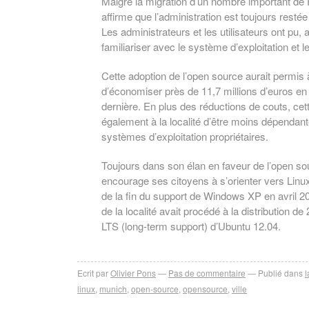
Malgré la migration d’un nombre important de 
affirme que l’administration est toujours restée
Les administrateurs et les utilisateurs ont pu,
familiariser avec le système d’exploitation et l
Cette adoption de l’open source aurait permis à
d’économiser près de 11,7 millions d’euros e
dernière. En plus des réductions de couts, cett
également à la localité d’être moins dépendant
systèmes d’exploitation propriétaires.
Toujours dans son élan en faveur de l’open sou
encourage ses citoyens à s’orienter vers Linux
de la fin du support de Windows XP en avril 20
de la localité avait procédé à la distribution d
LTS (long-term support) d’Ubuntu 12.04.
Ecrit par
Olivier Pons
Pas de commentaire
Publié dans
l
linux
,
munich
,
open-source
,
opensource
,
ville