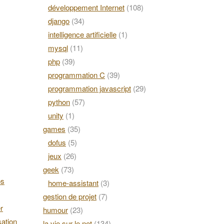
développement Internet
(108)
django
(34)
intelligence artificielle
(1)
mysql
(11)
php
(39)
programmation C
(39)
programmation javascript
(29)
python
(57)
unity
(1)
games
(35)
dofus
(5)
jeux
(26)
geek
(73)
os
home-assistant
(3)
gestion de projet
(7)
r
humour
(23)
ation
la vie sur le net
(134)