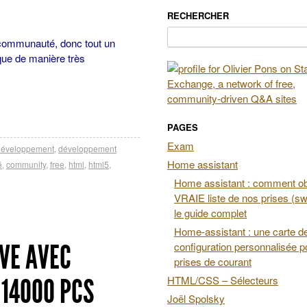
RECHERCHER
Rechercher :
la communauté, donc tout un
que de manière très
PAGES
Exam
développement
,
développement
Home assistant
é
,
community
,
free
,
html
,
html5
,
Home assistant : comment obt
VRAIE liste de nos prises (swi
le guide complet
Home-assistant : une carte d
ÈVE AVEC
configuration personnalisée p
prises de courant
 14000 PCS
HTML/CSS – Sélecteurs
Joël Spolsky