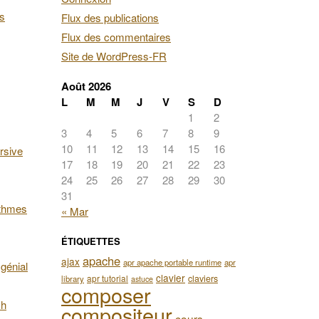
es
Flux des publications
Flux des commentaires
Site de WordPress-FR
Août 2026
L
M
M
J
V
S
D
1
2
3
4
5
6
7
8
9
10
11
12
13
14
15
16
rsive
17
18
19
20
21
22
23
24
25
26
27
28
29
30
31
ithmes
« Mar
ÉTIQUETTES
apache
ajax
apr apache portable runtime
apr
génial
clavier
apr tutorial
claviers
library
astuce
composer
ch
compositeur
cours