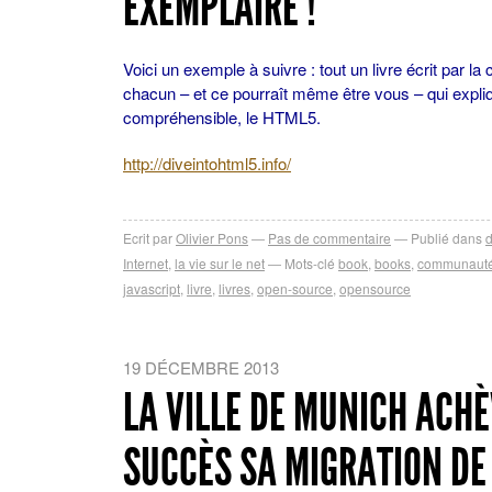
EXEMPLAIRE !
Voici un exemple à suivre : tout un livre écrit par 
chacun – et ce pourraît même être vous – qui expli
compréhensible, le HTML5.
http://diveintohtml5.info/
Ecrit par
Olivier Pons
Pas de commentaire
Publié dans
Internet
,
la vie sur le net
Mots-clé
book
,
books
,
communaut
javascript
,
livre
,
livres
,
open-source
,
opensource
19 DÉCEMBRE 2013
LA VILLE DE MUNICH ACH
SUCCÈS SA MIGRATION DE