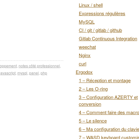
Linux / shell
Expressions régulières
MySQL
CI / git / gitlab / github
Gitlab Continuous Integration
weechat
Nginx
curl
loppement
,
notes côté professionnel
,
Ergodox
javascript
,
mysql
,
panel
,
php
1 – Réception et montage
2 – Les O-ring
3 – Configuration AZERTY et
conversion
4 – Comment faire des macr
5 – Le silence
6 – Ma configuration du clavie
7 – WASD keyboard customis