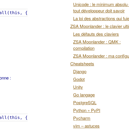
Unicode : le minimum absolu
tout développeur doit savoir
ll(this, {
La loi des abstractions qui fui
ZSA Moonlander : le clavier ult
Les défauts des claviers
ZSA Moonlander : QMK :
compilation
ZSA Moonlander : ma configu
Cheatsheets
Django
ionne :
Godot
Unity
Go langage
PostgreSQL
Python » PyPI
ll(this, {
Pycharm
vim – astuces