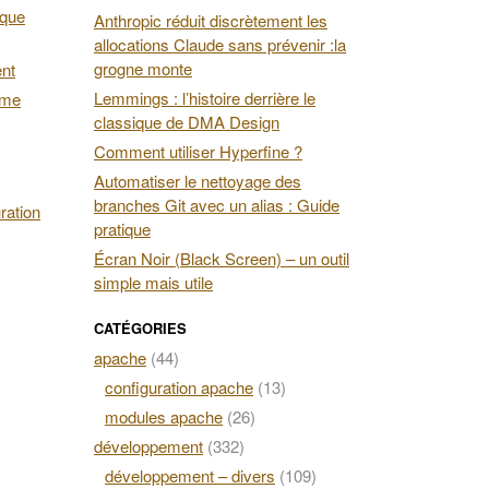
 que
Anthropic réduit discrètement les
allocations Claude sans prévenir :la
grogne monte
ent
Lemmings : l’histoire derrière le
ime
classique de DMA Design
Comment utiliser Hyperfine ?
Automatiser le nettoyage des
branches Git avec un alias : Guide
ration
pratique
Écran Noir (Black Screen) – un outil
simple mais utile
CATÉGORIES
apache
(44)
configuration apache
(13)
modules apache
(26)
développement
(332)
développement – divers
(109)