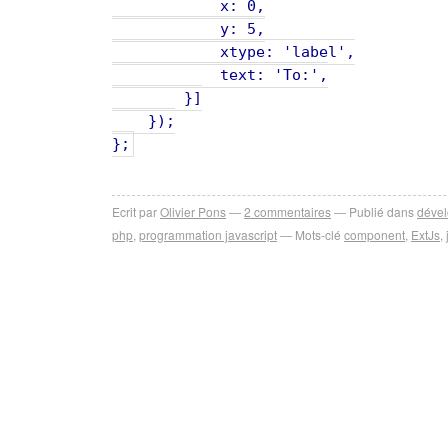
x: 0,
y: 5,
xtype: 'label',
text: 'To:',
}]
});
};
Ecrit par
Olivier Pons
2
commentaires
Publié dans
déve
php
,
programmation javascript
Mots-clé
component
,
ExtJs
,