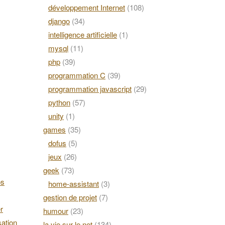
développement Internet
(108)
django
(34)
intelligence artificielle
(1)
mysql
(11)
php
(39)
programmation C
(39)
programmation javascript
(29)
python
(57)
unity
(1)
games
(35)
dofus
(5)
jeux
(26)
geek
(73)
os
home-assistant
(3)
gestion de projet
(7)
r
humour
(23)
ation
la vie sur le net
(134)