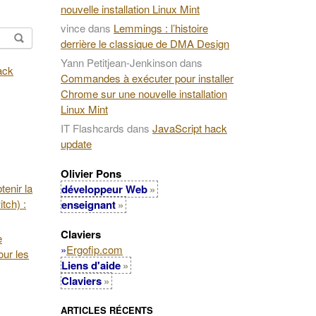
nouvelle installation Linux Mint
vince
dans
Lemmings : l’histoire
derrière le classique de DMA Design
Yann Petitjean-Jenkinson
dans
Commandes à exécuter pour installer
Chrome sur une nouvelle installation
Linux Mint
IT Flashcards
dans
JavaScript hack
update
Olivier Pons
enir la
développeur Web
tch) :
enseignant
Claviers
e
»
Ergofip.com
our les
Liens d'aide
Claviers
ARTICLES RÉCENTS