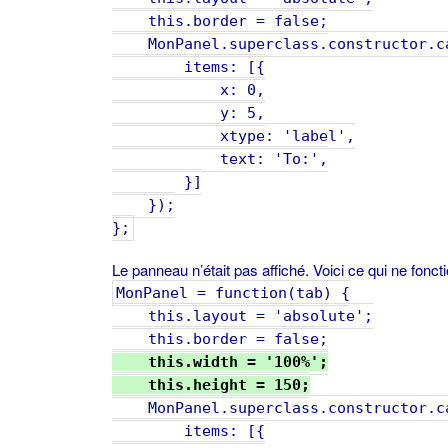
this.border = false;
MonPanel.superclass.constructor.ca
items: [{
x: 0,
y: 5,
xtype: 'label',
text: 'To:',
}]
});
};
Le panneau n’était pas affiché. Voici ce qui ne fonct
MonPanel = function(tab) {
this.layout = 'absolute';
this.border = false;
this.width = '100%';
this.height = 150;
MonPanel.superclass.constructor.ca
items: [{