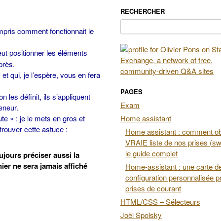
RECHERCHER
Rechercher :
mpris comment fonctionnait le
eut positionner les éléments
près.
 et qui, je l’espère, vous en fera
PAGES
n les définit, ils s’appliquent
Exam
eneur.
te » : je le mets en gros et
Home assistant
rouver cette astuce :
Home assistant : comment obt
VRAIE liste de nos prises (swi
le guide complet
oujours préciser aussi la
ier ne sera jamais affiché
Home-assistant : une carte d
configuration personnalisée p
prises de courant
HTML/CSS – Sélecteurs
Joël Spolsky