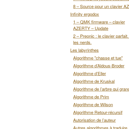
8 – Source pour un clavier 
Infinity ergodox
1 – QMK firmware – clavier
AZERTY – Update
2 – Preonic : le clavier parfait
les nerds.
Les labyrinthes
Algorithme "chasse et tue"
Algorithme d’Aldous-Broder
Algorithme d’Eller
Algorithme de Kruskal
Algorithme de l’arbre qui grand
Algorithme de Prim
Algorithme de Wilson
Algorithme Retour-récursif
Autorisation de l’auteur
Autres algorithmes à traduire