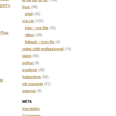
AZERTY
linux
(98)
shell
(45)
ma vie
(100)
inès – ma fille
(35)
. Pour
râleur
(39)
thibault – mon fils
(4)
notes côté professionnel
(14)
piano
(90)
python
(8)
système
(28)
traductions
(52)
it
vie courante
(51)
zeemoz
(9)
MÉTA
Inscription
Connexion