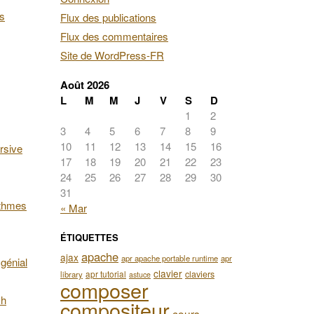
es
Flux des publications
Flux des commentaires
Site de WordPress-FR
Août 2026
L
M
M
J
V
S
D
1
2
3
4
5
6
7
8
9
10
11
12
13
14
15
16
rsive
17
18
19
20
21
22
23
24
25
26
27
28
29
30
31
ithmes
« Mar
ÉTIQUETTES
apache
ajax
apr apache portable runtime
apr
génial
clavier
apr tutorial
claviers
library
astuce
composer
ch
compositeur
cours