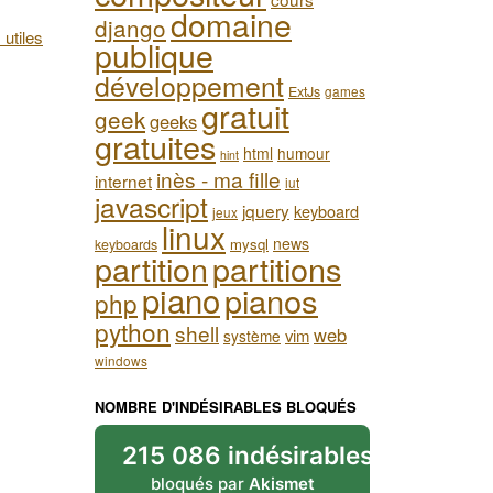
domaine
django
 utiles
publique
développement
ExtJs
games
gratuit
geek
geeks
gratuites
html
humour
hint
inès - ma fille
internet
iut
javascript
jquery
keyboard
jeux
linux
news
mysql
keyboards
partition
partitions
piano
pianos
php
python
shell
web
vim
système
windows
NOMBRE D'INDÉSIRABLES BLOQUÉS
215 086 indésirables
bloqués par
Akismet