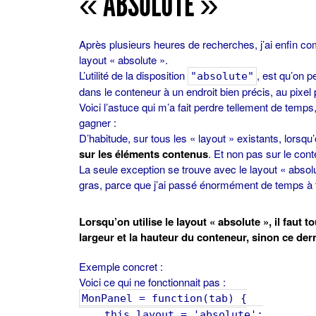
« ABSOLUTE »
Après plusieurs heures de recherches, j’ai enfin co
layout « absolute ».
L’utilité de la disposition
, est qu’on p
"absolute"
dans le conteneur à un endroit bien précis, au pixel 
Voici l’astuce qui m’a fait perdre tellement de temps,
gagner :
D’habitude, sur tous les « layout » existants, lorsqu’o
sur les éléments contenus
. Et non pas sur le cont
La seule exception se trouve avec le layout « absolu
gras, parce que j’ai passé énormément de temps à t
Lorsqu’on utilise le layout « absolute », il faut t
largeur et la hauteur du conteneur, sinon ce dern
Exemple concret :
Voici ce qui ne fonctionnait pas :
MonPanel = function(tab) {
this.layout = 'absolute';