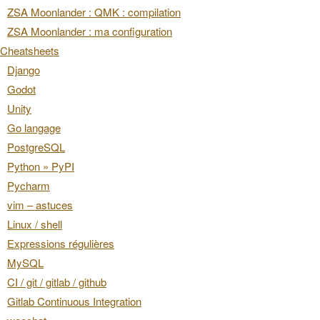
ZSA Moonlander : QMK : compilation
ZSA Moonlander : ma configuration
Cheatsheets
Django
Godot
Unity
Go langage
PostgreSQL
Python » PyPI
Pycharm
vim – astuces
Linux / shell
Expressions régulières
MySQL
CI / git / gitlab / github
Gitlab Continuous Integration