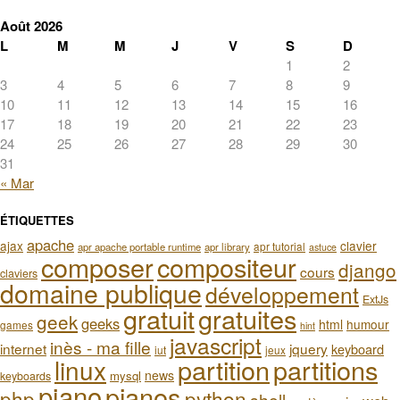
Août 2026
L
M
M
J
V
S
D
1
2
3
4
5
6
7
8
9
10
11
12
13
14
15
16
17
18
19
20
21
22
23
24
25
26
27
28
29
30
31
« Mar
ÉTIQUETTES
apache
ajax
clavier
apr tutorial
apr apache portable runtime
apr library
astuce
composer
compositeur
django
cours
claviers
domaine publique
développement
ExtJs
gratuit
gratuites
geek
geeks
html
humour
games
hint
javascript
inès - ma fille
internet
jquery
keyboard
iut
jeux
partition
partitions
linux
news
mysql
keyboards
piano
pianos
php
python
shell