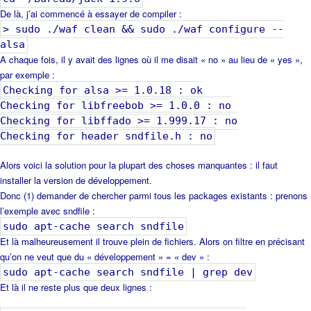
De là, j’ai commencé à essayer de compiler :
> sudo ./waf clean && sudo ./waf configure --
alsa
A chaque fois, il y avait des lignes où il me disait « no » au lieu de « yes »,
par exemple :
Checking for alsa >= 1.0.18 : ok
Checking for libfreebob >= 1.0.0 : no
Checking for libffado >= 1.999.17 : no
Checking for header sndfile.h : no
Alors voici la solution pour la plupart des choses manquantes : il faut
installer la version de développement.
Donc (1) demander de chercher parmi tous les packages existants : prenons
l’exemple avec sndfile :
sudo apt-cache search sndfile
Et là malheureusement il trouve plein de fichiers. Alors on filtre en précisant
qu’on ne veut que du « développement » = « dev » :
sudo apt-cache search sndfile | grep dev
Et là il ne reste plus que deux lignes :