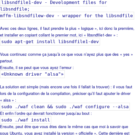
libsndfile1-dev - Development files for
libsndfile;
mffm-libsndfilew-dev - wrapper for the libsndfile
Avec ces deux lignes, il faut prendre la plus « logique », ici donc la première,
et installer en copiant collant le premier mot, ici « libsndfile1-dev » :
sudo apt-get install libsndfile1-dev
Vous continuez comme ça jusqu’à ce que vous n’ayez plus que des « yes »
partout.
Ensuite, il se peut que vous ayez l’erreur :
«Unknown driver "alsa"»
La solution est simple (mais encore une fois il fallait la trouver) : il vous faut
lors de la configuration de la compilation, préciser qu’il faut ajouter le driver
« alsa » :
sudo ./waf clean && sudo ./waf configure --alsa
Et enfin l’ordre qui devrait fonctionner jusqu’au bout :
sudo ./waf install
Ensuite, peut être que vous êtes dans le même cas que moi à savoir que
sous Ubuntu, vous avez installé la version « officielle ». Cette dernière est