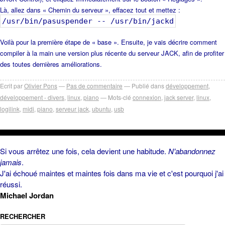
Là, allez dans « Chemin du serveur », effacez tout et mettez :
/usr/bin/pasuspender -- /usr/bin/jackd
Voilà pour la première étape de « base ». Ensuite, je vais décrire comment
compiler à la main une version plus récente du serveur JACK, afin de profiter
des toutes dernières améliorations.
Ecrit par
Olivier Pons
Pas de commentaire
Publié dans
développement
,
développement - divers
,
linux
,
piano
Mots-clé
connexion
,
jack server
,
linux
,
logilink
,
midi
,
piano
,
serveur jack
,
ubuntu
,
usb
Si vous arrêtez une fois, cela devient une habitude.
N'abandonnez
jamais
.
J'ai échoué maintes et maintes fois dans ma vie et c'est pourquoi j'ai
réussi.
Michael Jordan
RECHERCHER