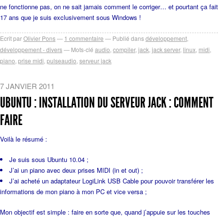
ne fonctionne pas, on ne sait jamais comment le corriger… et pourtant ça fait
17 ans que je suis exclusivement sous Windows !
Ecrit par
Olivier Pons
1
commentaire
Publié dans
développement
,
développement - divers
Mots-clé
audio
,
compiler
,
jack
,
jack server
,
linux
,
midi
,
piano
,
prise midi
,
pulseaudio
,
serveur jack
7 JANVIER 2011
UBUNTU : INSTALLATION DU SERVEUR JACK : COMMENT
FAIRE
Voilà le résumé :
Je suis sous Ubuntu 10.04 ;
J’ai un piano avec deux prises MIDI (in et out) ;
J’ai acheté un adaptateur LogiLink USB Cable pour pouvoir transférer les
informations de mon piano à mon PC et vice versa ;
Mon objectif est simple : faire en sorte que, quand j’appuie sur les touches