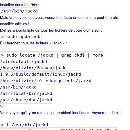
installée dans /usr/bin :
/usr/bin/jackd
Mais la nouvelle que vous venez tout juste de compiler a peut être été
installée ailleurs !
Mettez à jour la liste de tous les fichiers de votre ordinateur :
> sudo updatedb
Et cherchez tous les fichiers « jackd » :
> sudo locate /jackd | grep ckd$ | more
/etc/default/jackd
/home/olivier/Bureau/jack-
1.9.6/build/default/linux/jackd
/home/olivier/Téléchargements/jackd
/usr/bin/jackd
/usr/local/bin/jackd
/usr/share/doc/jackd
>
Vous voyez qu’il y en a deux qui semblent identiques. Voyons en détail :
> l /usr/bin/jackd