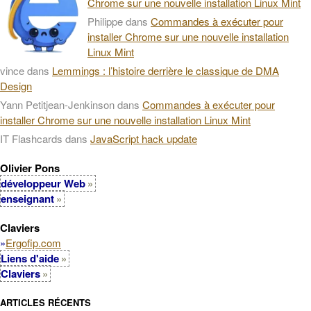
Chrome sur une nouvelle installation Linux Mint
Philippe
dans
Commandes à exécuter pour
installer Chrome sur une nouvelle installation
Linux Mint
vince
dans
Lemmings : l’histoire derrière le classique de DMA
Design
Yann Petitjean-Jenkinson
dans
Commandes à exécuter pour
installer Chrome sur une nouvelle installation Linux Mint
IT Flashcards
dans
JavaScript hack update
Olivier Pons
développeur Web
enseignant
Claviers
»
Ergofip.com
Liens d'aide
Claviers
ARTICLES RÉCENTS