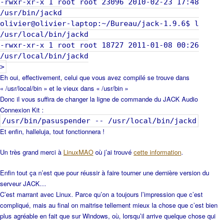
-rwxr-xr-x 1 root root 23096 2010-02-23 17:48
/usr/bin/jackd
olivier@olivier-laptop:~/Bureau/jack-1.9.6$ l
/usr/local/bin/jackd
-rwxr-xr-x 1 root root 18727 2011-01-08 00:26
/usr/local/bin/jackd
>
Eh oui, effectivement, celui que vous avez compilé se trouve dans
« /usr/local/bin » et le vieux dans « /usr/bin »
Donc il vous suffira de changer la ligne de commande du JACK Audio
Connexion Kit :
/usr/bin/pasuspender -- /usr/local/bin/jackd
Et enfin, halleluja, tout fonctionnera !
Un très grand merci à
LinuxMAO
où j’ai trouvé
cette information
.
Enfin tout ça n’est que pour réussir à faire tourner une dernière version du
serveur JACK…
C’est marrant avec Linux. Parce qu’on a toujours l’impression que c’est
compliqué, mais au final on maitrise tellement mieux la chose que c’est bien
plus agréable en fait que sur Windows, où, lorsqu’il arrive quelque chose qui