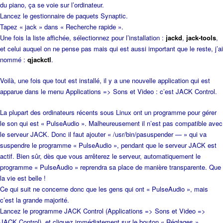
du piano, ça se voie sur l’ordinateur.
Lancez le gestionnaire de paquets Synaptic.
Tapez « jack » dans « Recherche rapide ».
Une fois la liste affichée, sélectionnez pour l’installation :
jackd
,
jack-tools
,
et celui auquel on ne pense pas mais qui est aussi important que le reste, j’ai
nommé :
qjackctl
.
Voilà, une fois que tout est installé, il y a une nouvelle application qui est
apparue dans le menu Applications => Sons et Video : c’est JACK Control.
La plupart des ordinateurs récents sous Linux ont un programme pour gérer
le son qui est « PulseAudio ». Malheureusement il n’est pas compatible avec
le serveur JACK. Donc il faut ajouter « /usr/bin/pasuspender — » qui va
suspendre le programme « PulseAudio », pendant que le serveur JACK est
actif. Bien sûr, dès que vous arrêterez le serveur, automatiquement le
programme « PulseAudio » reprendra sa place de manière transparente. Que
la vie est belle !
Ce qui suit ne concerne donc que les gens qui ont « PulseAudio », mais
c’est la grande majorité.
Lancez le programme JACK Control (Applications => Sons et Video =>
JACK Control), et cliquez immédiatement sur le bouton « Réglages ».