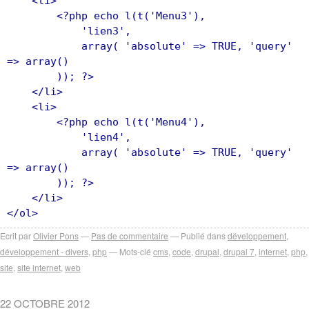
<li>
<?php echo l(t('Menu3'),
'lien3',
array( 'absolute' => TRUE, 'query'
=> array()
)); ?>
</li>
<li>
<?php echo l(t('Menu4'),
'lien4',
array( 'absolute' => TRUE, 'query'
=> array()
)); ?>
</li>
</ol>
Ecrit par
Olivier Pons
Pas de commentaire
Publié dans
développement
,
développement - divers
,
php
Mots-clé
cms
,
code
,
drupal
,
drupal 7
,
internet
,
php
,
site
,
site internet
,
web
22 OCTOBRE 2012