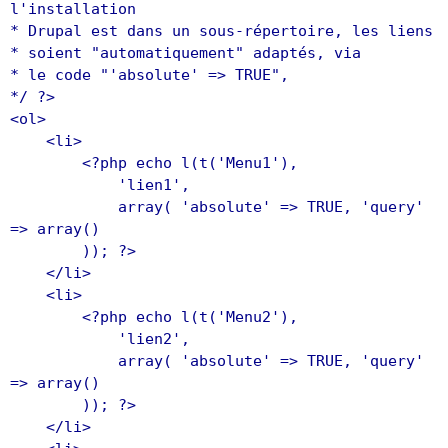
l'installation
* Drupal est dans un sous-répertoire, les liens
* soient "automatiquement" adaptés, via
* le code "'absolute' => TRUE",
*/ ?>
<ol>
<li>
<?php echo l(t('Menu1'),
'lien1',
array( 'absolute' => TRUE, 'query'
=> array()
)); ?>
</li>
<li>
<?php echo l(t('Menu2'),
'lien2',
array( 'absolute' => TRUE, 'query'
=> array()
)); ?>
</li>