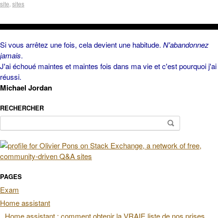
site
,
sites
Si vous arrêtez une fois, cela devient une habitude.
N'abandonnez
jamais
.
J'ai échoué maintes et maintes fois dans ma vie et c'est pourquoi j'ai
réussi.
Michael Jordan
RECHERCHER
Rechercher :
PAGES
Exam
Home assistant
Home assistant : comment obtenir la VRAIE liste de nos prises