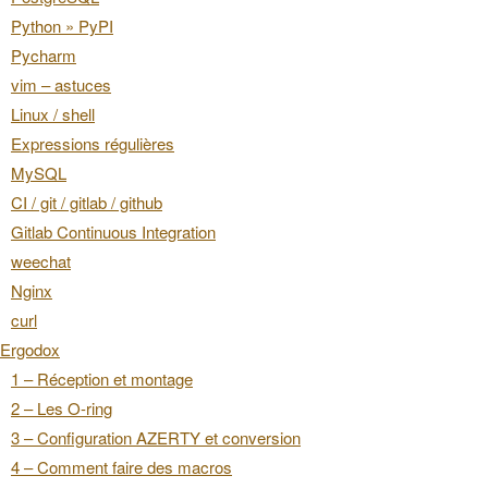
Python » PyPI
Pycharm
vim – astuces
Linux / shell
Expressions régulières
MySQL
CI / git / gitlab / github
Gitlab Continuous Integration
weechat
Nginx
curl
Ergodox
1 – Réception et montage
2 – Les O-ring
3 – Configuration AZERTY et conversion
4 – Comment faire des macros