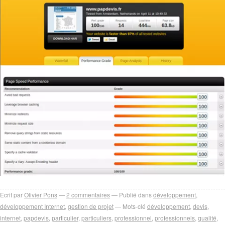
Ecrit par
Olivier Pons
2
commentaires
Publié dans
développement
,
développement Internet
,
gestion de projet
Mots-clé
développement
,
devis
,
internet
,
papdevis
,
particulier
,
particuliers
,
professionnel
,
professionnels
,
qualité
,