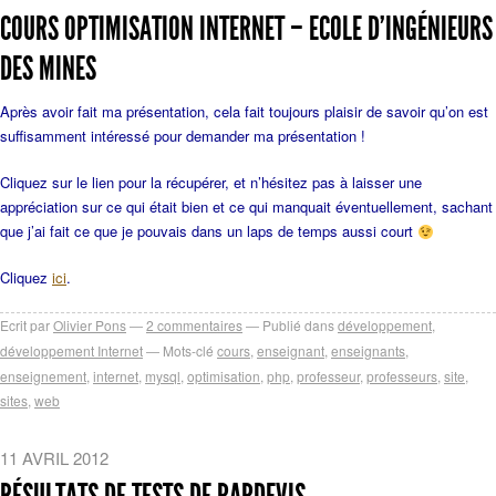
COURS OPTIMISATION INTERNET – ECOLE D’INGÉNIEURS
DES MINES
Après avoir fait ma présentation, cela fait toujours plaisir de savoir qu’on est
suffisamment intéressé pour demander ma présentation !
Cliquez sur le lien pour la récupérer, et n’hésitez pas à laisser une
appréciation sur ce qui était bien et ce qui manquait éventuellement, sachant
que j’ai fait ce que je pouvais dans un laps de temps aussi court
Cliquez
ici
.
Ecrit par
Olivier Pons
2
commentaires
Publié dans
développement
,
développement Internet
Mots-clé
cours
,
enseignant
,
enseignants
,
enseignement
,
internet
,
mysql
,
optimisation
,
php
,
professeur
,
professeurs
,
site
,
sites
,
web
11 AVRIL 2012