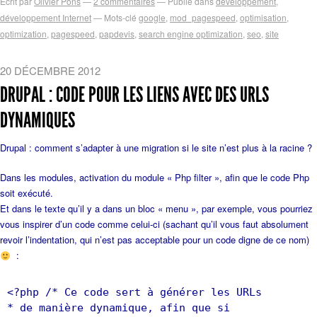
Ecrit par
Olivier Pons
2
commentaires
Publié dans
développement
,
développement Internet
Mots-clé
google
,
mod_pagespeed
,
optimisation
,
optimization
,
pagespeed
,
papdevis
,
search engine optimization
,
seo
,
site
20 DÉCEMBRE 2012
DRUPAL : CODE POUR LES LIENS AVEC DES URLS
DYNAMIQUES
Drupal : comment s’adapter à une migration si le site n’est plus à la racine ?
Dans les modules, activation du module « Php filter », afin que le code Php
soit exécuté.
Et dans le texte qu’il y a dans un bloc « menu », par exemple, vous pourriez
vous inspirer d’un code comme celui-ci (sachant qu’il vous faut absolument
revoir l’indentation, qui n’est pas acceptable pour un code digne de ce nom)
:
<?php /* Ce code sert à générer les URLs
* de manière dynamique, afin que si