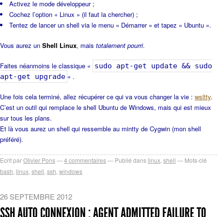
Activez le mode développeur ;
Cochez l’option « Linux » (il faut la chercher) ;
Tentez de lancer un shell via le menu « Démarrer » et tapez « Ubuntu ».
Vous aurez un
Shell Linux
, mais
totalement pourri
.
Faites néanmoins le classique «
sudo apt-get update && sudo
« .
apt-get upgrade
Une fois cela terminé, allez récupérer ce qui va vous changer la vie :
wsltty
.
C’est un outil qui remplace le shell Ubuntu de Windows, mais qui est mieux
sur tous les plans.
Et là vous aurez un shell qui ressemble au mintty de Cygwin (mon shell
préféré).
Ecrit par
Olivier Pons
4
commentaires
Publié dans
linux
,
shell
Mots-clé
bash
,
linux
,
shell
,
ssh
,
windows
26 SEPTEMBRE 2012
SSH AUTO CONNEXION : AGENT ADMITTED FAILURE TO