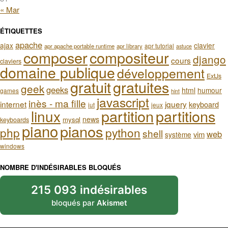
« Mar
ÉTIQUETTES
apache
ajax
clavier
apr tutorial
apr apache portable runtime
apr library
astuce
composer
compositeur
django
cours
claviers
domaine publique
développement
ExtJs
gratuit
gratuites
geek
geeks
html
humour
games
hint
javascript
inès - ma fille
internet
jquery
keyboard
iut
jeux
partition
partitions
linux
news
mysql
keyboards
piano
pianos
php
python
shell
web
vim
système
windows
NOMBRE D'INDÉSIRABLES BLOQUÉS
215 093 indésirables
bloqués par
Akismet