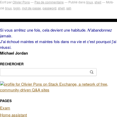
Ecrit par
Olivier Pons
Pas de commentaire
Publié dans
linux
,
shell
Mots-
clé
linux
,
login
,
mot de passe
,
password
,
shell
,
ssh
Si vous arrêtez une fois, cela devient une habitude.
N'abandonnez
jamais
.
J'ai échoué maintes et maintes fois dans ma vie et c'est pourquoi j'ai
réussi.
Michael Jordan
RECHERCHER
Rechercher :
PAGES
Exam
Home assistant