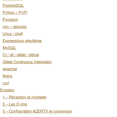
PostgreSQL
Python » PyPI
Pycharm
vim – astuces
Linux / shell
Expressions régulières
MySQL
CI / git / gitlab / github
Gitlab Continuous Integration
weechat
Nginx
curl
Ergodox
1 – Réception et montage
2 – Les O-ring
3 – Configuration AZERTY et conversion