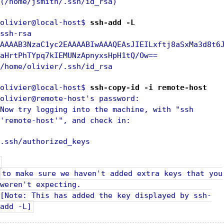
(/home/jsmith/.ssh/id_rsa)
olivier@local-host$
ssh-add -L
ssh-rsa
AAAAB3NzaC1yc2EAAAABIwAAAQEAsJIEILxftj8aSxMa3d8t6
aHrtPhTYpq7kIEMUNzApnyxsHpH1tQ/Ow==
/home/olivier/.ssh/id_rsa
olivier@local-host$
ssh-copy-id -i remote-host
olivier@remote-host's password:
Now try logging into the machine, with "ssh
'remote-host'", and check in:
.ssh/authorized_keys
to make sure we haven't added extra keys that you
weren't expecting.
[Note: This has added the key displayed by ssh-
add -L]