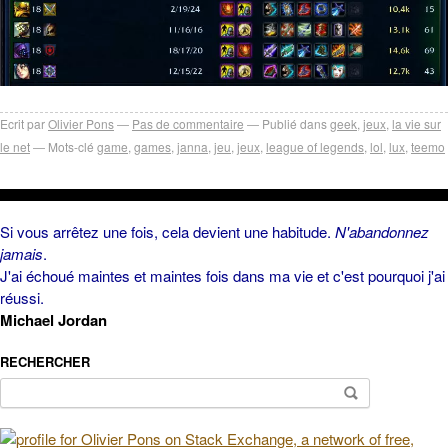
Ecrit par
Olivier Pons
Pas de commentaire
Publié dans
geek
,
jeux
,
la vie sur
le net
Mots-clé
game
,
games
,
janna
,
jeu
,
jeux
,
league of legends
,
lol
,
lux
,
teemo
Si vous arrêtez une fois, cela devient une habitude.
N'abandonnez
jamais
.
J'ai échoué maintes et maintes fois dans ma vie et c'est pourquoi j'ai
réussi.
Michael Jordan
RECHERCHER
Rechercher :