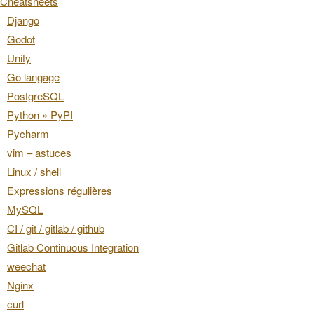
Cheatsheets
Django
Godot
Unity
Go langage
PostgreSQL
Python » PyPI
Pycharm
vim – astuces
Linux / shell
Expressions régulières
MySQL
CI / git / gitlab / github
Gitlab Continuous Integration
weechat
Nginx
curl