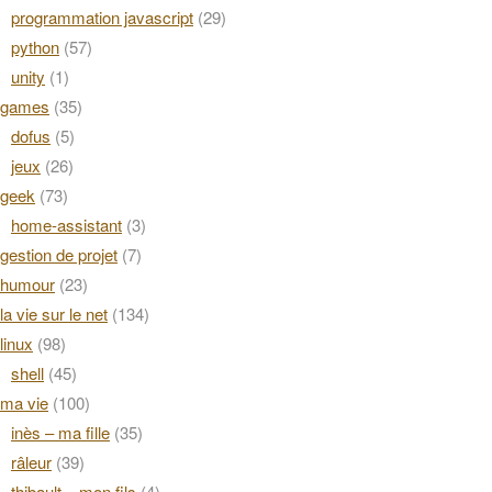
programmation javascript
(29)
python
(57)
unity
(1)
games
(35)
dofus
(5)
jeux
(26)
geek
(73)
home-assistant
(3)
gestion de projet
(7)
humour
(23)
la vie sur le net
(134)
linux
(98)
shell
(45)
ma vie
(100)
inès – ma fille
(35)
râleur
(39)
thibault – mon fils
(4)