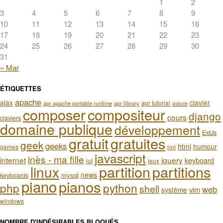
1
2
3
4
5
6
7
8
9
10
11
12
13
14
15
16
17
18
19
20
21
22
23
24
25
26
27
28
29
30
31
« Mar
ÉTIQUETTES
apache
ajax
clavier
apr tutorial
apr apache portable runtime
apr library
astuce
composer
compositeur
django
cours
claviers
domaine publique
développement
ExtJs
gratuit
gratuites
geek
geeks
html
humour
games
hint
javascript
inès - ma fille
internet
jquery
keyboard
iut
jeux
partition
partitions
linux
news
mysql
keyboards
piano
pianos
php
python
shell
web
vim
système
windows
NOMBRE D'INDÉSIRABLES BLOQUÉS