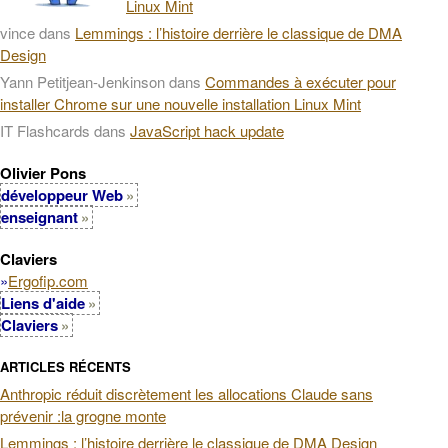
Linux Mint
vince
dans
Lemmings : l’histoire derrière le classique de DMA
Design
Yann Petitjean-Jenkinson
dans
Commandes à exécuter pour
installer Chrome sur une nouvelle installation Linux Mint
IT Flashcards
dans
JavaScript hack update
Olivier Pons
développeur Web
enseignant
Claviers
»
Ergofip.com
Liens d'aide
Claviers
ARTICLES RÉCENTS
Anthropic réduit discrètement les allocations Claude sans
prévenir :la grogne monte
Lemmings : l’histoire derrière le classique de DMA Design