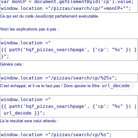
var monCP = document.getElementById('cp').value;
window.location ="/pizzas/search/cp/"+monCP+"";
Ce qui est du code JavaScript parfaitement exécutable.
Voici les explications pas à pas :
window.location ="
{{ path('hqf_pizzas_searchpage', {'cp': "%s" }) }
}";
Génère cela :
window.location ="/pizzas/search/cp/%25s";
C’est échappé, et il ne le faut pas ! Donc ajouter le filtre
:
url_decode
window.location ="
{{ path('hqf_pizzas_searchpage', {'cp': "%s" }) |
url_decode }}";
Là le résultat sera celui attendu :
window.location ="/pizzas/search/cp/%s";