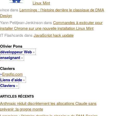
Linux Mint
vince
dans
Lemmings : l’histoire derrière le classique de DMA
Design
Yann Petitjean-Jenkinson
dans
Commandes à exécuter pour
installer Chrome sur une nouvelle installation Linux Mint
IT Flashcards
dans
JavaScript hack update
Olivier Pons
développeur Web
enseignant
Claviers
»
Ergofip.com
Liens d'aide
Claviers
ARTICLES RÉCENTS
Anthropic réduit discrètement les allocations Claude sans
prévenir :la grogne monte
Lemmings : l’histoire derrière le classique de DMA Design