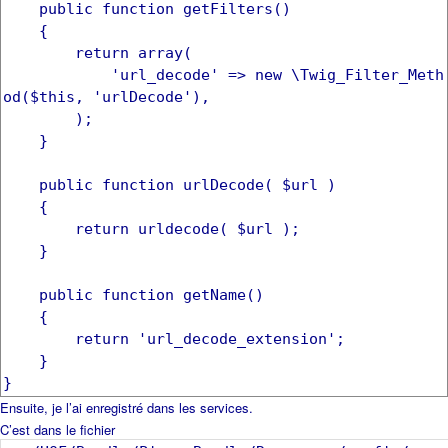
public function getFilters()
{
return array(
'url_decode' => new \Twig_Filter_Meth
od($this, 'urlDecode'),
);
}
public function urlDecode( $url )
{
return urldecode( $url );
}
public function getName()
{
return 'url_decode_extension';
}
}
Ensuite, je l’ai enregistré dans les services.
C’est dans le fichier