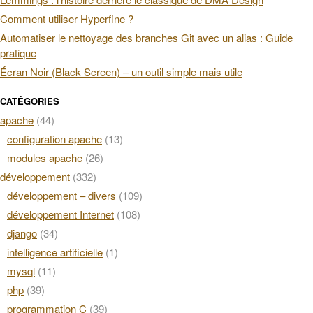
Comment utiliser Hyperfine ?
Automatiser le nettoyage des branches Git avec un alias : Guide
pratique
Écran Noir (Black Screen) – un outil simple mais utile
CATÉGORIES
apache
(44)
configuration apache
(13)
modules apache
(26)
développement
(332)
développement – divers
(109)
développement Internet
(108)
django
(34)
intelligence artificielle
(1)
mysql
(11)
php
(39)
programmation C
(39)