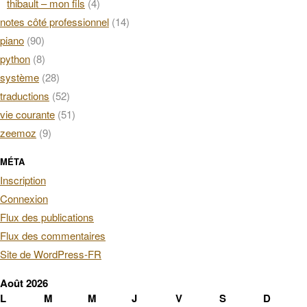
thibault – mon fils
(4)
notes côté professionnel
(14)
piano
(90)
python
(8)
système
(28)
traductions
(52)
vie courante
(51)
zeemoz
(9)
MÉTA
Inscription
Connexion
Flux des publications
Flux des commentaires
Site de WordPress-FR
Août 2026
L
M
M
J
V
S
D