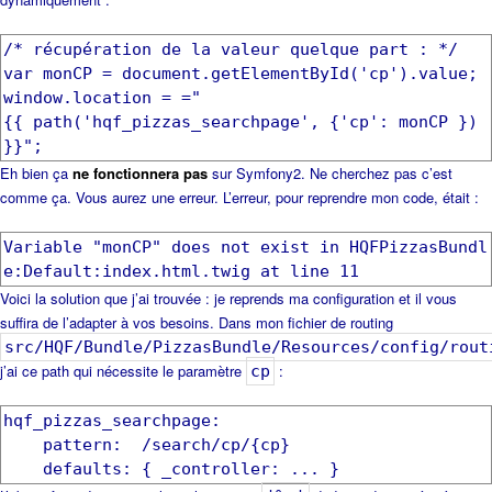
/* récupération de la valeur quelque part : */
var monCP = document.getElementById('cp').value;
window.location = ="
{{ path('hqf_pizzas_searchpage', {'cp': monCP })
Eh bien ça
ne fonctionnera pas
sur Symfony2. Ne cherchez pas c’est
comme ça. Vous aurez une erreur. L’erreur, pour reprendre mon code, était :
Variable "monCP" does not exist in HQFPizzasBundl
Voici la solution que j’ai trouvée : je reprends ma configuration et il vous
suffira de l’adapter à vos besoins. Dans mon fichier de routing
src/HQF/Bundle/PizzasBundle/Resources/config/rout
j’ai ce path qui nécessite le paramètre
:
cp
hqf_pizzas_searchpage:
pattern: /search/cp/{cp}