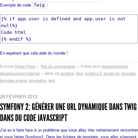
Exemple de code
:
Twig
{% if app.user is defined and app.user is not
null%}
Code html
{% endif %}
En espérant que cela aide du monde !
Ecrit par
Olivier Pons
Pas de commentaire
Publié dans
développement
,
développement Internet
Mots-clé
doctrine
,
html
,
symfony 2
,
symfony2
,
template
,
template engine
,
templating
,
twig
28 FÉVRIER 2013
SYMFONY 2: GÉNÉRER UNE URL DYNAMIQUE DANS TWIG
DANS DU CODE JAVASCRIPT
J’ai eu à faire face à un problème que vous allez très certainement rencontrer
si vous faites Symfony2. Dans les fichiers de template, vous allez sûrement