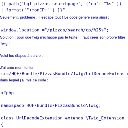
{{ path('hqf_pizzas_searchpage', {'cp': "%s" })
| format('"+monCP+"') }}"
Seulement, problème : il escape tout ! Le code généré sera ainsi :
window.location ="/pizzas/search/cp/%25s";
Solution : pour que twig n’échappe pas le texte, il faut créer son propre filtre
Twig !
Voici les étapes à suivre :
J’ai crée mon fichier
src/HQF/Bundle/PizzasBundle/Twig/UrlDecodeExtensi
dans lequel j’ai mis ce code :
<?php
namespace HQF\Bundle\PizzasBundle\Twig;
class UrlDecodeExtension extends \Twig_Extension
{