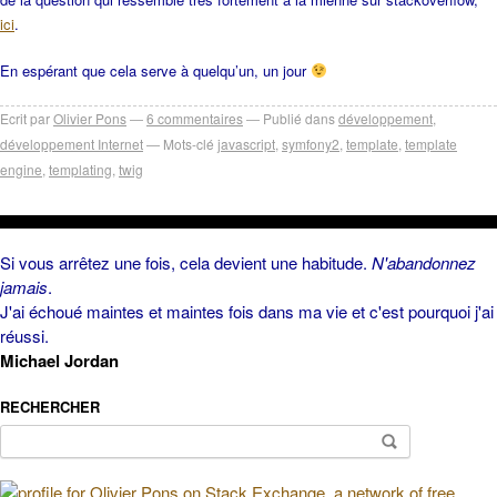
ici
.
En espérant que cela serve à quelqu’un, un jour
Ecrit par
Olivier Pons
6
commentaires
Publié dans
développement
,
développement Internet
Mots-clé
javascript
,
symfony2
,
template
,
template
engine
,
templating
,
twig
Si vous arrêtez une fois, cela devient une habitude.
N'abandonnez
jamais
.
J'ai échoué maintes et maintes fois dans ma vie et c'est pourquoi j'ai
réussi.
Michael Jordan
RECHERCHER
Rechercher :