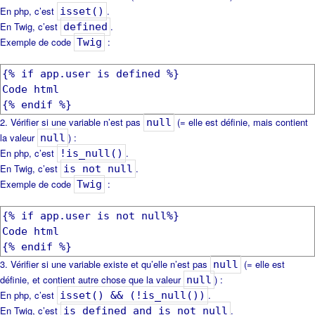
En php, c’est
.
isset()
En Twig, c’est
.
defined
Exemple de code
:
Twig
{% if app.user is defined %}
Code html
{% endif %}
Vérifier si une variable n’est pas
(= elle est définie, mais contient
null
la valeur
) :
null
En php, c’est
.
!is_null()
En Twig, c’est
.
is not null
Exemple de code
:
Twig
{% if app.user is not null%}
Code html
{% endif %}
Vérifier si une variable existe et qu’elle n’est pas
(= elle est
null
définie, et contient autre chose que la valeur
) :
null
En php, c’est
.
isset() && (!is_null())
En Twig, c’est
.
is defined and is not null