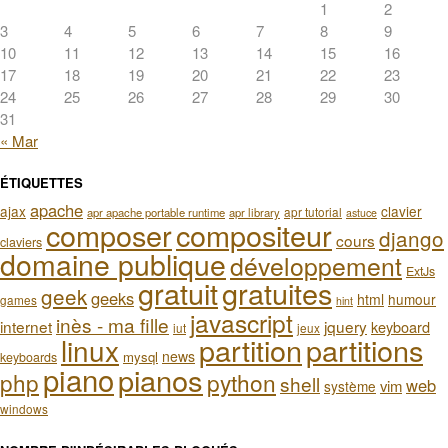
1
2
3
4
5
6
7
8
9
10
11
12
13
14
15
16
17
18
19
20
21
22
23
24
25
26
27
28
29
30
31
« Mar
ÉTIQUETTES
apache
ajax
clavier
apr tutorial
apr apache portable runtime
apr library
astuce
composer
compositeur
django
cours
claviers
domaine publique
développement
ExtJs
gratuit
gratuites
geek
geeks
html
humour
games
hint
javascript
inès - ma fille
internet
jquery
keyboard
iut
jeux
partition
partitions
linux
news
mysql
keyboards
piano
pianos
php
python
shell
web
vim
système
windows