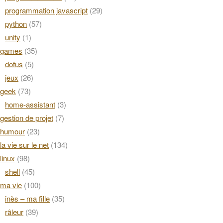
programmation javascript
(29)
python
(57)
unity
(1)
games
(35)
dofus
(5)
jeux
(26)
geek
(73)
home-assistant
(3)
gestion de projet
(7)
humour
(23)
la vie sur le net
(134)
linux
(98)
shell
(45)
ma vie
(100)
inès – ma fille
(35)
râleur
(39)