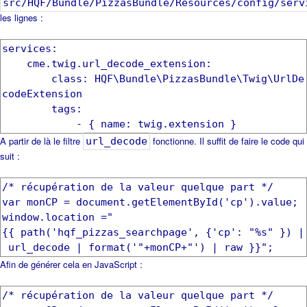
src/HQF/Bundle/PizzasBundle/Resources/config/serv
les lignes :
services:
cme.twig.url_decode_extension:
class: HQF\Bundle\PizzasBundle\Twig\UrlDe
codeExtension
tags:
- { name: twig.extension }
A partir de là le filtre
fonctionne. Il suffit de faire le code qui
url_decode
suit :
/* récupération de la valeur quelque part */
var monCP = document.getElementById('cp').value;
window.location ="
{{ path('hqf_pizzas_searchpage', {'cp': "%s" }) |
url_decode | format('"+monCP+"') | raw }}";
Afin de générer cela en JavaScript :
/* récupération de la valeur quelque part */