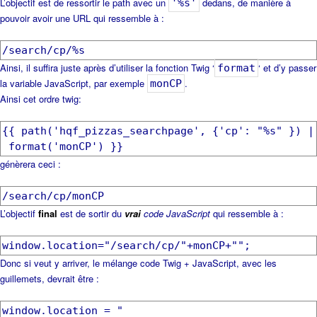
L’objectif est de ressortir le path avec un
dedans, de manière à
'%s'
pouvoir avoir une URL qui ressemble à :
/search/cp/%s
Ainsi, il suffira juste après d’utiliser la fonction Twig ‘
‘ et d’y passer
format
la variable JavaScript, par exemple
.
monCP
Ainsi cet ordre twig:
{{ path('hqf_pizzas_searchpage', {'cp': "%s" }) |
génèrera ceci :
/search/cp/monCP
L’objectif
final
est de sortir du
vrai
code JavaScript
qui ressemble à :
window.location="/search/cp/"+monCP+"";
Donc si veut y arriver, le mélange code Twig + JavaScript, avec les
guillemets, devrait être :
window.location = "