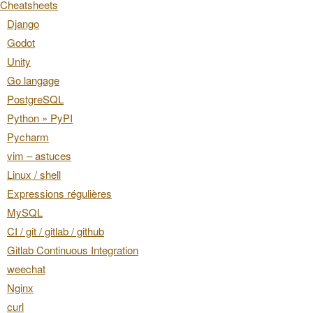
Cheatsheets
Django
Godot
Unity
Go langage
PostgreSQL
Python » PyPI
Pycharm
vim – astuces
Linux / shell
Expressions régulières
MySQL
CI / git / gitlab / github
Gitlab Continuous Integration
weechat
Nginx
curl