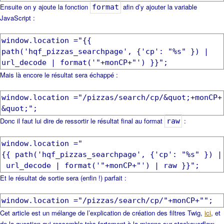
Ensuite on y ajoute la fonction
afin d’y ajouter la variable
format
JavaScript :
window.location ="{{
path('hqf_pizzas_searchpage', {'cp': "%s" }) |
url_decode | format('"+monCP+"') }}";
Mais là encore le résultat sera échappé :
window.location ="/pizzas/search/cp/&quot;+monCP+
&quot;";
Donc il faut lui dire de ressortir le résultat final au format
:
raw
window.location ="
{{ path('hqf_pizzas_searchpage', {'cp': "%s" }) |
url_decode | format('"+monCP+"') | raw }}";
Et le résultat de sortie sera (enfin !) parfait :
window.location ="/pizzas/search/cp/"+monCP+"";
Cet article est un mélange de l’explication de création des filtres Twig,
ici
, et
de la question qui ressemble très fortement à la mienne sur stackoverflow,