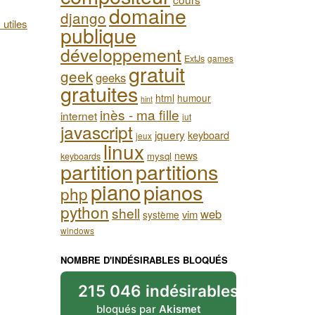
domaine
django
 utiles
publique
développement
ExtJs
games
gratuit
geek
geeks
gratuites
html
humour
hint
inès - ma fille
internet
iut
javascript
jquery
keyboard
jeux
linux
news
mysql
keyboards
partition
partitions
piano
pianos
php
python
shell
web
vim
système
windows
NOMBRE D'INDÉSIRABLES BLOQUÉS
215 046 indésirables
bloqués par
Akismet