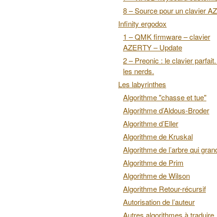
8 – Source pour un clavier 
Infinity ergodox
1 – QMK firmware – clavier
AZERTY – Update
2 – Preonic : le clavier parfait
les nerds.
Les labyrinthes
Algorithme "chasse et tue"
Algorithme d’Aldous-Broder
Algorithme d’Eller
Algorithme de Kruskal
Algorithme de l’arbre qui grand
Algorithme de Prim
Algorithme de Wilson
Algorithme Retour-récursif
Autorisation de l’auteur
Autres algorithmes à traduire