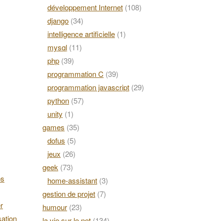
développement Internet
(108)
django
(34)
intelligence artificielle
(1)
mysql
(11)
php
(39)
programmation C
(39)
programmation javascript
(29)
python
(57)
unity
(1)
games
(35)
dofus
(5)
jeux
(26)
geek
(73)
os
home-assistant
(3)
gestion de projet
(7)
r
humour
(23)
ation
la vie sur le net
(134)