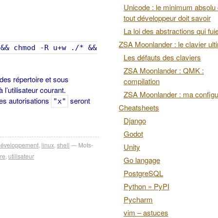
Unicode : le minimum absolu
tout développeur doit savoir
La loi des abstractions qui fui
ZSA Moonlander : le clavier ult
 && chmod -R u+w ./* &&
Les défauts des claviers
ZSA Moonlander : QMK :
 des répertoire et sous
compilation
 l’utilisateur courant.
ZSA Moonlander : ma configu
 les autorisations
seront
"x"
Cheatsheets
Django
Godot
développement
,
linux
,
shell
Mots-
Unity
re
,
utilisateur
Go langage
PostgreSQL
Python » PyPI
Pycharm
vim – astuces