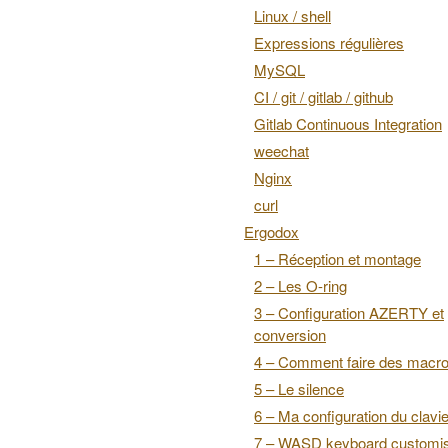
Linux / shell
Expressions régulières
MySQL
CI / git / gitlab / github
Gitlab Continuous Integration
weechat
Nginx
curl
Ergodox
1 – Réception et montage
2 – Les O-ring
3 – Configuration AZERTY et
conversion
4 – Comment faire des macr
5 – Le silence
6 – Ma configuration du clavie
7 – WASD keyboard customis