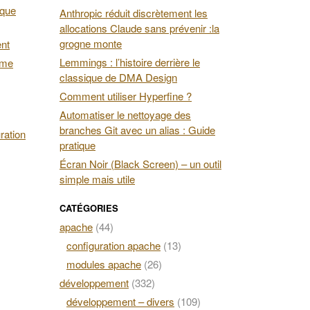
 que
Anthropic réduit discrètement les
allocations Claude sans prévenir :la
grogne monte
ent
Lemmings : l’histoire derrière le
ime
classique de DMA Design
Comment utiliser Hyperfine ?
Automatiser le nettoyage des
branches Git avec un alias : Guide
ration
pratique
Écran Noir (Black Screen) – un outil
simple mais utile
CATÉGORIES
apache
(44)
configuration apache
(13)
modules apache
(26)
développement
(332)
développement – divers
(109)