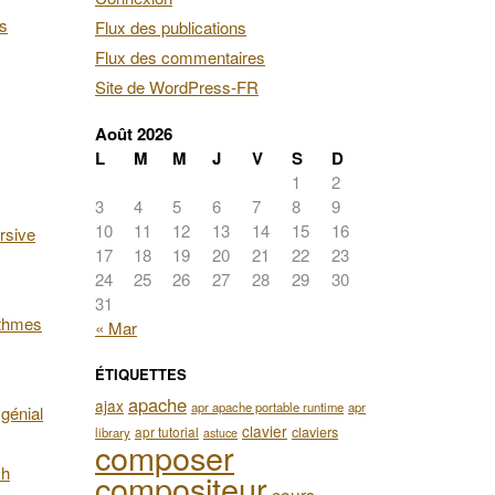
es
Flux des publications
Flux des commentaires
Site de WordPress-FR
Août 2026
L
M
M
J
V
S
D
1
2
3
4
5
6
7
8
9
10
11
12
13
14
15
16
rsive
17
18
19
20
21
22
23
24
25
26
27
28
29
30
31
ithmes
« Mar
ÉTIQUETTES
apache
ajax
apr apache portable runtime
apr
génial
clavier
apr tutorial
claviers
library
astuce
composer
ch
compositeur
cours