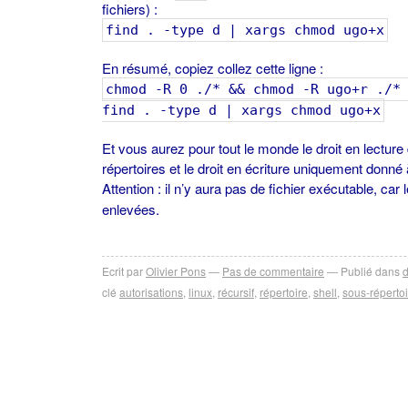
fichiers) :
find . -type d | xargs chmod ugo+x
En résumé, copiez collez cette ligne :
chmod -R 0 ./* && chmod -R ugo+r ./*
find . -type d | xargs chmod ugo+x
Et vous aurez pour tout le monde le droit en lecture
répertoires et le droit en écriture uniquement donné à
Attention : il n’y aura pas de fichier exécutable, car
enlevées.
Ecrit par
Olivier Pons
Pas de commentaire
Publié dans
clé
autorisations
,
linux
,
récursif
,
répertoire
,
shell
,
sous-répertoi