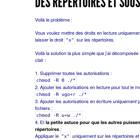
DES RÉPERTOIRES ET SOU
Voilà le problème :
Vous voulez mettre des droits en lecture
uniquemen
laisser le droit
sur les répertoires.
"x"
Voilà la solution la plus simple que j’ai décomposée
clair :
Supprimer toutes les autorisations :
chmod -R 0 ./*
Ajouter les autorisations en lecture pour tout le m
chmod -R ugo+r ./*
Ajouter les autorisations en écriture
uniquement
p
fichiers :
chmod -R u+w ./*
Et
la petite astuce pour que les autres puissent
répertoires
:
Appliquer le
uniquement sur les répertoires et 
"x"