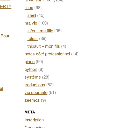
AZERTY
linux
(98)
shell
(45)
ma vie
(100)
inès – ma fille
(35)
. Pour
râleur
(39)
thibault – mon fils
(4)
notes côté professionnel
(14)
piano
(90)
python
(8)
système
(28)
traductions
(52)
it
vie courante
(51)
zeemoz
(9)
MÉTA
Inscription
Connexion