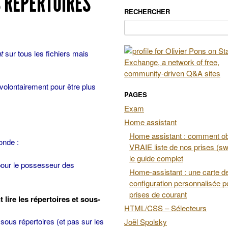
S RÉPERTOIRES
RECHERCHER
Rechercher :
t
sur tous les fichiers mais
 volontairement pour être plus
PAGES
Exam
Home assistant
Home assistant : comment obt
onde :
VRAIE liste de nos prises (swi
le guide complet
our le possesseur des
Home-assistant : une carte d
configuration personnalisée p
prises de courant
 lire les répertoires et sous-
HTML/CSS – Sélecteurs
sous répertoires (et pas sur les
Joël Spolsky