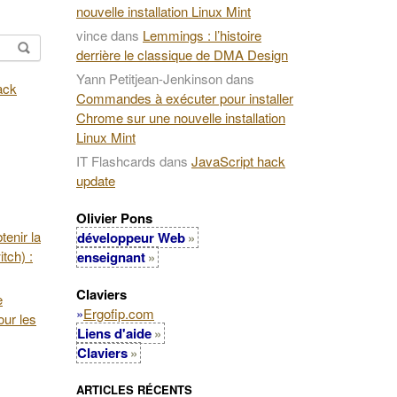
nouvelle installation Linux Mint
vince
dans
Lemmings : l’histoire
derrière le classique de DMA Design
Yann Petitjean-Jenkinson
dans
Commandes à exécuter pour installer
Chrome sur une nouvelle installation
Linux Mint
IT Flashcards
dans
JavaScript hack
update
Olivier Pons
enir la
développeur Web
tch) :
enseignant
Claviers
e
»
Ergofip.com
our les
Liens d'aide
Claviers
ARTICLES RÉCENTS