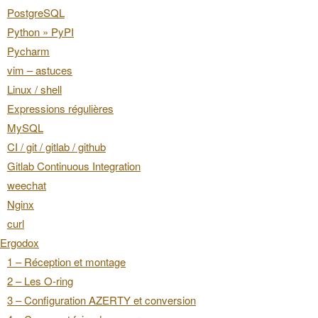
PostgreSQL
Python » PyPI
Pycharm
vim – astuces
Linux / shell
Expressions régulières
MySQL
CI / git / gitlab / github
Gitlab Continuous Integration
weechat
Nginx
curl
Ergodox
1 – Réception et montage
2 – Les O-ring
3 – Configuration AZERTY et conversion