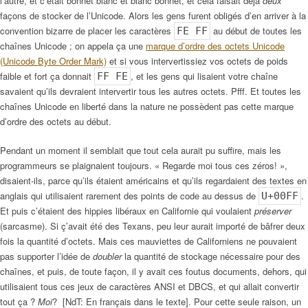
l’autre, et c’était bonnet blanc et blanc bonnet, et cela faisait déjà
deux
façons de stocker de l’Unicode. Alors les gens furent obligés d’en arriver à la
convention bizarre de placer les caractères
au début de toutes les
FE FF
chaînes Unicode ; on appela ça une
marque d’ordre des octets Unicode
(Unicode Byte Order Mark)
et si vous intervertissiez vos octets de poids
faible et fort ça donnait
, et les gens qui lisaient votre chaîne
FF FE
savaient qu’ils devraient intervertir tous les autres octets. Pfff. Et toutes les
chaînes Unicode en liberté dans la nature ne possèdent pas cette marque
d’ordre des octets au début.
Pendant un moment il semblait que tout cela aurait pu suffire, mais les
programmeurs se plaignaient toujours. « Regarde moi tous ces zéros! »,
disaient-ils, parce qu’ils étaient américains et qu’ils regardaient des textes en
anglais qui utilisaient rarement des points de code au dessus de
.
U+00FF
Et puis c’étaient des hippies libéraux en Californie qui voulaient
préserver
(sarcasme). Si ç’avait été des Texans, peu leur aurait importé de bâfrer deux
fois la quantité d’octets. Mais ces mauviettes de Californiens ne pouvaient
pas supporter l’idée de
doubler
la quantité de stockage nécessaire pour des
chaînes, et puis, de toute façon, il y avait ces foutus documents, dehors, qui
utilisaient tous ces jeux de caractères ANSI et DBCS, et qui allait convertir
tout ça ?
Moi
? [NdT: En français dans le texte]. Pour cette seule raison, un