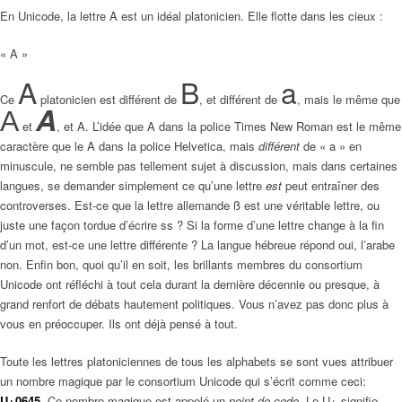
En Unicode, la lettre A est un idéal platonicien. Elle flotte dans les cieux :
« A »
A
B
a
Ce
platonicien est différent de
, et différent de
, mais le même que
A
A
et
, et A. L’idée que A dans la police Times New Roman est le même
caractère que le A dans la police Helvetica, mais
différent
de « a » en
minuscule, ne semble pas tellement sujet à discussion, mais dans certaines
langues, se demander simplement ce qu’une lettre
est
peut entraîner des
controverses. Est-ce que la lettre allemande ß est une véritable lettre, ou
juste une façon tordue d’écrire ss ? Si la forme d’une lettre change à la fin
d’un mot, est-ce une lettre différente ? La langue hébreue répond oui, l’arabe
non. Enfin bon, quoi qu’il en soit, les brillants membres du consortium
Unicode ont réfléchi à tout cela durant la dernière décennie ou presque, à
grand renfort de débats hautement politiques. Vous n’avez pas donc plus à
vous en préoccuper. Ils ont déjà pensé à tout.
Toute les lettres platoniciennes de tous les alphabets se sont vues attribuer
un nombre magique par le consortium Unicode qui s’écrit comme ceci:
U+0645
. Ce nombre magique est appelé un
point de code
. Le U+ signifie