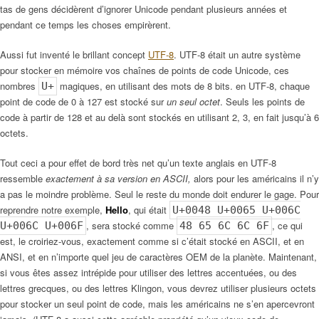
tas de gens décidèrent d’ignorer Unicode pendant plusieurs années et
pendant ce temps les choses empirèrent.
Aussi fut inventé le brillant concept
UTF-8
. UTF-8 était un autre système
pour stocker en mémoire vos chaînes de points de code Unicode, ces
nombres
magiques, en utilisant des mots de 8 bits. en UTF-8, chaque
U+
point de code de 0 à 127 est stocké sur
un seul octet
. Seuls les points de
code à partir de 128 et au delà sont stockés en utilisant 2, 3, en fait jusqu’à 6
octets.
Tout ceci a pour effet de bord très net qu’un texte anglais en UTF-8
ressemble
exactement à sa version en ASCII,
alors pour les américains il n’y
a pas le moindre problème. Seul le reste du monde doit endurer le gage. Pour
reprendre notre exemple,
Hello
, qui était
U+0048 U+0065 U+006C
, sera stocké comme
, ce qui
U+006C U+006F
48 65 6C 6C 6F
est, le croiriez-vous, exactement comme si c’était stocké en ASCII, et en
ANSI, et en n’importe quel jeu de caractères OEM de la planète. Maintenant,
si vous êtes assez intrépide pour utiliser des lettres accentuées, ou des
lettres grecques, ou des lettres Klingon, vous devrez utiliser plusieurs octets
pour stocker un seul point de code, mais les américains ne s’en apercevront