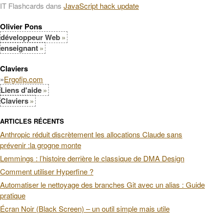
IT Flashcards
dans
JavaScript hack update
Olivier Pons
développeur Web
enseignant
Claviers
»
Ergofip.com
Liens d'aide
Claviers
ARTICLES RÉCENTS
Anthropic réduit discrètement les allocations Claude sans
prévenir :la grogne monte
Lemmings : l’histoire derrière le classique de DMA Design
Comment utiliser Hyperfine ?
Automatiser le nettoyage des branches Git avec un alias : Guide
pratique
Écran Noir (Black Screen) – un outil simple mais utile