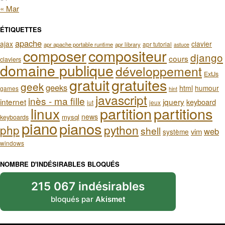
« Mar
ÉTIQUETTES
apache
ajax
clavier
apr tutorial
apr apache portable runtime
apr library
astuce
composer
compositeur
django
cours
claviers
domaine publique
développement
ExtJs
gratuit
gratuites
geek
geeks
html
humour
games
hint
javascript
inès - ma fille
internet
jquery
keyboard
iut
jeux
partition
partitions
linux
news
mysql
keyboards
piano
pianos
php
python
shell
web
vim
système
windows
NOMBRE D'INDÉSIRABLES BLOQUÉS
215 067 indésirables
bloqués par
Akismet