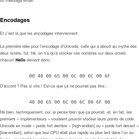
un message email.
Encodages
Et c’est là que les
encodages
interviennent.
La première idée pour l’encodage d’Unicode, celle qui a abouti au mythe des
deux octets, fut: Hé, on n’a qu’à stocker ces nombres sur deux octets
chacun!
Hello
devient donc:
00 48 00 65 00 6C 00 6C 00 6F
D’accord ? Pas si vite ! Est-ce que ça ne pourrait pas être :
48 00 65 00 6C 00 6C 00 6F 00
Hé bien, techniquement, oui, je pense bien que ça pourrait, et, en fait, les
premiers « implémenteurs » voulaient pouvoir stocker leurs points de code
Unicode en mode « poids fort derrière » [high-endian] ou « poids fort devant »
[low-endian], selon que leur CPU était plus rapide ou plus lent dans l’un ou