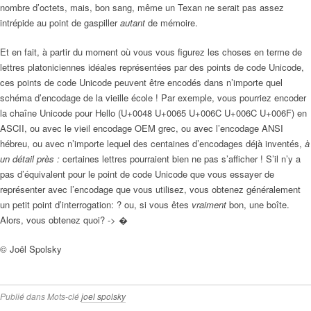
nombre d’octets, mais, bon sang, même un Texan ne serait pas assez
intrépide au point de gaspiller
autant
de mémoire.
Et en fait, à partir du moment où vous vous figurez les choses en terme de
lettres platoniciennes idéales représentées par des points de code Unicode,
ces points de code Unicode peuvent être encodés dans n’importe quel
schéma d’encodage de la vieille école ! Par exemple, vous pourriez encoder
la chaîne Unicode pour Hello (U+0048 U+0065 U+006C U+006C U+006F) en
ASCII, ou avec le vieil encodage OEM grec, ou avec l’encodage ANSI
hébreu, ou avec n’importe lequel des centaines d’encodages déjà inventés,
à
un détail près :
certaines lettres pourraient bien ne pas s’afficher ! S’il n’y a
pas d’équivalent pour le point de code Unicode que vous essayer de
représenter avec l’encodage que vous utilisez, vous obtenez généralement
un petit point d’interrogation: ? ou, si vous êtes
vraiment
bon, une boîte.
Alors, vous obtenez quoi? -> �
© Joël Spolsky
Publié dans
Mots-clé
joel spolsky