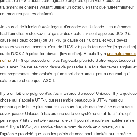
jamais. (UTF-8 a aussi cette agréable propriété qu’un vieux code de
traitement de chaînes voulant utiliser un octet 0 en tant que null-terminateur
ne tronquera pas les chaînes).
Je vous ai déjà indiqué
trois
façons d’encoder de l’Unicode. Les méthodes
traditionnelles « stockez-moi-ça-sur-deux-octets » sont appelées UCS-2 (à
cause des deux octets) ou UTF-16 (à cause des 16 bits), et vous devez
toujours vous demander si c’est de l’UCS-2 à poids fort derrière [high-endian]
ou de l’UCS-2 à poids fort devant [low-endian]. Et puis il y a
une autre norme
norme
UTF-8 qui possède en plus l’agréable propriété d’être respectueuse si
vous avez l’heureuse coïncidence de posséder à la fois des textes anglais et
des programmes lobotomisés qui ne sont absolument pas au courant qu’il
existe autre chose que l’ASCII.
Il y a en fait une poignée d’autres manières d’encoder Unicode. Il y a quelque
chose qui s’appelle UTF-7, qui ressemble beaucoup à UTF-8 mais qui
garantit que le bit le plus haut est toujours à 0, de manière à ce que si vous
devez passer Unicode à travers une sorte de système email totalitaire qui
pense que 7 bits c’est
bien assez, merci,
il pourrait encore se faufiler sain et
sauf. Il y a UCS-4, qui stocke chaque point de code en 4 octets, qui a
l’agréable propriété que tous les points de code sont stockés sur le même