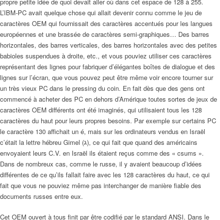
propre petite idée de quoi devait aller où dans cet espace de 128 à 255.
L’IBM-PC avait quelque chose qui allait devenir connu comme le jeu de
caractères OEM qui fournissait des caractères accentués pour les langues
européennes et une brassée de caractères semi-graphiques… Des barres
horizontales, des barres verticales, des barres horizontales avec des petites
babioles suspendues à droite, etc., et vous pouviez utiliser ces caractères
représentant des lignes pour fabriquer d’élégantes boîtes de dialogue et des
lignes sur l’écran, que vous pouvez peut être même voir encore tourner sur
un très vieux PC dans le pressing du coin. En fait dès que des gens ont
commencé à acheter des PC en dehors d’Amérique toutes sortes de jeux de
caractères OEM différents ont été imaginés, qui utilisaient tous les 128
caractères du haut pour leurs propres besoins. Par exemple sur certains PC
le caractère 130 affichait un é, mais sur les ordinateurs vendus en Israël
c’était la lettre hébreu Gimel (ג), ce qui fait que quand des américains
envoyaient leurs C.V. en Israël ils étaient reçus comme des « csums ».
Dans de nombreux cas, comme le russe, il y avaient beaucoup d’idées
différentes de ce qu’ils fallait faire avec les 128 caractères du haut, ce qui
fait que vous ne pouviez même pas interchanger de manière fiable des
documents russes entre eux.
Cet OEM ouvert à tous finit par être codifié par le standard ANSI. Dans le