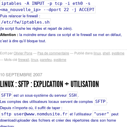
iptables -A INPUT -p tcp -i eth0 -s
<ma_nouvelle_ip> --dport 22 -j ACCEPT
Puis relancer le firewall :
/etc/fw/iptables.sh
(le script flushe les règles et repart de zéro).
Attention :
la moindre erreur dans ce script et le firewall se met en défaut,
c’est à dire qu’il bloque tout.
Ecrit par
Olivier Pons
Pas de commentaire
Publié dans
linux
,
shell
,
système
Mots-clé
firewall
,
linux
,
parefeu
,
système
10 SEPTEMBRE 2007
LINUX : SFTP : EXPLICATION + UTILISATION
est un sous-système du serveur
.
SFTP
SSH
Les comptes des utilisateurs locaux servent de comptes
.
SFTP
Depuis n’importe où, il suffit de taper :
et l’utilisateur
peut
sftp user@www.nomdusite.fr
"user"
download/uploader des fichiers et créer des répertoires dans son home
directory.