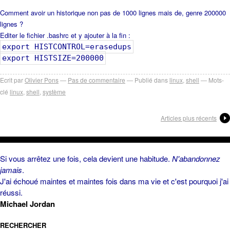
Comment avoir un historique non pas de 1000 lignes mais de, genre 200000
lignes ?
Editer le fichier
.bashrc
et y ajouter à la fin :
export HISTCONTROL=erasedups
export HISTSIZE=200000
Ecrit par
Olivier Pons
Pas de commentaire
Publié dans
linux
,
shell
Mots-
clé
linux
,
shell
,
système
Articles plus récents
Si vous arrêtez une fois, cela devient une habitude.
N'abandonnez
jamais
.
J'ai échoué maintes et maintes fois dans ma vie et c'est pourquoi j'ai
réussi.
Michael Jordan
RECHERCHER