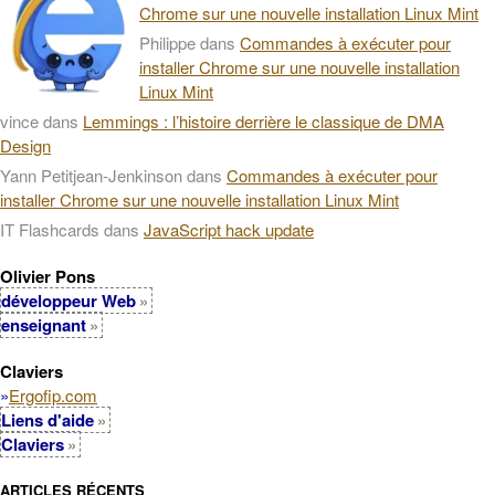
Chrome sur une nouvelle installation Linux Mint
Philippe
dans
Commandes à exécuter pour
installer Chrome sur une nouvelle installation
Linux Mint
vince
dans
Lemmings : l’histoire derrière le classique de DMA
Design
Yann Petitjean-Jenkinson
dans
Commandes à exécuter pour
installer Chrome sur une nouvelle installation Linux Mint
IT Flashcards
dans
JavaScript hack update
Olivier Pons
développeur Web
enseignant
Claviers
»
Ergofip.com
Liens d'aide
Claviers
ARTICLES RÉCENTS