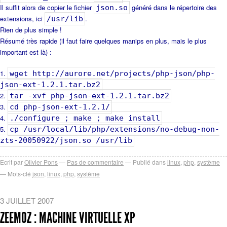
Il suffit alors de copier le fichier
généré dans le répertoire des
json.so
extensions, ici
.
/usr/lib
Rien de plus simple !
Résumé très rapide (il faut faire quelques manips en plus, mais le plus
important est là) :
wget http://aurore.net/projects/php-json/php-
json-ext-1.2.1.tar.bz2
tar -xvf php-json-ext-1.2.1.tar.bz2
cd php-json-ext-1.2.1/
./configure ; make ; make install
cp /usr/local/lib/php/extensions/no-debug-non-
zts-20050922/json.so /usr/lib
Ecrit par
Olivier Pons
Pas de commentaire
Publié dans
linux
,
php
,
système
Mots-clé
json
,
linux
,
php
,
système
3 JUILLET 2007
ZEEMOZ : MACHINE VIRTUELLE XP