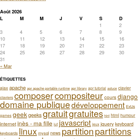
Août 2026
L
M
M
J
V
S
D
1
2
3
4
5
6
7
8
9
10
11
12
13
14
15
16
17
18
19
20
21
22
23
24
25
26
27
28
29
30
31
« Mar
ÉTIQUETTES
apache
ajax
clavier
apr tutorial
apr apache portable runtime
apr library
astuce
composer
compositeur
django
cours
claviers
domaine publique
développement
ExtJs
gratuit
gratuites
geek
geeks
html
humour
games
hint
javascript
inès - ma fille
internet
jquery
keyboard
iut
jeux
partition
partitions
linux
news
mysql
keyboards