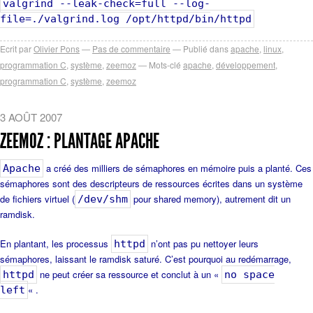
valgrind --leak-check=full --log-
file=./valgrind.log /opt/httpd/bin/httpd
Ecrit par
Olivier Pons
Pas de commentaire
Publié dans
apache
,
linux
,
programmation C
,
système
,
zeemoz
Mots-clé
apache
,
développement
,
programmation C
,
système
,
zeemoz
3 AOÛT 2007
ZEEMOZ : PLANTAGE APACHE
a créé des milliers de sémaphores en mémoire puis a planté. Ces
Apache
sémaphores sont des descripteurs de ressources écrites dans un système
de fichiers virtuel (
pour shared memory), autrement dit un
/dev/shm
ramdisk.
En plantant, les processus
n’ont pas pu nettoyer leurs
httpd
sémaphores, laissant le ramdisk saturé. C’est pourquoi au redémarrage,
ne peut créer sa ressource et conclut à un «
httpd
no space
« .
left