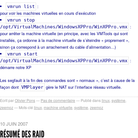
:
vmrun list
pour voir les machines virtuelles en cours d’exécution
vmrun stop
:
/opt/VirtualMachines/WindowsXPPro/WinXPPro.vmx
pour arrêter la machine virtuelle (en principe, avec les VMTools qui sont
installés, ça ordonne à la machine virtuelle de s’éteindre « proprement »,
sinon ça correspond à un arrachement du cable d’alimentation…)
vmrun start
:
/opt/VirtualMachines/WindowsXPPro/WinXPPro.vmx
démarre notre XP
Les segfault à la fin des commandes sont « normaux », c’est à cause de la
façon dont
gère le NAT sur l’interface réseau virtuelle.
VMPlayer
Ecrit par
Olivier Pons
Pas de commentaire
Publié dans
linux
,
système
,
zeemoz
Mots-clé
linux
,
machine virtuelle
,
système
,
zeemoz
10 JUIN 2007
RÉSUMÉ DES RAID