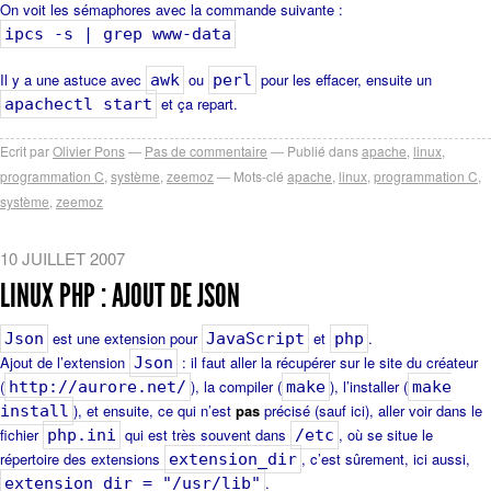
On voit les sémaphores avec la commande suivante :
ipcs -s | grep www-data
Il y a une astuce avec
ou
pour les effacer, ensuite un
awk
perl
et ça repart.
apachectl start
Ecrit par
Olivier Pons
Pas de commentaire
Publié dans
apache
,
linux
,
programmation C
,
système
,
zeemoz
Mots-clé
apache
,
linux
,
programmation C
,
système
,
zeemoz
10 JUILLET 2007
LINUX PHP : AJOUT DE JSON
est une extension pour
et
.
Json
JavaScript
php
Ajout de l’extension
: il faut aller la récupérer sur le site du créateur
Json
(
), la compiler (
), l’installer (
http://aurore.net/
make
make
), et ensuite, ce qui n’est
pas
précisé (sauf ici), aller voir dans le
install
fichier
qui est très souvent dans
, où se situe le
php.ini
/etc
répertoire des extensions
, c’est sûrement, ici aussi,
extension_dir
.
extension_dir = "/usr/lib"