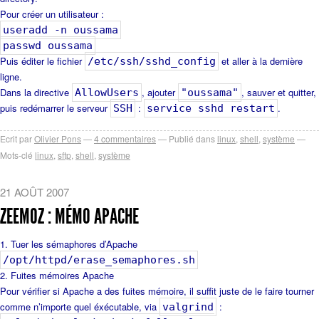
Pour créer un utilisateur :
useradd -n oussama
passwd oussama
Puis éditer le fichier
et aller à la dernière
/etc/ssh/sshd_config
ligne.
Dans la directive
, ajouter
, sauver et quitter,
AllowUsers
"oussama"
puis redémarrer le serveur
:
.
SSH
service sshd restart
Ecrit par
Olivier Pons
4
commentaires
Publié dans
linux
,
shell
,
système
Mots-clé
linux
,
sftp
,
shell
,
système
21 AOÛT 2007
ZEEMOZ : MÉMO APACHE
Tuer les sémaphores d’Apache
/opt/httpd/erase_semaphores.sh
Fuites mémoires Apache
Pour vérifier si Apache a des fuites mémoire, il suffit juste de le faire tourner
comme n’importe quel éxécutable, via
:
valgrind