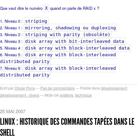
Que veut dire le numéro
quand on parle de RAID x ?
X
Niveau 0 :
striping
Niveau 1 :
mirroring, shadowing ou duplexing
Niveau 2 :
striping with parity (obsolète)
Niveau 3 :
disk array with bit-interleaved data
Niveau 4 :
disk array with block-interleaved data
Niveau 5 :
disk array with block-interleaved
distributed parity
Niveau 6 :
disk array with block-interleaved
distributed parity
Ecrit par
Olivier Pons
Pas de commentaire
Publié dans
développement
,
développement - divers
Mots-clé
système
,
technique
25 MAI 2007
LINUX : HISTORIQUE DES COMMANDES TAPÉES DANS LE
SHELL