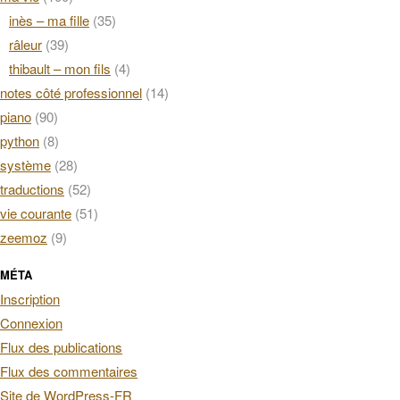
inès – ma fille
(35)
râleur
(39)
thibault – mon fils
(4)
notes côté professionnel
(14)
piano
(90)
python
(8)
système
(28)
traductions
(52)
vie courante
(51)
zeemoz
(9)
MÉTA
Inscription
Connexion
Flux des publications
Flux des commentaires
Site de WordPress-FR