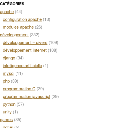
CATÉGORIES
apache
(44)
configuration apache
(13)
modules apache
(26)
développement
(332)
développement – divers
(109)
développement Internet
(108)
django
(34)
intelligence artificielle
(1)
mysql
(11)
php
(39)
programmation C
(39)
programmation javascript
(29)
python
(57)
unity
(1)
games
(35)
dofus
(5)