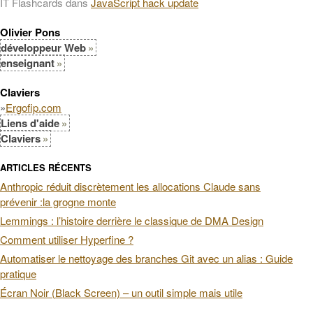
IT Flashcards
dans
JavaScript hack update
Olivier Pons
développeur Web
enseignant
Claviers
»
Ergofip.com
Liens d'aide
Claviers
ARTICLES RÉCENTS
Anthropic réduit discrètement les allocations Claude sans
prévenir :la grogne monte
Lemmings : l’histoire derrière le classique de DMA Design
Comment utiliser Hyperfine ?
Automatiser le nettoyage des branches Git avec un alias : Guide
pratique
Écran Noir (Black Screen) – un outil simple mais utile