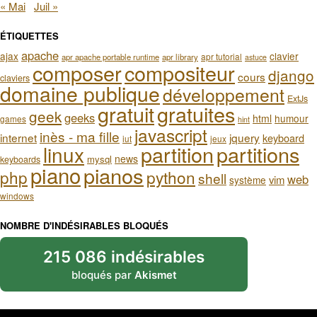
« Mai
Juil »
ÉTIQUETTES
apache
ajax
clavier
apr tutorial
apr apache portable runtime
apr library
astuce
composer
compositeur
django
cours
claviers
domaine publique
développement
ExtJs
gratuit
gratuites
geek
geeks
html
humour
games
hint
javascript
inès - ma fille
internet
jquery
keyboard
iut
jeux
partition
partitions
linux
news
mysql
keyboards
piano
pianos
php
python
shell
web
vim
système
windows
NOMBRE D'INDÉSIRABLES BLOQUÉS
215 086 indésirables
bloqués par
Akismet