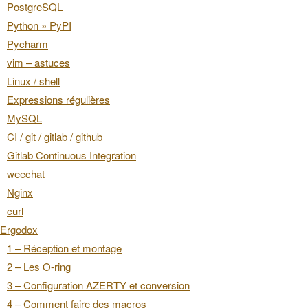
PostgreSQL
Python » PyPI
Pycharm
vim – astuces
Linux / shell
Expressions régulières
MySQL
CI / git / gitlab / github
Gitlab Continuous Integration
weechat
Nginx
curl
Ergodox
1 – Réception et montage
2 – Les O-ring
3 – Configuration AZERTY et conversion
4 – Comment faire des macros