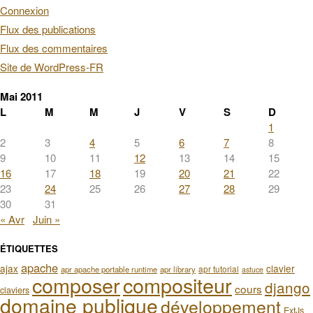
Connexion
Flux des publications
Flux des commentaires
Site de WordPress-FR
Mai 2011
L
M
M
J
V
S
D
1
2
3
4
5
6
7
8
9
10
11
12
13
14
15
16
17
18
19
20
21
22
23
24
25
26
27
28
29
30
31
« Avr
Juin »
ÉTIQUETTES
apache
ajax
clavier
apr tutorial
apr apache portable runtime
apr library
astuce
composer
compositeur
django
cours
claviers
domaine publique
développement
ExtJs