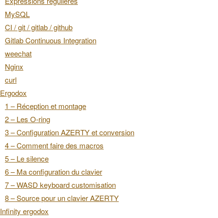
Expressions régulières
MySQL
CI / git / gitlab / github
Gitlab Continuous Integration
weechat
Nginx
curl
Ergodox
1 – Réception et montage
2 – Les O-ring
3 – Configuration AZERTY et conversion
4 – Comment faire des macros
5 – Le silence
6 – Ma configuration du clavier
7 – WASD keyboard customisation
8 – Source pour un clavier AZERTY
Infinity ergodox