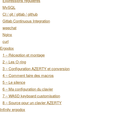
Expressions régulières
MySQL
CI / git / gitlab / github
Gitlab Continuous Integration
weechat
Nginx
curl
Ergodox
1 – Réception et montage
2 – Les O-ring
3 – Configuration AZERTY et conversion
4 – Comment faire des macros
5 – Le silence
6 – Ma configuration du clavier
7 – WASD keyboard customisation
8 – Source pour un clavier AZERTY
Infinity ergodox