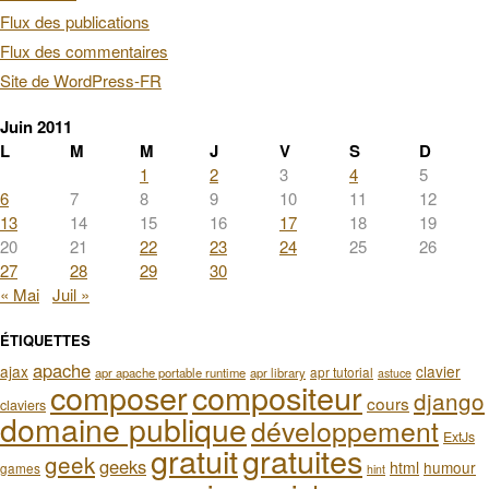
Flux des publications
Flux des commentaires
Site de WordPress-FR
Juin 2011
L
M
M
J
V
S
D
1
2
3
4
5
6
7
8
9
10
11
12
13
14
15
16
17
18
19
20
21
22
23
24
25
26
27
28
29
30
« Mai
Juil »
ÉTIQUETTES
apache
ajax
clavier
apr tutorial
apr apache portable runtime
apr library
astuce
composer
compositeur
django
cours
claviers
domaine publique
développement
ExtJs
gratuit
gratuites
geek
geeks
html
humour
games
hint