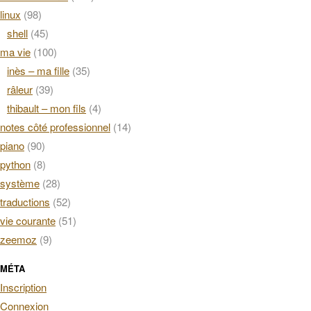
linux
(98)
shell
(45)
ma vie
(100)
inès – ma fille
(35)
râleur
(39)
thibault – mon fils
(4)
notes côté professionnel
(14)
piano
(90)
python
(8)
système
(28)
traductions
(52)
vie courante
(51)
zeemoz
(9)
MÉTA
Inscription
Connexion