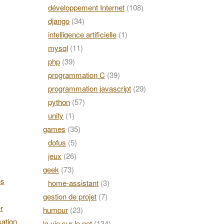
développement Internet
(108)
django
(34)
intelligence artificielle
(1)
mysql
(11)
php
(39)
programmation C
(39)
programmation javascript
(29)
python
(57)
unity
(1)
games
(35)
dofus
(5)
jeux
(26)
geek
(73)
os
home-assistant
(3)
gestion de projet
(7)
r
humour
(23)
ation
la vie sur le net
(134)