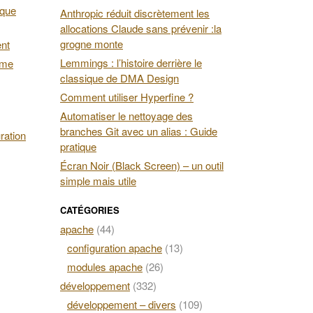
 que
Anthropic réduit discrètement les
allocations Claude sans prévenir :la
grogne monte
ent
Lemmings : l’histoire derrière le
ime
classique de DMA Design
Comment utiliser Hyperfine ?
Automatiser le nettoyage des
branches Git avec un alias : Guide
ration
pratique
Écran Noir (Black Screen) – un outil
simple mais utile
CATÉGORIES
apache
(44)
configuration apache
(13)
modules apache
(26)
développement
(332)
développement – divers
(109)