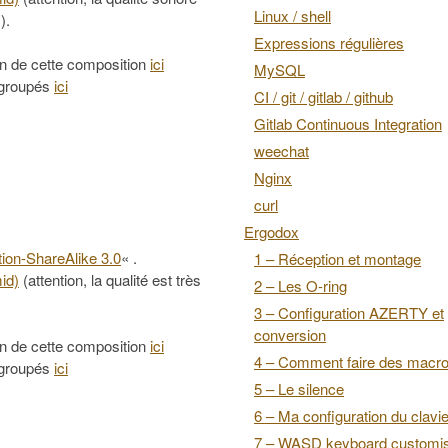
Linux / shell
).
Expressions régulières
on de cette composition
ici
MySQL
regroupés
ici
CI / git / gitlab / github
Gitlab Continuous Integration
weechat
Nginx
curl
Ergodox
ion-ShareAlike 3.0
« .
1 – Réception et montage
mid)
(attention, la qualité est très
2 – Les O-ring
3 – Configuration AZERTY et
conversion
on de cette composition
ici
4 – Comment faire des macr
regroupés
ici
5 – Le silence
6 – Ma configuration du clavie
7 – WASD keyboard customis