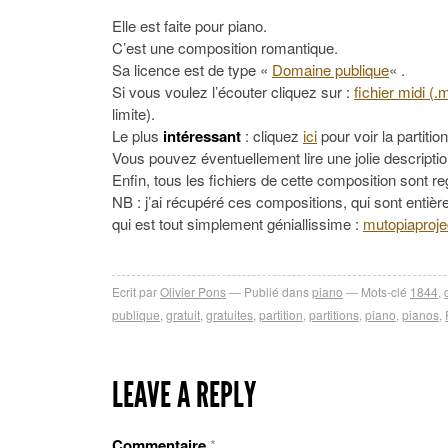
Elle est faite pour piano.
C’est une composition romantique.
Sa licence est de type «
Domaine publique
« .
Si vous voulez l’écouter cliquez sur :
fichier midi (.
limite).
Le plus
intéressant
: cliquez
ici
pour voir la partition
Vous pouvez éventuellement lire une jolie descripti
Enfin, tous les fichiers de cette composition sont 
NB : j’ai récupéré ces compositions, qui sont entière
qui est tout simplement géniallissime :
mutopiaproje
Ecrit par
Olivier Pons
Publié dans
piano
Mots-clé
1844
,
publique
,
gratuit
,
gratuites
,
partition
,
partitions
,
piano
,
pianos
,
LEAVE A REPLY
Commentaire
*