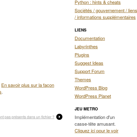
Python : hints & cheats
Sociétés / gouvernement / liens
/ informations supplémentaires
LIENS
Documentation
Labyrinthes
Plugins
Suggest Ideas
Support Forum
Themes
.
En savoir plus sur la façon
WordPress Blog
s
.
WordPress Planet
JEU METRO
Implémentation d'un
nt pas présents dans un fichier ?
casse-tête amusant.
Cliquez ici pour le voir