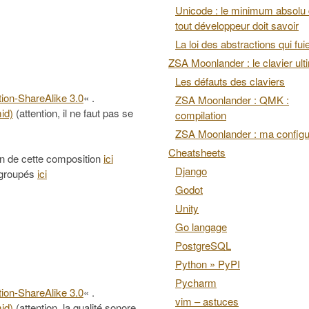
Unicode : le minimum absolu
tout développeur doit savoir
La loi des abstractions qui fui
ZSA Moonlander : le clavier ult
Les défauts des claviers
ion-ShareAlike 3.0
« .
ZSA Moonlander : QMK :
mid)
(attention, il ne faut pas se
compilation
ZSA Moonlander : ma configu
Cheatsheets
on de cette composition
ici
Django
regroupés
ici
Godot
Unity
Go langage
PostgreSQL
Python » PyPI
Pycharm
ion-ShareAlike 3.0
« .
vim – astuces
mid)
(attention, la qualité sonore