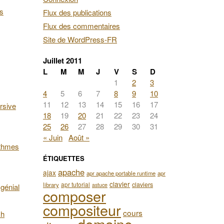
es
Flux des publications
Flux des commentaires
Site de WordPress-FR
Juillet 2011
L
M
M
J
V
S
D
1
2
3
4
5
6
7
8
9
10
11
12
13
14
15
16
17
rsive
18
19
20
21
22
23
24
25
26
27
28
29
30
31
« Juin
Août »
ithmes
ÉTIQUETTES
apache
ajax
apr apache portable runtime
apr
clavier
apr tutorial
claviers
library
astuce
génial
composer
compositeur
cours
ch
domaine