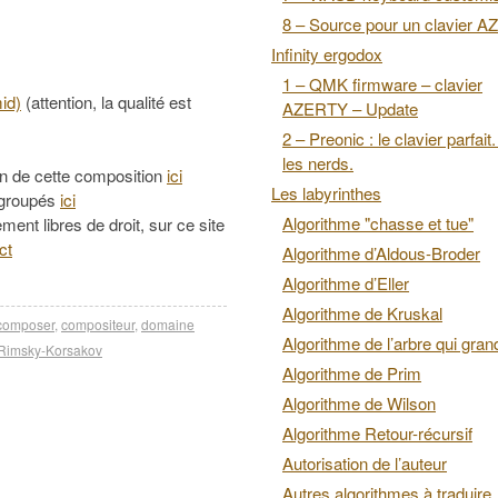
8 – Source pour un clavier 
Infinity ergodox
1 – QMK firmware – clavier
mid)
(attention, la qualité est
AZERTY – Update
2 – Preonic : le clavier parfait
les nerds.
on de cette composition
ici
Les labyrinthes
regroupés
ici
Algorithme "chasse et tue"
ment libres de droit, sur ce site
ct
Algorithme d’Aldous-Broder
Algorithme d’Eller
Algorithme de Kruskal
composer
,
compositeur
,
domaine
Algorithme de l’arbre qui grand
Rimsky-Korsakov
Algorithme de Prim
Algorithme de Wilson
Algorithme Retour-récursif
Autorisation de l’auteur
Autres algorithmes à traduire