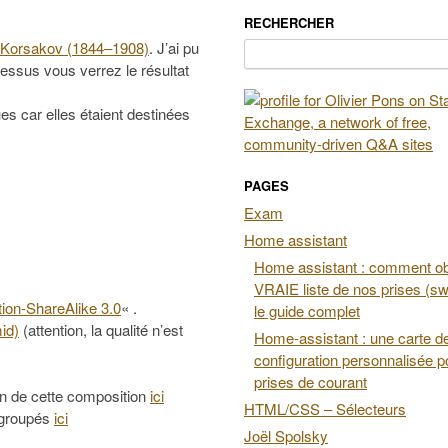
RECHERCHER
Korsakov (1844–1908)
. J’ai pu
Rechercher :
dessus vous verrez le résultat
es car elles étaient destinées
PAGES
Exam
Home assistant
Home assistant : comment obt
VRAIE liste de nos prises (swi
ion-ShareAlike 3.0
« .
le guide complet
mid)
(attention, la qualité n’est
Home-assistant : une carte d
configuration personnalisée p
prises de courant
on de cette composition
ici
HTML/CSS – Sélecteurs
regroupés
ici
Joël Spolsky