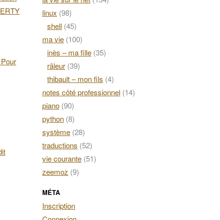
AZERTY
linux
(98)
shell
(45)
ma vie
(100)
inès – ma fille
(35)
. Pour
râleur
(39)
thibault – mon fils
(4)
notes côté professionnel
(14)
piano
(90)
python
(8)
système
(28)
traductions
(52)
it
vie courante
(51)
zeemoz
(9)
MÉTA
Inscription
Connexion