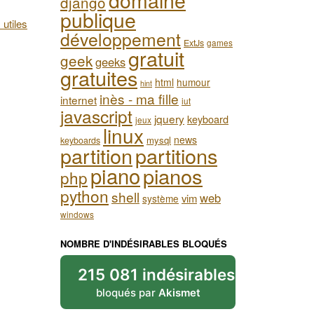
django
publique
 utiles
développement
ExtJs
games
gratuit
geek
geeks
gratuites
html
humour
hint
inès - ma fille
internet
iut
javascript
jquery
keyboard
jeux
linux
news
mysql
keyboards
partition
partitions
piano
pianos
php
python
shell
web
vim
système
windows
NOMBRE D'INDÉSIRABLES BLOQUÉS
215 081 indésirables
bloqués par
Akismet