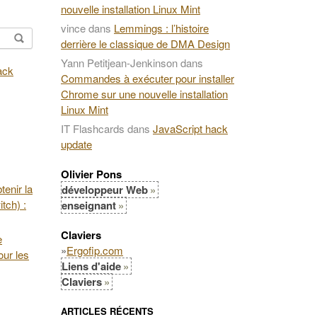
nouvelle installation Linux Mint
vince
dans
Lemmings : l’histoire
derrière le classique de DMA Design
Yann Petitjean-Jenkinson
dans
Commandes à exécuter pour installer
Chrome sur une nouvelle installation
Linux Mint
IT Flashcards
dans
JavaScript hack
update
Olivier Pons
enir la
développeur Web
tch) :
enseignant
Claviers
e
»
Ergofip.com
our les
Liens d'aide
Claviers
ARTICLES RÉCENTS