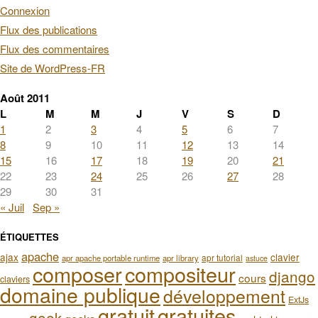
Connexion
Flux des publications
Flux des commentaires
Site de WordPress-FR
Août 2011
L
M
M
J
V
S
D
1
2
3
4
5
6
7
8
9
10
11
12
13
14
15
16
17
18
19
20
21
22
23
24
25
26
27
28
29
30
31
« Juil
Sep »
ÉTIQUETTES
apache
ajax
clavier
apr tutorial
apr apache portable runtime
apr library
astuce
composer
compositeur
django
cours
claviers
domaine publique
développement
ExtJs
gratuit
gratuites
geek