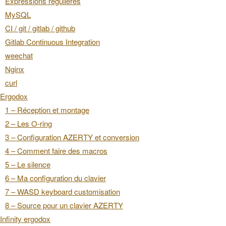
Expressions régulières
MySQL
CI / git / gitlab / github
Gitlab Continuous Integration
weechat
Nginx
curl
Ergodox
1 – Réception et montage
2 – Les O-ring
3 – Configuration AZERTY et conversion
4 – Comment faire des macros
5 – Le silence
6 – Ma configuration du clavier
7 – WASD keyboard customisation
8 – Source pour un clavier AZERTY
Infinity ergodox