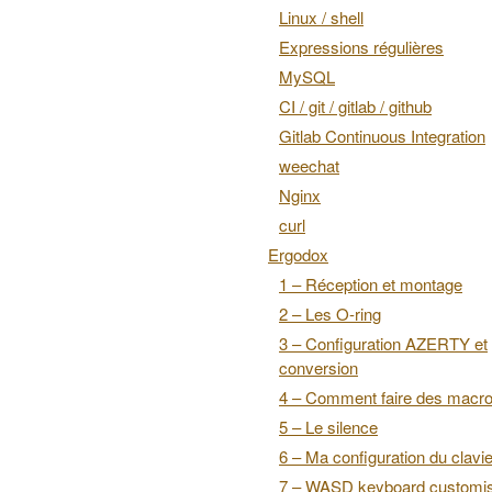
Linux / shell
Expressions régulières
MySQL
CI / git / gitlab / github
Gitlab Continuous Integration
weechat
Nginx
curl
Ergodox
1 – Réception et montage
2 – Les O-ring
3 – Configuration AZERTY et
conversion
4 – Comment faire des macr
5 – Le silence
6 – Ma configuration du clavie
7 – WASD keyboard customis