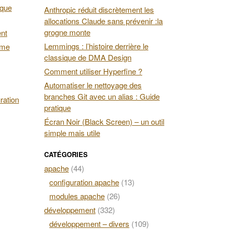
 que
Anthropic réduit discrètement les
allocations Claude sans prévenir :la
grogne monte
ent
Lemmings : l’histoire derrière le
ime
classique de DMA Design
Comment utiliser Hyperfine ?
Automatiser le nettoyage des
branches Git avec un alias : Guide
ration
pratique
Écran Noir (Black Screen) – un outil
simple mais utile
CATÉGORIES
apache
(44)
configuration apache
(13)
modules apache
(26)
développement
(332)
développement – divers
(109)