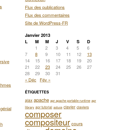
es
Flux des publications
Flux des commentaires
Site de WordPress-FR
Janvier 2013
L
M
M
J
V
S
D
1
2
3
4
5
6
7
8
9
10
11
12
13
14
15
16
17
18
19
20
rsive
21
22
23
24
25
26
27
28
29
30
31
« Déc
Fév »
ithmes
ÉTIQUETTES
apache
ajax
apr apache portable runtime
apr
clavier
apr tutorial
claviers
library
astuce
génial
composer
compositeur
cours
ch
domaine