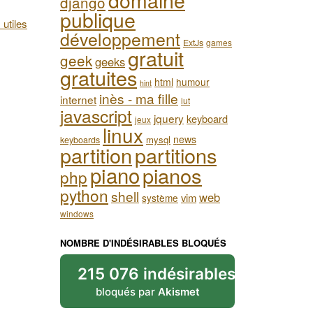
django
publique
 utiles
développement
ExtJs
games
gratuit
geek
geeks
gratuites
html
humour
hint
inès - ma fille
internet
iut
javascript
jquery
keyboard
jeux
linux
news
mysql
keyboards
partition
partitions
piano
pianos
php
python
shell
web
vim
système
windows
NOMBRE D'INDÉSIRABLES BLOQUÉS
215 076 indésirables
bloqués par
Akismet