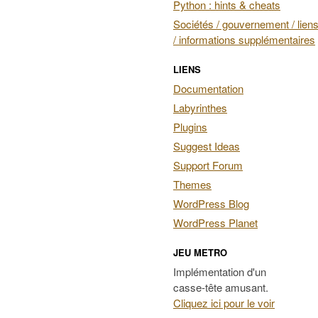
Python : hints & cheats
Sociétés / gouvernement / liens
/ informations supplémentaires
LIENS
Documentation
Labyrinthes
Plugins
Suggest Ideas
Support Forum
Themes
WordPress Blog
WordPress Planet
JEU METRO
Implémentation d'un
casse-tête amusant.
Cliquez ici pour le voir