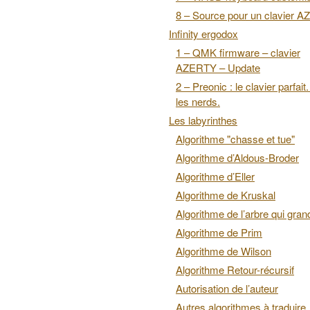
8 – Source pour un clavier 
Infinity ergodox
1 – QMK firmware – clavier
AZERTY – Update
2 – Preonic : le clavier parfait
les nerds.
Les labyrinthes
Algorithme "chasse et tue"
Algorithme d’Aldous-Broder
Algorithme d’Eller
Algorithme de Kruskal
Algorithme de l’arbre qui grand
Algorithme de Prim
Algorithme de Wilson
Algorithme Retour-récursif
Autorisation de l’auteur
Autres algorithmes à traduire