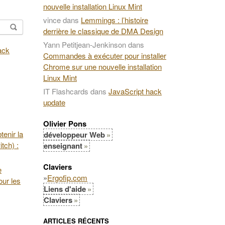
nouvelle installation Linux Mint
vince
dans
Lemmings : l’histoire
derrière le classique de DMA Design
Yann Petitjean-Jenkinson
dans
Commandes à exécuter pour installer
Chrome sur une nouvelle installation
Linux Mint
IT Flashcards
dans
JavaScript hack
update
Olivier Pons
enir la
développeur Web
tch) :
enseignant
Claviers
e
»
Ergofip.com
our les
Liens d'aide
Claviers
ARTICLES RÉCENTS