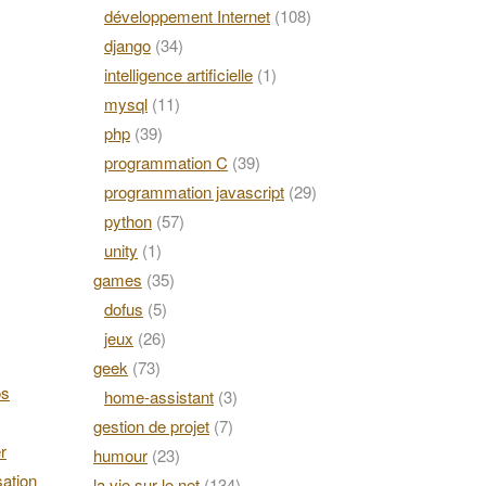
développement Internet
(108)
django
(34)
intelligence artificielle
(1)
mysql
(11)
php
(39)
programmation C
(39)
programmation javascript
(29)
python
(57)
unity
(1)
games
(35)
dofus
(5)
jeux
(26)
geek
(73)
os
home-assistant
(3)
gestion de projet
(7)
r
humour
(23)
ation
la vie sur le net
(134)