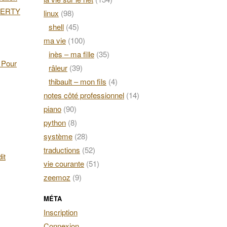
AZERTY
linux
(98)
shell
(45)
ma vie
(100)
inès – ma fille
(35)
. Pour
râleur
(39)
thibault – mon fils
(4)
notes côté professionnel
(14)
piano
(90)
python
(8)
système
(28)
traductions
(52)
it
vie courante
(51)
zeemoz
(9)
MÉTA
Inscription
Connexion