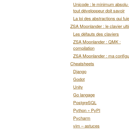
Unicode : le minimum absolu
tout développeur doit savoir
La loi des abstractions qui fui
ZSA Moonlander : le clavier ult
Les défauts des claviers
ZSA Moonlander : QMK :
compilation
ZSA Moonlander : ma configu
Cheatsheets
Django
Godot
Unity
Go langage
PostgreSQL
Python » PyPI
Pycharm
vim – astuces