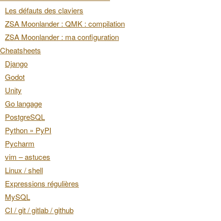
Les défauts des claviers
ZSA Moonlander : QMK : compilation
ZSA Moonlander : ma configuration
Cheatsheets
Django
Godot
Unity
Go langage
PostgreSQL
Python » PyPI
Pycharm
vim – astuces
Linux / shell
Expressions régulières
MySQL
CI / git / gitlab / github