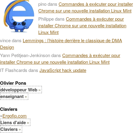
pino
dans
Commandes à exécuter pour installer
Chrome sur une nouvelle installation Linux Mint
Philippe
dans
Commandes à exécuter pour
installer Chrome sur une nouvelle installation
Linux Mint
vince
dans
Lemmings : l’histoire derrière le classique de DMA
Design
Yann Petitjean-Jenkinson
dans
Commandes à exécuter pour
installer Chrome sur une nouvelle installation Linux Mint
IT Flashcards
dans
JavaScript hack update
Olivier Pons
développeur Web
enseignant
Claviers
»
Ergofip.com
Liens d'aide
Claviers