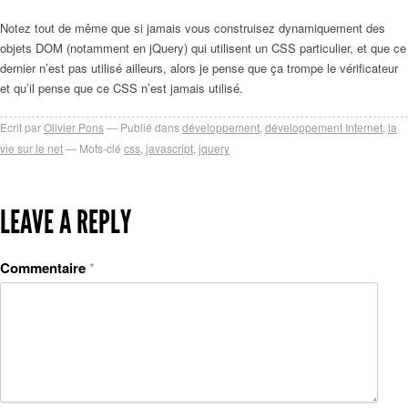
Notez tout de même que si jamais vous construisez dynamiquement des
objets DOM (notamment en jQuery) qui utilisent un CSS particulier, et que ce
dernier n’est pas utilisé ailleurs, alors je pense que ça trompe le vérificateur
et qu’il pense que ce CSS n’est jamais utilisé.
Ecrit par
Olivier Pons
Publié dans
développement
,
développement Internet
,
la
vie sur le net
Mots-clé
css
,
javascript
,
jquery
LEAVE A REPLY
Commentaire
*