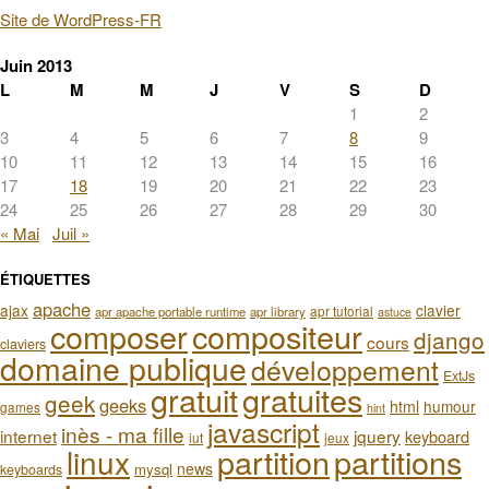
Site de WordPress-FR
Juin 2013
L
M
M
J
V
S
D
1
2
3
4
5
6
7
8
9
10
11
12
13
14
15
16
17
18
19
20
21
22
23
24
25
26
27
28
29
30
« Mai
Juil »
ÉTIQUETTES
apache
ajax
clavier
apr tutorial
apr apache portable runtime
apr library
astuce
composer
compositeur
django
cours
claviers
domaine publique
développement
ExtJs
gratuit
gratuites
geek
geeks
html
humour
games
hint
javascript
inès - ma fille
internet
jquery
keyboard
iut
jeux
partition
partitions
linux
news
mysql
keyboards