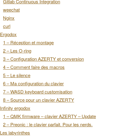
Gitlab Continuous Integration
weechat
Nginx
curl
Ergodox
1 – Réception et montage
2 – Les O-ring
3 – Configuration AZERTY et conversion
4 – Comment faire des macros
5 – Le silence
6 – Ma configuration du clavier
7 – WASD keyboard customisation
8 – Source pour un clavier AZERTY
Infinity ergodox
1 – QMK firmware – clavier AZERTY – Update
2 – Preonic : le clavier parfait. Pour les nerds.
Les labyrinthes