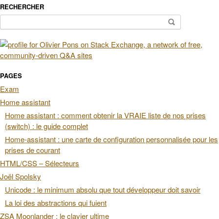
RECHERCHER
Rechercher :
PAGES
Exam
Home assistant
Home assistant : comment obtenir la VRAIE liste de nos prises
(switch) : le guide complet
Home-assistant : une carte de configuration personnalisée pour les
prises de courant
HTML/CSS – Sélecteurs
Joël Spolsky
Unicode : le minimum absolu que tout développeur doit savoir
La loi des abstractions qui fuient
ZSA Moonlander : le clavier ultime