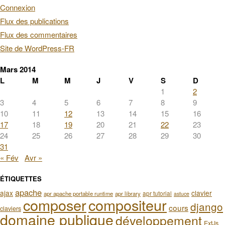
Connexion
Flux des publications
Flux des commentaires
Site de WordPress-FR
Mars 2014
L
M
M
J
V
S
D
1
2
3
4
5
6
7
8
9
10
11
12
13
14
15
16
17
18
19
20
21
22
23
24
25
26
27
28
29
30
31
« Fév
Avr »
ÉTIQUETTES
apache
ajax
clavier
apr tutorial
apr apache portable runtime
apr library
astuce
composer
compositeur
django
cours
claviers
domaine publique
développement
ExtJs