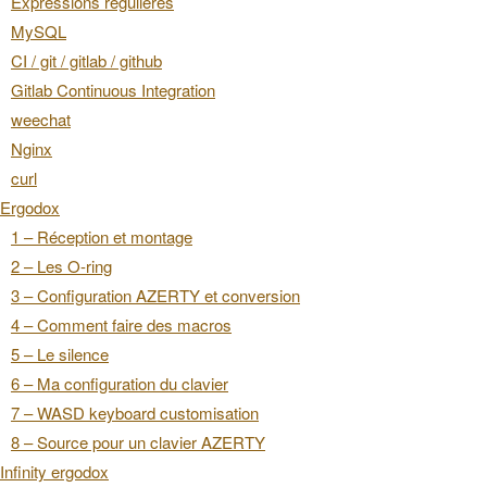
Expressions régulières
MySQL
CI / git / gitlab / github
Gitlab Continuous Integration
weechat
Nginx
curl
Ergodox
1 – Réception et montage
2 – Les O-ring
3 – Configuration AZERTY et conversion
4 – Comment faire des macros
5 – Le silence
6 – Ma configuration du clavier
7 – WASD keyboard customisation
8 – Source pour un clavier AZERTY
Infinity ergodox