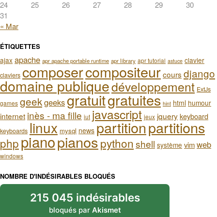
24
25
26
27
28
29
30
31
« Mar
ÉTIQUETTES
apache
ajax
clavier
apr tutorial
apr apache portable runtime
apr library
astuce
composer
compositeur
django
cours
claviers
domaine publique
développement
ExtJs
gratuit
gratuites
geek
geeks
html
humour
games
hint
javascript
inès - ma fille
internet
jquery
keyboard
iut
jeux
partition
partitions
linux
news
mysql
keyboards
piano
pianos
php
python
shell
web
vim
système
windows
NOMBRE D'INDÉSIRABLES BLOQUÉS
215 045 indésirables
bloqués par
Akismet