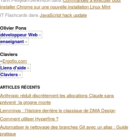
installer Chrome sur une nouvelle installation Linux Mint
IT Flashcards
dans
JavaScript hack update
Olivier Pons
développeur Web
enseignant
Claviers
»
Ergofip.com
Liens d'aide
Claviers
ARTICLES RÉCENTS
Anthropic réduit discrètement les allocations Claude sans
prévenir :la grogne monte
Lemmings : l’histoire derrière le classique de DMA Design
Comment utiliser Hyperfine ?
Automatiser le nettoyage des branches Git avec un alias : Guide
pratique