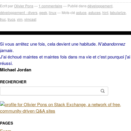
Ecrit par
Olivier Pons
1
commentaire
Publié dans
développement
,
développement - divers
,
geek
,
linux
Mots-clé
astuce
,
astuces
,
hint
,
tabularize
,
truc
,
trucs
,
vim
,
vimcast
Si vous arrêtez une fois, cela devient une habitude.
N'abandonnez
jamais
.
J'ai échoué maintes et maintes fois dans ma vie et c'est pourquoi j'ai
réussi.
Michael Jordan
RECHERCHER
Rechercher :
PAGES
Exam