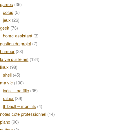
games
(35)
dofus
(5)
jeux
(26)
geek
(73)
home-assistant
(3)
gestion de projet
(7)
humour
(23)
la vie sur le net
(134)
linux
(98)
shell
(45)
ma vie
(100)
inès – ma fille
(35)
râleur
(39)
thibault – mon fils
(4)
notes côté professionnel
(14)
piano
(90)
python
(8)