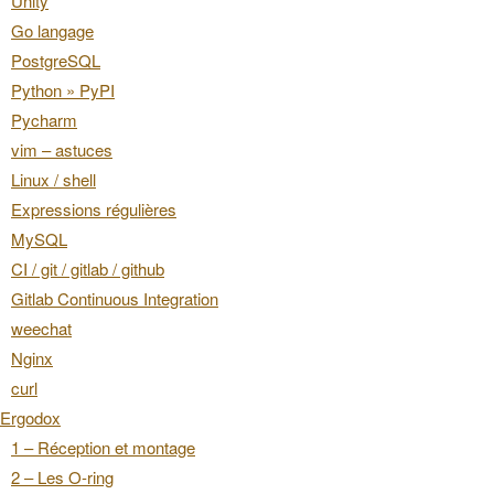
Unity
Go langage
PostgreSQL
Python » PyPI
Pycharm
vim – astuces
Linux / shell
Expressions régulières
MySQL
CI / git / gitlab / github
Gitlab Continuous Integration
weechat
Nginx
curl
Ergodox
1 – Réception et montage
2 – Les O-ring