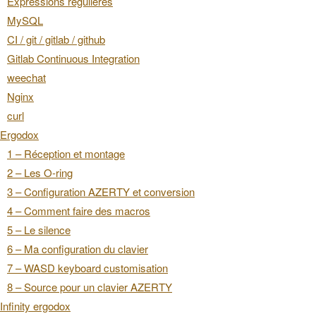
Expressions régulières
MySQL
CI / git / gitlab / github
Gitlab Continuous Integration
weechat
Nginx
curl
Ergodox
1 – Réception et montage
2 – Les O-ring
3 – Configuration AZERTY et conversion
4 – Comment faire des macros
5 – Le silence
6 – Ma configuration du clavier
7 – WASD keyboard customisation
8 – Source pour un clavier AZERTY
Infinity ergodox