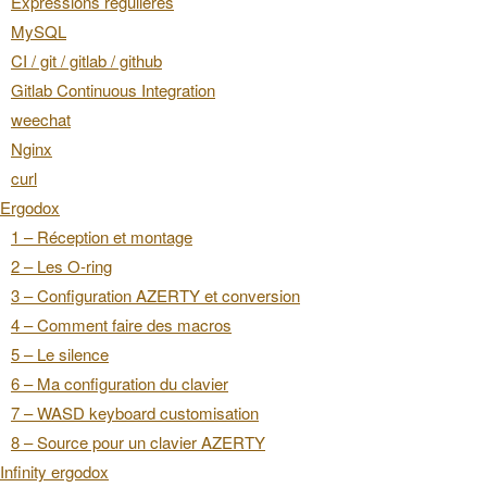
Expressions régulières
MySQL
CI / git / gitlab / github
Gitlab Continuous Integration
weechat
Nginx
curl
Ergodox
1 – Réception et montage
2 – Les O-ring
3 – Configuration AZERTY et conversion
4 – Comment faire des macros
5 – Le silence
6 – Ma configuration du clavier
7 – WASD keyboard customisation
8 – Source pour un clavier AZERTY
Infinity ergodox