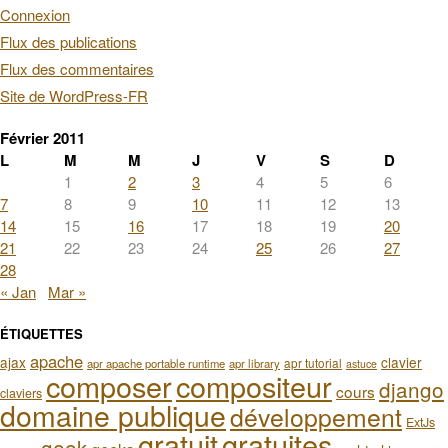
Connexion
Flux des publications
Flux des commentaires
Site de WordPress-FR
Février 2011
L
M
M
J
V
S
D
1
2
3
4
5
6
7
8
9
10
11
12
13
14
15
16
17
18
19
20
21
22
23
24
25
26
27
28
« Jan
Mar »
ÉTIQUETTES
apache
ajax
clavier
apr tutorial
apr apache portable runtime
apr library
astuce
composer
compositeur
django
cours
claviers
domaine publique
développement
ExtJs
gratuit
gratuites
geek