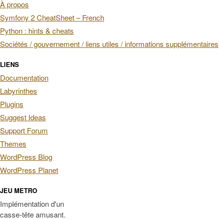
À propos
Symfony 2 CheatSheet – French
Python : hints & cheats
Sociétés / gouvernement / liens utiles / informations supplémentaires
LIENS
Documentation
Labyrinthes
Plugins
Suggest Ideas
Support Forum
Themes
WordPress Blog
WordPress Planet
JEU METRO
Implémentation d'un
casse-tête amusant.