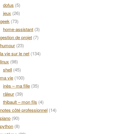
dofus
(5)
jeux
(26)
geek
(73)
home-assistant
(3)
gestion de projet
(7)
humour
(23)
la vie sur le net
(134)
linux
(98)
shell
(45)
ma vie
(100)
inès – ma fille
(35)
râleur
(39)
thibault – mon fils
(4)
notes côté professionnel
(14)
piano
(90)
python
(8)