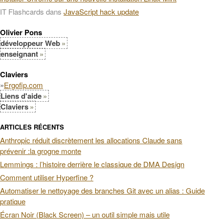
IT Flashcards
dans
JavaScript hack update
Olivier Pons
développeur Web
enseignant
Claviers
»
Ergofip.com
Liens d'aide
Claviers
ARTICLES RÉCENTS
Anthropic réduit discrètement les allocations Claude sans
prévenir :la grogne monte
Lemmings : l’histoire derrière le classique de DMA Design
Comment utiliser Hyperfine ?
Automatiser le nettoyage des branches Git avec un alias : Guide
pratique
Écran Noir (Black Screen) – un outil simple mais utile