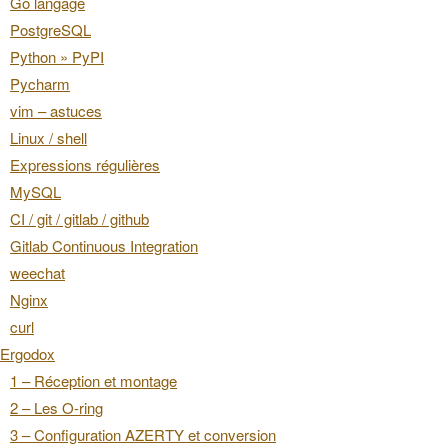
Go langage
PostgreSQL
Python » PyPI
Pycharm
vim – astuces
Linux / shell
Expressions régulières
MySQL
CI / git / gitlab / github
Gitlab Continuous Integration
weechat
Nginx
curl
Ergodox
1 – Réception et montage
2 – Les O-ring
3 – Configuration AZERTY et conversion