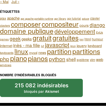
« Mai
Juil »
ÉTIQUETTES
apache
ajax
clavier
apr tutorial
apr apache portable runtime
apr library
astuce
composer
compositeur
django
cours
claviers
domaine publique
développement
ExtJs
gratuit
gratuites
geek
geeks
html
humour
games
hint
javascript
inès - ma fille
internet
jquery
keyboard
iut
jeux
partition
partitions
linux
news
mysql
keyboards
piano
pianos
php
python
shell
web
vim
système
windows
NOMBRE D'INDÉSIRABLES BLOQUÉS
215 082 indésirables
bloqués par
Akismet