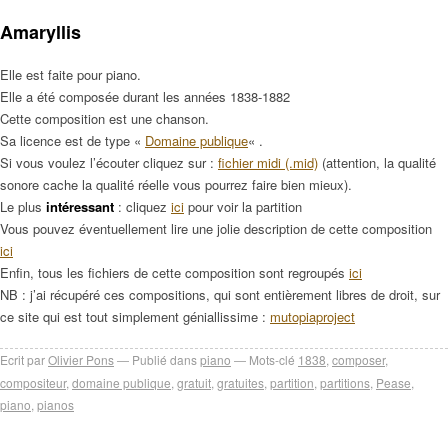
Amaryllis
Elle est faite pour piano.
Elle a été composée durant les années 1838-1882
Cette composition est une chanson.
Sa licence est de type «
Domaine publique
« .
Si vous voulez l’écouter cliquez sur :
fichier midi (.mid)
(attention, la qualité
sonore cache la qualité réelle vous pourrez faire bien mieux).
Le plus
intéressant
: cliquez
ici
pour voir la partition
Vous pouvez éventuellement lire une jolie description de cette composition
ici
Enfin, tous les fichiers de cette composition sont regroupés
ici
NB : j’ai récupéré ces compositions, qui sont entièrement libres de droit, sur
ce site qui est tout simplement géniallissime :
mutopiaproject
Ecrit par
Olivier Pons
Publié dans
piano
Mots-clé
1838
,
composer
,
compositeur
,
domaine publique
,
gratuit
,
gratuites
,
partition
,
partitions
,
Pease
,
piano
,
pianos