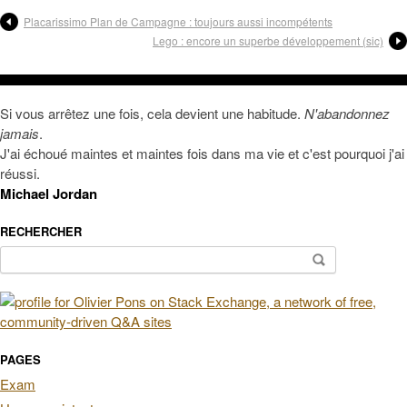
Placarissimo Plan de Campagne : toujours aussi incompétents
Lego : encore un superbe développement (sic)
Si vous arrêtez une fois, cela devient une habitude.
N'abandonnez
jamais
.
J'ai échoué maintes et maintes fois dans ma vie et c'est pourquoi j'ai
réussi.
Michael Jordan
RECHERCHER
Rechercher :
PAGES
Exam