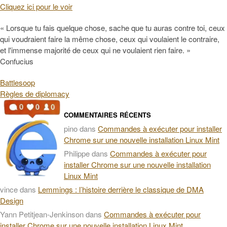
Cliquez ici pour le voir
« Lorsque tu fais quelque chose, sache que tu auras contre toi, ceux
qui voudraient faire la même chose, ceux qui voulaient le contraire,
et l'immense majorité de ceux qui ne voulaient rien faire. »
Confucius
Battlesoop
Règles de diplomacy
COMMENTAIRES RÉCENTS
pino
dans
Commandes à exécuter pour installer
Chrome sur une nouvelle installation Linux Mint
Philippe
dans
Commandes à exécuter pour
installer Chrome sur une nouvelle installation
Linux Mint
vince
dans
Lemmings : l’histoire derrière le classique de DMA
Design
Yann Petitjean-Jenkinson
dans
Commandes à exécuter pour
installer Chrome sur une nouvelle installation Linux Mint