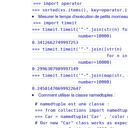
»»» import operator
»»» sorted(xs.items(), key=operator.i
Mesurer le temps d’exécution de petits morceau
»»» import timeit
»»» timeit.timeit('"-".join(str(n) fo
number=10000)
0.3412662749997253
»»» timeit.timeit('"-".join([str(n)
for n in range(1
number=10000)
0.2996307989997149
»»» timeit.timeit('"-".join(map(str, 
number=10000)
0.24581470699922647
Comment utiliser la classe namedtuples :
# namedtup1e est une classe :
»»» from collections import namedtup
»»» Car = namedtup1e('Car' , 'color 
# Our new "Car" class works as expec