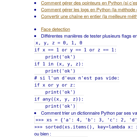
Comment gérer des pointeurs en Python (si c’est
Comment gérer les logs en Python (la méthode c
Convertir une chaîne en entier (la meilleure mét
Face detection
Différentes manières de tester plusieurs flags
x, y, z = 0, 1, 0
if x == 1 or y == 1 or z == 1:
print('ok')
if 1 in (x, y, z):
print('ok')
# si l'un d'eux n'est pas vide:
if x or y or z:
print('ok')
if any((x, y, z)):
print('ok')
Comment trier un dictionnaire Python par ses va
»»» xs = {'a': 4, 'b': 3, 'c': 2, 'd
»»» sorted(xs.items(), key=lambda x: 
ou bien :