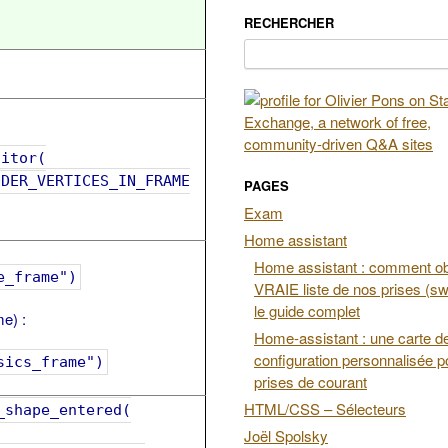
RECHERCHER
Rechercher :
itor(
_VERTICES_IN_FRAME
PAGES
Exam
Home assistant
Home assistant : comment obt
e_frame")
VRAIE liste de nos prises (swi
le guide complet
me) :
Home-assistant : une carte d
configuration personnalisée p
sics_frame")
prises de courant
HTML/CSS – Sélecteurs
_shape_entered(
Joël Spolsky