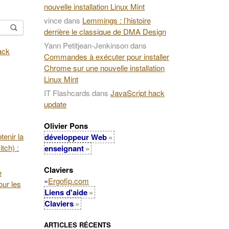
nouvelle installation Linux Mint
vince
dans
Lemmings : l’histoire
derrière le classique de DMA Design
Yann Petitjean-Jenkinson
dans
Commandes à exécuter pour installer
Chrome sur une nouvelle installation
Linux Mint
IT Flashcards
dans
JavaScript hack
update
Olivier Pons
enir la
développeur Web
tch) :
enseignant
Claviers
e
»
Ergofip.com
our les
Liens d'aide
Claviers
ARTICLES RÉCENTS