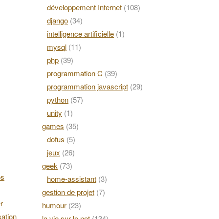
développement Internet
(108)
django
(34)
intelligence artificielle
(1)
mysql
(11)
php
(39)
programmation C
(39)
programmation javascript
(29)
python
(57)
unity
(1)
games
(35)
dofus
(5)
jeux
(26)
geek
(73)
os
home-assistant
(3)
gestion de projet
(7)
r
humour
(23)
ation
la vie sur le net
(134)