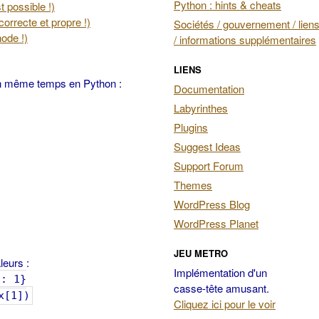
Python : hints & cheats
 possible !)
orrecte et propre !)
Sociétés / gouvernement / liens
hode !)
/ informations supplémentaires
LIENS
 en même temps en Python :
Documentation
Labyrinthes
Plugins
Suggest Ideas
Support Forum
Themes
WordPress Blog
WordPress Planet
JEU METRO
leurs :
Implémentation d'un
': 1}
casse-tête amusant.
x[1])
Cliquez ici pour le voir