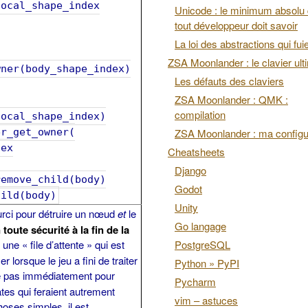
cal_shape_index
Unicode : le minimum absolu
tout développeur doit savoir
La loi des abstractions qui fui
ZSA Moonlander : le clavier ult
wner(body_shape_index)
Les défauts des claviers
ZSA Moonlander : QMK :
compilation
local_shape_index)
_get_owner(
ZSA Moonlander : ma configu
ex
Cheatsheets
Django
move_child(body)
Godot
ld(body)
Unity
rci pour détruire un nœud
et
le
Go langage
toute sécurité à la fin de la
ne « file d’attente » qui est
PostgreSQL
 lorsque le jeu a fini de traiter
Python » PyPI
ive pas immédiatement pour
Pycharm
ates qui feraient autrement
vim – astuces
hoses simples, il est