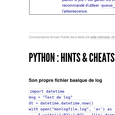
recommandé d’utiliser
queue_
l’arborescence.
sur
Commentaires fermés
Publié dans
Mots-clé
aide-mémoire
,
ch
Godot
PYTHON : HINTS & CHEATS
Son propre fichier basique de log
import datetime
msg = "Test de log"
dt = datetime.datetime.now()
with open("monlogfile.log", 'a+') as 