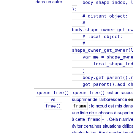
dans un autre
body_shape_index, lo
):
# distant object:
#
body.shape_owner_get_o
# local object:
#
shape_owner_get_owner(
var me = shape_owner
local_shape_ind
)
body.get_parent().re
get_parent().add_chi
est un raccou
queue_free()
queue_free()
vs
supprimer de l’arborescence
en 
: le nœud est mis dans u
free()
frame
une liste de « choses à supprimer
à cette
« .. Cela n’arr
frame
éviter certaines situations délic
planter le jeu. Pour garder les c