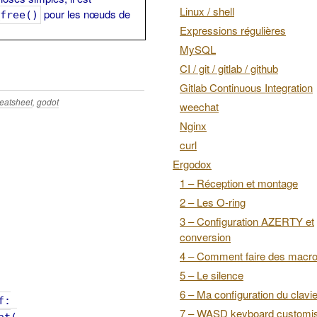
Linux / shell
pour les nœuds de
free()
Expressions régulières
MySQL
CI / git / gitlab / github
Gitlab Continuous Integration
eatsheet
,
godot
weechat
Nginx
curl
Ergodox
1 – Réception et montage
2 – Les O-ring
3 – Configuration AZERTY et
conversion
4 – Comment faire des macr
5 – Le silence
6 – Ma configuration du clavie
f:
7 – WASD keyboard customis