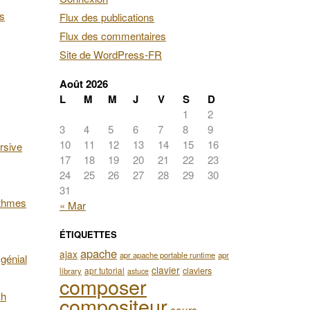
es
Flux des publications
Flux des commentaires
Site de WordPress-FR
Août 2026
L
M
M
J
V
S
D
1
2
3
4
5
6
7
8
9
10
11
12
13
14
15
16
rsive
17
18
19
20
21
22
23
24
25
26
27
28
29
30
31
ithmes
« Mar
ÉTIQUETTES
apache
ajax
apr apache portable runtime
apr
génial
clavier
apr tutorial
claviers
library
astuce
composer
ch
compositeur
cours