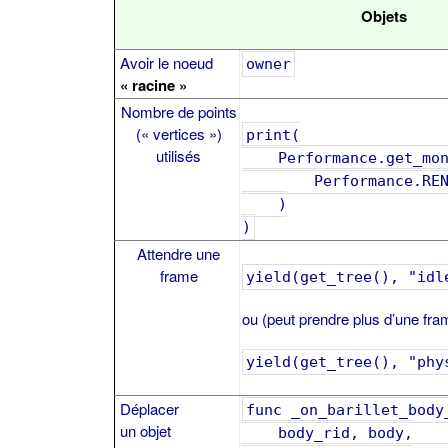
Objets
Avoir le noeud
owner
« racine »
Nombre de points
(« vertices »)
print(
utilisés
Performance.get_mon
Performance.RENDER
)
)
Attendre une
frame
yield(get_tree(), "idl
ou (peut prendre plus d’une fra
yield(get_tree(), "phy
Déplacer
func _on_barillet_body
un objet
body_rid, body,