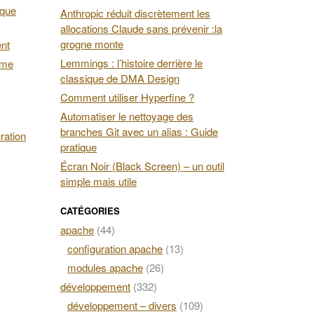
 que
Anthropic réduit discrètement les
allocations Claude sans prévenir :la
grogne monte
ent
Lemmings : l’histoire derrière le
ime
classique de DMA Design
Comment utiliser Hyperfine ?
Automatiser le nettoyage des
branches Git avec un alias : Guide
ration
pratique
Écran Noir (Black Screen) – un outil
simple mais utile
CATÉGORIES
apache
(44)
configuration apache
(13)
modules apache
(26)
développement
(332)
développement – divers
(109)