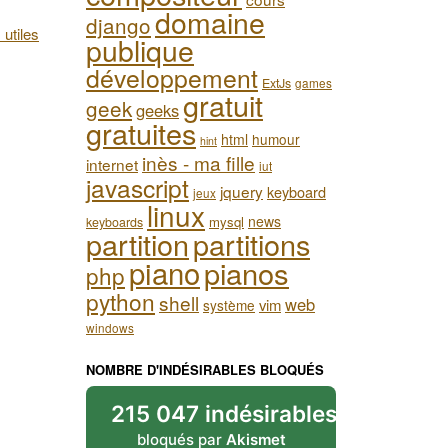
domaine
django
 utiles
publique
développement
ExtJs
games
gratuit
geek
geeks
gratuites
html
humour
hint
inès - ma fille
internet
iut
javascript
jquery
keyboard
jeux
linux
news
mysql
keyboards
partition
partitions
piano
pianos
php
python
shell
web
vim
système
windows
NOMBRE D'INDÉSIRABLES BLOQUÉS
215 047 indésirables
bloqués par
Akismet