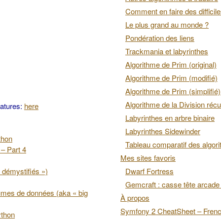
Comment en faire des difficil
Le plus grand au monde ?
Pondération des liens
Trackmania et labyrinthes
Algorithme de Prim (original)
Algorithme de Prim (modifié)
Algorithme de Prim (simplifié)
Algorithme de la Division récu
eatures:
here
Labyrinthes en arbre binaire
Labyrinthes Sidewinder
thon
Tableau comparatif des algor
– Part 4
Mes sites favoris
 démystifiés »)
Dwarf Fortress
Gemcraft : casse tête arcade 
lumes de données (aka « big
À propos
Symfony 2 CheatSheet – Fren
ython