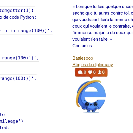
« Lorsque tu fais quelque chos
temgetter(1))
sache que tu auras contre toi, 
x de code Python :
qui voudraient faire la même c
ceux qui voulaient le contraire, 
r n in range(100))',
l'immense majorité de ceux qui
voulaient rien faire. »
Confucius
Battlesoop
00)])',
Règles de diplomacy
range(100)))',
le
mileage')
ted: