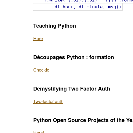
f.write('{:02}:{:02} - {}\n'.form
dt.hour, dt.minute, msg))
Teaching Python
Here
Découpages Python : formation
Checkio
Demystifying Two Factor Auth
Two-factor auth
Python Open Source Projects of the Ye
Here!