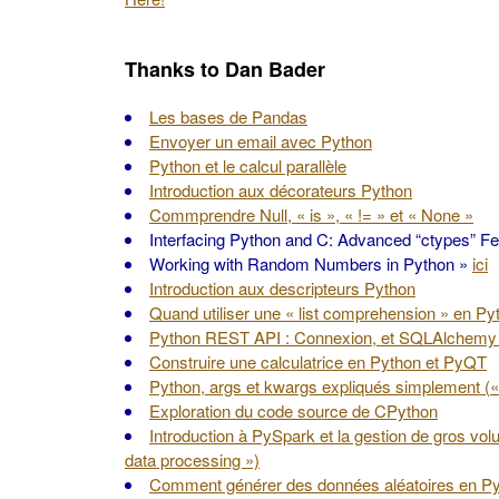
Thanks to Dan Bader
Les bases de Pandas
Envoyer un email avec Python
Python et le calcul parallèle
Introduction aux décorateurs Python
Commprendre Null, « is », « != » et « None »
Interfacing Python and C: Advanced “ctypes” F
Working with Random Numbers in Python »
ici
Introduction aux descripteurs Python
Quand utiliser une « list comprehension » en Py
Python REST API : Connexion, et SQLAlchemy 
Construire une calculatrice en Python et PyQT
Python, args et kwargs expliqués simplement («
Exploration du code source de CPython
Introduction à PySpark et la gestion de gros vo
data processing »)
Comment générer des données aléatoires en P