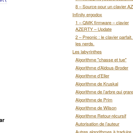
at(
8 – Source pour un clavier 
Infinity ergodox
1 – QMK firmware – clavier
AZERTY – Update
2 – Preonic : le clavier parfait
les nerds.
Les labyrinthes
Algorithme "chasse et tue"
Algorithme d’Aldous-Broder
Algorithme d’Eller
Algorithme de Kruskal
Algorithme de l’arbre qui grand
Algorithme de Prim
Algorithme de Wilson
Algorithme Retour-récursif
ar
Autorisation de l’auteur
Autres algorithmes à traduire