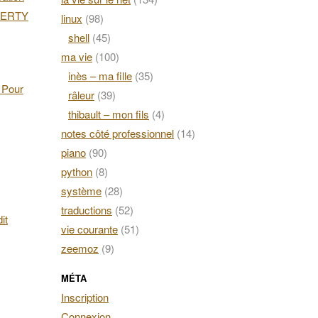
AZERTY
linux
(98)
shell
(45)
ma vie
(100)
inès – ma fille
(35)
. Pour
râleur
(39)
thibault – mon fils
(4)
notes côté professionnel
(14)
piano
(90)
python
(8)
système
(28)
traductions
(52)
it
vie courante
(51)
zeemoz
(9)
MÉTA
Inscription
Connexion