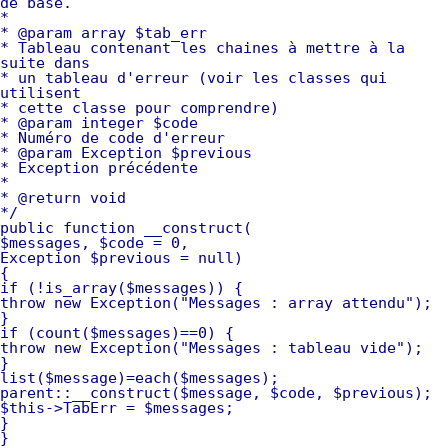
de base.
*
* @param array $tab_err
* Tableau contenant les chaines à mettre à la
suite dans
* un tableau d'erreur (voir les classes qui
utilisent
* cette classe pour comprendre)
* @param integer $code
* Numéro de code d'erreur
* @param Exception $previous
* Exception précédente
*
* @return void
*/
public function __construct(
$messages, $code = 0,
Exception $previous = null)
{
if (!is_array($messages)) {
throw new Exception("Messages : array attendu");
}
if (count($messages)==0) {
throw new Exception("Messages : tableau vide");
}
list($message)=each($messages);
parent::__construct($message, $code, $previous);
$this->TabErr = $messages;
}
}