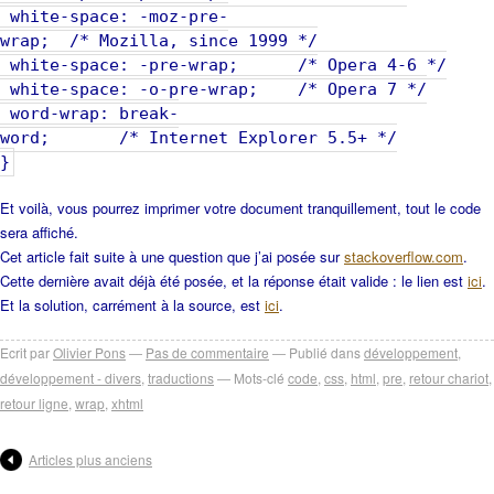
white-space: -moz-pre-
wrap; /* Mozilla, since 1999 */
white-space: -pre-wrap; /* Opera 4-6 */
white-space: -o-pre-wrap; /* Opera 7 */
word-wrap: break-
word; /* Internet Explorer 5.5+ */
}
Et voilà, vous pourrez imprimer votre document tranquillement, tout le code
sera affiché.
Cet article fait suite à une question que j’ai posée sur
stackoverflow.com
.
Cette dernière avait déjà été posée, et la réponse était valide : le lien est
ici
.
Et la solution, carrément à la source, est
ici
.
Ecrit par
Olivier Pons
Pas de commentaire
Publié dans
développement
,
développement - divers
,
traductions
Mots-clé
code
,
css
,
html
,
pre
,
retour chariot
,
retour ligne
,
wrap
,
xhtml
Articles plus anciens