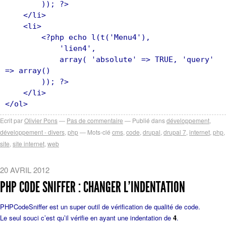
)); ?>
</li>
<li>
<?php echo l(t('Menu4'),
'lien4',
array( 'absolute' => TRUE, 'query'
=> array()
)); ?>
</li>
</ol>
Ecrit par
Olivier Pons
Pas de commentaire
Publié dans
développement
,
développement - divers
,
php
Mots-clé
cms
,
code
,
drupal
,
drupal 7
,
internet
,
php
,
site
,
site internet
,
web
20 AVRIL 2012
PHP CODE SNIFFER : CHANGER L’INDENTATION
PHPCodeSniffer est un super outil de vérification de qualité de code.
Le seul souci c’est qu’il vérifie en ayant une indentation de
4
.