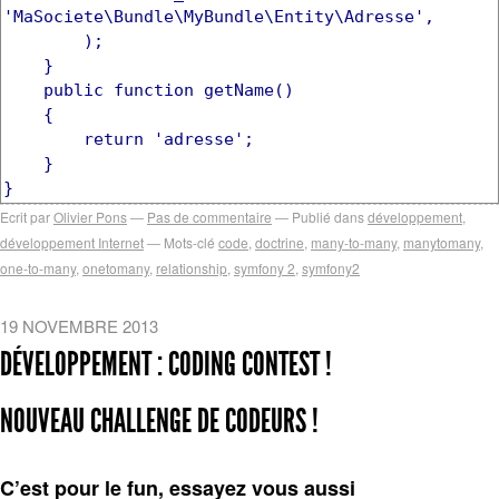
'MaSociete\Bundle\MyBundle\Entity\Adresse',
);
}
public function getName()
{
return 'adresse';
}
}
Ecrit par
Olivier Pons
Pas de commentaire
Publié dans
développement
,
développement Internet
Mots-clé
code
,
doctrine
,
many-to-many
,
manytomany
,
one-to-many
,
onetomany
,
relationship
,
symfony 2
,
symfony2
19 NOVEMBRE 2013
DÉVELOPPEMENT :
CODING CONTEST !
NOUVEAU CHALLENGE DE CODEURS !
C’est pour le fun, essayez vous aussi