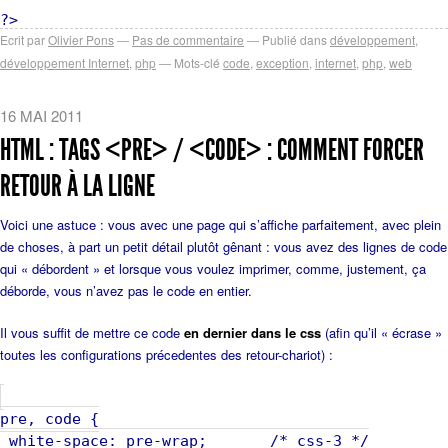
Ecrit par
Olivier Pons
Pas de commentaire
Publié dans
développement
,
développement Internet
,
php
Mots-clé
code
,
exception
,
internet
,
php
,
web
16 MAI 2011
HTML : TAGS <PRE> / <CODE> : COMMENT FORCER
RETOUR À LA LIGNE
Voici une astuce : vous avec une page qui s’affiche parfaitement, avec plein
de choses, à part un petit détail plutôt gênant : vous avez des lignes de code
qui « débordent » et lorsque vous voulez imprimer, comme, justement, ça
déborde, vous n’avez pas le code en entier.
Il vous suffit de mettre ce code
en dernier dans le css
(afin qu’il « écrase »
toutes les configurations précedentes des retour-chariot) :
pre, code {
white-space: pre-wrap; /* css-3 */