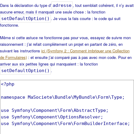
Dans la déclaration du type d’
, tout semblait cohérent, il n’y avait
adresse
aucune erreur, mais il manquait une seule chose : la fonction
. Je vous la fais courte : le code qui suit
setDefaultOption()
fonctionne.
Même si cette astuce ne fonctionne pas pour vous, essayez de suivre mon
raisonnement : j’ai refait complètement un projet en partant de zéro, en
suivant les instructions
ici (Symfony 2 : Comment imbriquer une Collection
de Formulaires)
: et ensuite j’ai comparé pas à pas avec mon code. Pour en
arriver aux six petites lignes qui manquaient : la fonction
.
setDefaultOption()
<?php
namespace MaSociete\Bundle\MyBundle\Form\Type;
use Symfony\Component\Form\AbstractType;
use Symfony\Component\OptionsResolver;
use Symfony\Component\Form\FormBuilderInterface;