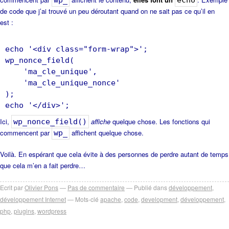
wp_
echo
de code que j’ai trouvé un peu déroutant quand on ne sait pas ce qu’il en
est :
echo '<div class="form-wrap">';
wp_nonce_field(
'ma_cle_unique',
'ma_cle_unique_nonce'
);
Ici,
affiche
quelque chose. Les fonctions qui
wp_nonce_field()
commencent par
affichent quelque chose.
wp_
Voilà. En espérant que cela évite à des personnes de perdre autant de temps
que cela m’en a fait perdre…
Ecrit par
Olivier Pons
Pas de commentaire
Publié dans
développement
,
développement Internet
Mots-clé
apache
,
code
,
development
,
développement
,
php
,
plugins
,
wordpress