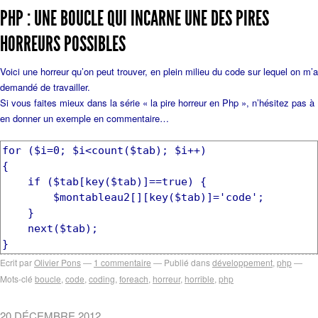
PHP : UNE BOUCLE QUI INCARNE UNE DES PIRES
HORREURS POSSIBLES
Voici une horreur qu’on peut trouver, en plein milieu du code sur lequel on m’a
demandé de travailler.
Si vous faites mieux dans la série « la pire horreur en Php », n’hésitez pas à
en donner un exemple en commentaire…
for ($i=0; $i<count($tab); $i++)
{
if ($tab[key($tab)]==true) {
$montableau2[][key($tab)]='code';
}
next($tab);
}
Ecrit par
Olivier Pons
1
commentaire
Publié dans
développement
,
php
Mots-clé
boucle
,
code
,
coding
,
foreach
,
horreur
,
horrible
,
php
20 DÉCEMBRE 2012