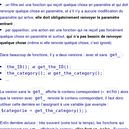
un filtre est une fonction qui reçoit quelque chose en paramètre et qui doit
renvoyer quelque chose en paramètre, et s’il n’y a aucune modification du
paramètre qui arrive,
elle doit obligatoirement renvoyer le paramètre
entrant
;
par opposition, une action est une fonction qui ne reçoit pas forcément
quelque chose en paramètre et surtout,
qui n’a pas besoin de renvoyer
quelque chose
(même si elle renvoie quelque chose, c’est ignoré).
Dans beaucoup de fonctions, il y a deux versions : avec et sans
:
get_
et
;
the_ID();
get_the_ID()
et
the_category();
get_the_category();
…
La version sans le
affiche le contenu correspondant (=
) alors
get_
echo
que la version avec
renvoie le contenu correspondant, il faut donc
get_
utiliser cette dernière en l’assignant à une variable (par exemple :
).
$categorie = get_the_category();
Enfin dernière astuce : très souvent (voire tout le temps), les fonctions qui
commencent par
affichent le contenu,
elles font un
. Exemple