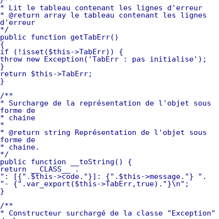
/**
* Lit le tableau contenant les lignes d'erreur
* @return array le tableau contenant les lignes
d'erreur
*/
public function getTabErr()
{
if (!isset($this->TabErr)) {
throw new Exception('TabErr : pas initialise');
}
return $this->TabErr;
}
/**
* Surcharge de la représentation de l'objet sous
forme de
* chaine
*
* @return string Représentation de l'objet sous
forme de
* chaine.
*/
public function __toString() {
return __CLASS__ .
": [{".$this->code."}]: {".$this->message."} ".
"- {".var_export($this->TabErr,true)."}\n";
}
/**
* Constructeur surchargé de la classe "Exception"