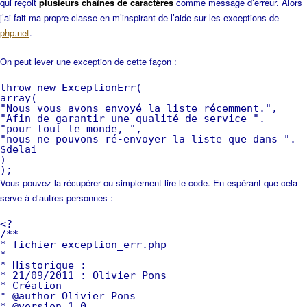
qui reçoit
plusieurs chaînes de caractères
comme message d’erreur. Alors
j’ai fait ma propre classe en m’inspirant de l’aide sur les exceptions de
php.net
.
On peut lever une exception de cette façon :
throw new ExceptionErr(
array(
"Nous vous avons envoyé la liste récemment.",
"Afin de garantir une qualité de service ".
"pour tout le monde, ",
"nous ne pouvons ré-envoyer la liste que dans ".
$delai
)
);
Vous pouvez la récupérer ou simplement lire le code. En espérant que cela
serve à d’autres personnes :
<?
/**
* fichier exception_err.php
*
* Historique :
* 21/09/2011 : Olivier Pons
* Création
* @author Olivier Pons
* @version 1.0