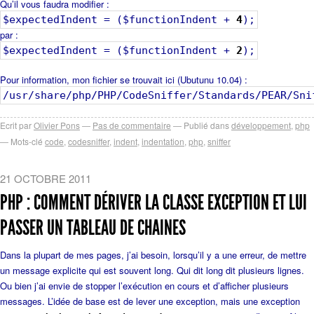
Qu’il vous faudra modifier :
$expectedIndent = ($functionIndent +
4
);
par :
$expectedIndent = ($functionIndent +
2
);
Pour information, mon fichier se trouvait ici (Ubutunu 10.04) :
/usr/share/php/PHP/CodeSniffer/Standards/PEAR/Sni
Ecrit par
Olivier Pons
Pas de commentaire
Publié dans
développement
,
php
Mots-clé
code
,
codesniffer
,
indent
,
indentation
,
php
,
sniffer
21 OCTOBRE 2011
PHP : COMMENT DÉRIVER LA CLASSE EXCEPTION ET LUI
PASSER UN TABLEAU DE CHAINES
Dans la plupart de mes pages, j’ai besoin, lorsqu’il y a une erreur, de mettre
un message explicite qui est souvent long. Qui dit long dit plusieurs lignes.
Ou bien j’ai envie de stopper l’exécution en cours et d’afficher plusieurs
messages. L’idée de base est de lever une exception, mais une exception