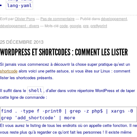
lang-yaml
Ecrit par
Olivier Pons
Pas de commentaire
Publié dans
développement
,
développement - divers
Mots-clé
code
,
google
,
pre
,
prettyprint
25 DÉCEMBRE 2013
WORDPRESS ET SHORTCODES : COMMENT LES LISTER
Si jamais vous commencez à découvrir la chose super pratique qu’est un
shortcode
alors voici une petite astuce, si vous êtes sur Linux : comment
lister les shortcodes présents.
Il suffit dans le
, d’aller dans votre répertoire WordPress et de taper
shell
cette ligne de commande :
find . -type f -print0 | grep -z php$ | xargs -0
grep 'add_shortcode' | more
Et vous aurez le listing de tous les endroits où on appelle cette fonction. Il ne
vous reste plus qu’à regarder ce qu’ont fait les personnes ! Il existe même