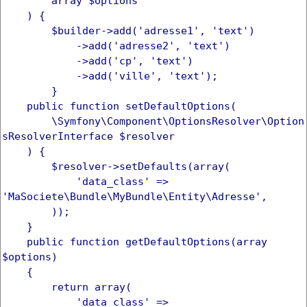
array $options
) {
$builder->add('adresse1', 'text')
->add('adresse2', 'text')
->add('cp', 'text')
->add('ville', 'text');
}
public function setDefaultOptions(
\Symfony\Component\OptionsResolver\Option
sResolverInterface $resolver
) {
$resolver->setDefaults(array(
'data_class' =>
'MaSociete\Bundle\MyBundle\Entity\Adresse',
));
}
public function getDefaultOptions(array
$options)
{
return array(
'data_class' =>