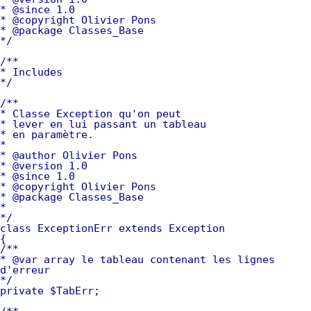
* @since 1.0
* @copyright Olivier Pons
* @package Classes_Base
*/
/**
* Includes
*/
/**
* Classe Exception qu'on peut
* lever en lui passant un tableau
* en paramètre.
*
* @author Olivier Pons
* @version 1.0
* @since 1.0
* @copyright Olivier Pons
* @package Classes_Base
*
*/
class ExceptionErr extends Exception
{
/**
* @var array le tableau contenant les lignes
d'erreur
*/
private $TabErr;