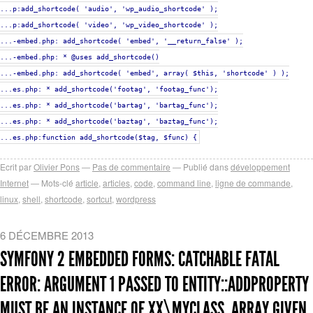
...p:add_shortcode( 'audio', 'wp_audio_shortcode' );
...p:add_shortcode( 'video', 'wp_video_shortcode' );
...-embed.php: add_shortcode( 'embed', '__return_false' );
...-embed.php: * @uses add_shortcode()
...-embed.php: add_shortcode( 'embed', array( $this, 'shortcode' ) );
...es.php: * add_shortcode('footag', 'footag_func');
...es.php: * add_shortcode('bartag', 'bartag_func');
...es.php: * add_shortcode('baztag', 'baztag_func');
...es.php:function add_shortcode($tag, $func) {
Ecrit par
Olivier Pons
Pas de commentaire
Publié dans
développement
Internet
Mots-clé
article
,
articles
,
code
,
command line
,
ligne de commande
,
linux
,
shell
,
shortcode
,
sortcut
,
wordpress
6 DÉCEMBRE 2013
SYMFONY 2 EMBEDDED FORMS: CATCHABLE FATAL
ERROR: ARGUMENT 1 PASSED TO ENTITY::ADDPROPERTY
MUST BE AN INSTANCE OF XX\MYCLASS, ARRAY GIVEN