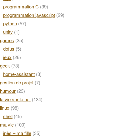
programmation C
(39)
programmation javascript
(29)
python
(57)
unity
(1)
games
(35)
dofus
(5)
jeux
(26)
geek
(73)
home-assistant
(3)
gestion de projet
(7)
humour
(23)
la vie sur le net
(134)
linux
(98)
shell
(45)
ma vie
(100)
inès – ma fille
(35)