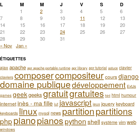
L
M
M
J
V
S
D
1
2
3
4
5
6
7
8
9
10
11
12
13
14
15
16
17
18
19
20
21
22
23
24
25
26
27
28
29
30
31
« Nov
Jan »
ÉTIQUETTES
apache
ajax
clavier
apr tutorial
apr apache portable runtime
apr library
astuce
composer
compositeur
django
cours
claviers
domaine publique
développement
ExtJs
gratuit
gratuites
geek
geeks
html
humour
games
hint
javascript
inès - ma fille
internet
jquery
keyboard
iut
jeux
partition
partitions
linux
news
mysql
keyboards
piano
pianos
php
python
shell
web
vim
système
windows