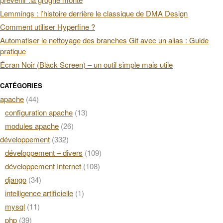
Lemmings : l’histoire derrière le classique de DMA Design
Comment utiliser Hyperfine ?
Automatiser le nettoyage des branches Git avec un alias : Guide
pratique
Écran Noir (Black Screen) – un outil simple mais utile
CATÉGORIES
apache
(44)
configuration apache
(13)
modules apache
(26)
développement
(332)
développement – divers
(109)
développement Internet
(108)
django
(34)
intelligence artificielle
(1)
mysql
(11)
php
(39)