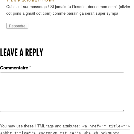
Oui c’est sur massdrop ! Si jamais tu t’inscris, donne mon email (olivier
dot pons à gmail dot com) comme parrain ça serait super sympa !
Répondre
LEAVE A REPLY
Commentaire
*
You may use these HTML tags and attributes:
<a href="" title="">
<abbr title=""> <acronym title=""> <b> <blockquote