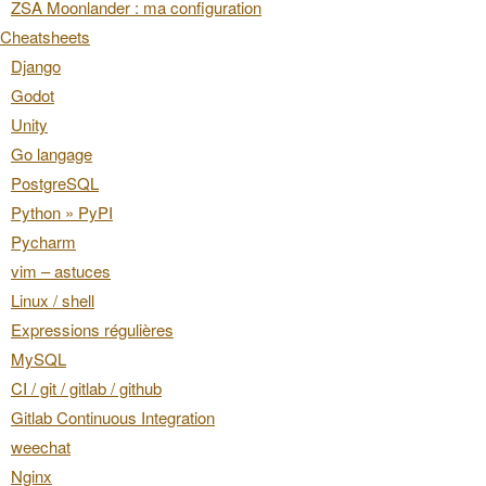
ZSA Moonlander : ma configuration
Cheatsheets
Django
Godot
Unity
Go langage
PostgreSQL
Python » PyPI
Pycharm
vim – astuces
Linux / shell
Expressions régulières
MySQL
CI / git / gitlab / github
Gitlab Continuous Integration
weechat
Nginx