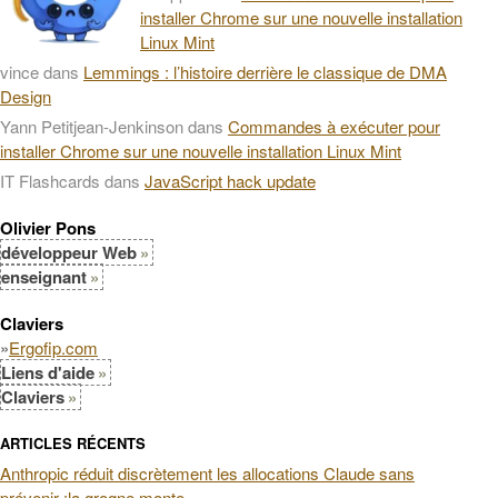
installer Chrome sur une nouvelle installation
Linux Mint
vince
dans
Lemmings : l’histoire derrière le classique de DMA
Design
Yann Petitjean-Jenkinson
dans
Commandes à exécuter pour
installer Chrome sur une nouvelle installation Linux Mint
IT Flashcards
dans
JavaScript hack update
Olivier Pons
développeur Web
enseignant
Claviers
»
Ergofip.com
Liens d'aide
Claviers
ARTICLES RÉCENTS
Anthropic réduit discrètement les allocations Claude sans
prévenir :la grogne monte