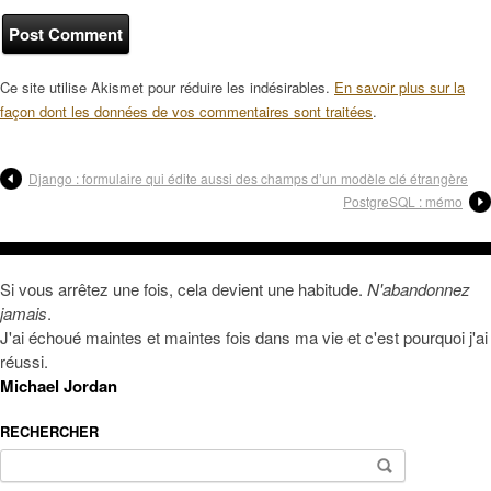
Ce site utilise Akismet pour réduire les indésirables.
En savoir plus sur la
façon dont les données de vos commentaires sont traitées
.
Django : formulaire qui édite aussi des champs d’un modèle clé étrangère
PostgreSQL : mémo
Si vous arrêtez une fois, cela devient une habitude.
N'abandonnez
jamais
.
J'ai échoué maintes et maintes fois dans ma vie et c'est pourquoi j'ai
réussi.
Michael Jordan
RECHERCHER
Rechercher :