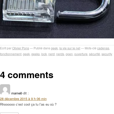
Ecrit par
Olivier Pons
Publié dans
geek
,
la vie sur le net
Mots-clé
cadenas
,
fonctionnement
,
geek
,
geeks
,
lock
,
nerd
,
nerds
,
open
,
ouverture
,
sécurité
,
security
4 comments
mameb
dit :
28 décembre 2015 à 9 h 06 min
Rhoooooo c’est cool ça tu l’as eu où ?