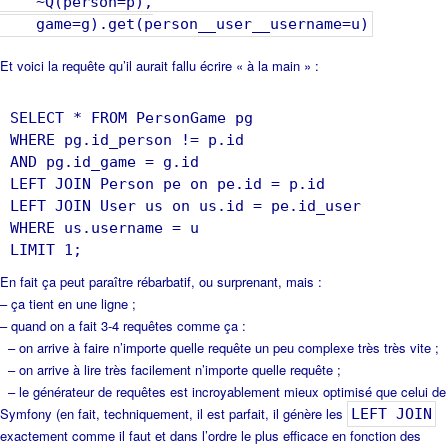
~Q(person=p),
game=g).get(person__user__username=u)
Et voici la requête qu’il aurait fallu écrire « à la main » :
SELECT * FROM PersonGame pg
WHERE pg.id_person != p.id
AND pg.id_game = g.id
LEFT JOIN Person pe on pe.id = p.id
LEFT JOIN User us on us.id = pe.id_user
WHERE us.username = u
LIMIT 1;
En fait ça peut paraître rébarbatif, ou surprenant, mais :
– ça tient en une ligne ;
– quand on a fait 3-4 requêtes comme ça :
– on arrive à faire n’importe quelle requête un peu complexe très très vite ;
– on arrive à lire très facilement n’importe quelle requête ;
– le générateur de requêtes est incroyablement mieux optimisé que celui de
Symfony (en fait, techniquement, il est parfait, il génère les
LEFT JOIN
exactement comme il faut et dans l’ordre le plus efficace en fonction des