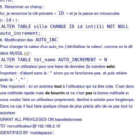
utf8;
Renommer un champ :
Ici, je renomme la clé primaire «
» et je la passe en minuscules
ID
(«
« ) :
id
ALTER TABLE ville CHANGE ID id int(11) NOT NULL
auto_increment;
Modification des
AUTO_INC
Pour changer la valeur d’un auto_inc (‘réinitialiser la valeur’, comme on le dit
dans MySQL
ici
) :
ALTER TABLE tbl_name AUTO_INCREMENT = N
Créer un utilisateur pour une base de données (la manière
sale
)
Important : d’abord sans le
‘.*’ sinon ça ne fonctionne pas, et puis refaire
avec le
.
'.*'
Très important : ici on autorise
tout
à l’utilisateur qui va être crée. C’est donc
une méthode rapide mais
de bourrin
et ce n’est
pas
la bonne méthode si
vous voulez faire un utilisateur proprement, destiné à exister pour longtemps.
Dans ce cas il faut faire quelque chose de plus précis afin de ne pas tout lui
autoriser.
GRANT ALL PRIVILEGES ON basededonnees
TO ‘nomutilisateur’@’192.168.2.16’
IDENTIFIED BY ‘motdepasse’;