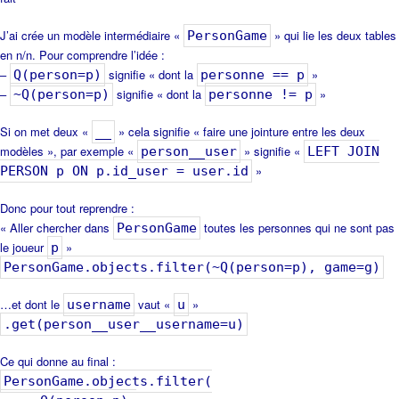
J’ai crée un modèle intermédiaire «
» qui lie les deux tables
PersonGame
en n/n. Pour comprendre l’idée :
–
signifie « dont la
»
Q(person=p)
personne == p
–
signifie « dont la
»
~Q(person=p)
personne != p
Si on met deux «
» cela signifie « faire une jointure entre les deux
__
modèles », par exemple «
» signifie «
person__user
LEFT JOIN
»
PERSON p ON p.id_user = user.id
Donc pour tout reprendre :
« Aller chercher dans
toutes les personnes qui ne sont pas
PersonGame
le joueur
»
p
PersonGame.objects.filter(~Q(person=p), game=g)
…et dont le
vaut «
»
username
u
.get(person__user__username=u)
Ce qui donne au final :
PersonGame.objects.filter(