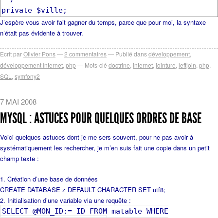
private $ville;
J’espère vous avoir fait gagner du temps, parce que pour moi, la syntaxe
n’était pas évidente à trouver.
Ecrit par
Olivier Pons
2
commentaires
Publié dans
développement
,
développement Internet
,
php
Mots-clé
doctrine
,
internet
,
jointure
,
leftjoin
,
php
,
SQL
,
symfony2
7 MAI 2008
MYSQL : ASTUCES POUR QUELQUES ORDRES DE BASE
Voici quelques astuces dont je me sers souvent, pour ne pas avoir à
systématiquement les rechercher, je m’en suis fait une copie dans un petit
champ texte :
Création d’une base de données
CREATE DATABASE z DEFAULT CHARACTER SET utf8;
Initialisation d’une variable via une requête :
SELECT @MON_ID:= ID FROM matable WHERE