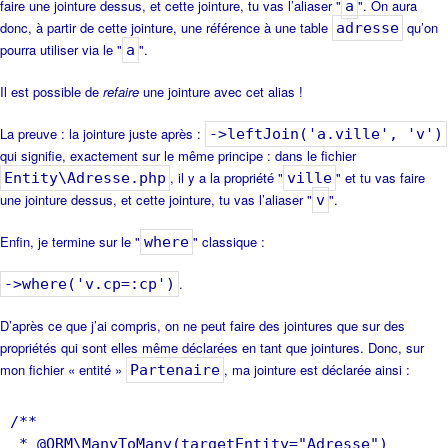
faire une jointure dessus, et cette jointure, tu vas l’aliaser "
". On aura
a
donc, à partir de cette jointure, une référence à une table
qu’on
adresse
pourra utiliser via le "
".
a
Il est possible de
refaire
une jointure avec cet alias !
La preuve : la jointure juste après :
->leftJoin('a.ville', 'v')
qui signifie, exactement sur le même principe : dans le fichier
, il y a la propriété "
" et tu vas faire
Entity\Adresse.php
ville
une jointure dessus, et cette jointure, tu vas l’aliaser "
".
v
Enfin, je termine sur le "
" classique :
where
.
->where('v.cp=:cp')
D’après ce que j’ai compris, on ne peut faire des jointures que sur des
propriétés qui sont elles même déclarées en tant que jointures. Donc, sur
mon fichier « entité »
, ma jointure est déclarée ainsi :
Partenaire
/**
* @ORM\ManyToMany(targetEntity="Adresse")