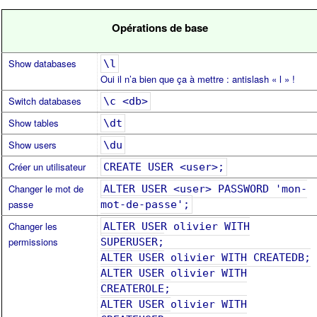
Opérations de base
Show databases
\l
Oui il n’a bien que ça à mettre : antislash « l » !
Switch databases
\c <db>
Show tables
\dt
Show users
\du
Créer un utilisateur
CREATE USER <user>;
Changer le mot de
ALTER USER <user> PASSWORD 'mon-
passe
mot-de-passe';
Changer les
ALTER USER olivier WITH
permissions
SUPERUSER;
ALTER USER olivier WITH CREATEDB;
ALTER USER olivier WITH
CREATEROLE;
ALTER USER olivier WITH