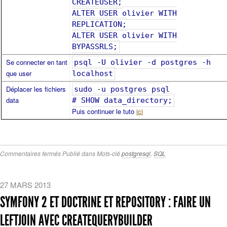
CREATEUSER;
ALTER USER olivier WITH
REPLICATION;
ALTER USER olivier WITH
BYPASSRLS;
Se connecter en tant
psql -U olivier -d postgres -h
que user
localhost
Déplacer les fichiers
sudo -u postgres psql
data
# SHOW data_directory;
Puis continuer le tuto
ici
sur
Commentaires fermés
Publié dans
Mots-clé
postgresql
,
SQL
PostgreSQL
27 MARS 2013
SYMFONY 2 ET DOCTRINE ET REPOSITORY : FAIRE UN
LEFTJOIN AVEC CREATEQUERYBUILDER