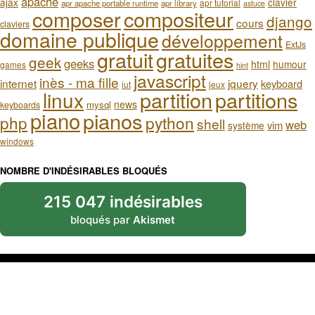
apache
ajax
clavier
apr tutorial
apr apache portable runtime
apr library
astuce
composer
compositeur
django
cours
claviers
domaine publique
développement
ExtJs
gratuit
gratuites
geek
geeks
html
humour
games
hint
javascript
inès - ma fille
internet
jquery
keyboard
iut
jeux
partition
partitions
linux
news
mysql
keyboards
piano
pianos
php
python
shell
web
vim
système
windows
NOMBRE D'INDÉSIRABLES BLOQUÉS
215 047 indésirables
bloqués par
Akismet