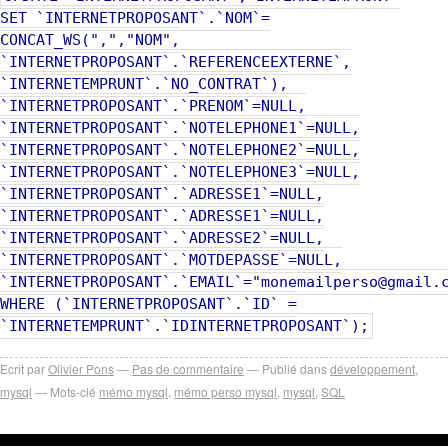
SET `INTERNETPROPOSANT`.`NOM`=
CONCAT_WS(",","NOM",
`INTERNETPROPOSANT`.`REFERENCEEXTERNE`,
`INTERNETEMPRUNT`.`NO_CONTRAT`),
`INTERNETPROPOSANT`.`PRENOM`=NULL,
`INTERNETPROPOSANT`.`NOTELEPHONE1`=NULL,
`INTERNETPROPOSANT`.`NOTELEPHONE2`=NULL,
`INTERNETPROPOSANT`.`NOTELEPHONE3`=NULL,
`INTERNETPROPOSANT`.`ADRESSE1`=NULL,
`INTERNETPROPOSANT`.`ADRESSE1`=NULL,
`INTERNETPROPOSANT`.`ADRESSE2`=NULL,
`INTERNETPROPOSANT`.`MOTDEPASSE`=NULL,
`INTERNETPROPOSANT`.`EMAIL`="monemailperso@gmail.
WHERE (`INTERNETPROPOSANT`.`ID` =
`INTERNETEMPRUNT`.`IDINTERNETPROPOSANT`);
Ecrit par
Olivier Pons
Pas de commentaire
Publié dans
développement
,
mysql
Mots-clé
mémo mysql
,
mémo perso mysql
,
mysql
,
SQL