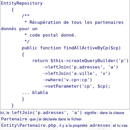
EntityRepository
{
/**
* Récupération de tous les partenaires
donnés pour un
* code postal donné.
*/
public function findAllActiveByCp($cp)
{
return $this->createQueryBuilder('p')
->leftJoin('p.adresses', 'a')
->leftJoin('a.ville', 'v')
->where('v.cp=:cp')
->setParameter('cp', $cp);
... blabla
}
}
Ici, le
signifie : dans la classe
leftJoin('p.adresses', 'a')
que j’ai déclarée dans le fichier
Partenaire
, il y a la propriété
et tu vas
Entity\Partenaire.php
adresses