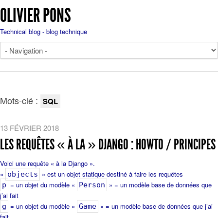
OLIVIER PONS
Technical blog - blog technique
Mots-clé :
SQL
13 FÉVRIER 2018
LES REQUÊTES « À LA » DJANGO : HOWTO / PRINCIPES
Voici une requête « à la Django ».
«
» est un objet statique destiné à faire les requêtes
objects
= un objet du modèle «
» = un modèle base de données que
p
Person
j’ai fait
= un objet du modèle «
» = un modèle base de données que j’ai
g
Game
fait