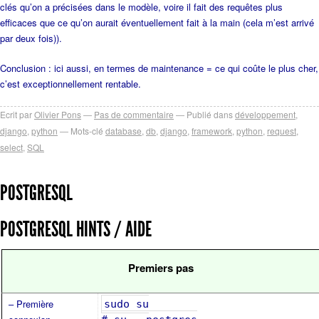
clés qu’on a précisées dans le modèle, voire il fait des requêtes plus
efficaces que ce qu’on aurait éventuellement fait à la main (cela m’est arrivé
par deux fois)).
Conclusion : ici aussi, en termes de maintenance = ce qui coûte le plus cher,
c’est exceptionnellement rentable.
Ecrit par
Olivier Pons
Pas de commentaire
Publié dans
développement
,
django
,
python
Mots-clé
database
,
db
,
django
,
framework
,
python
,
request
,
select
,
SQL
POSTGRESQL
POSTGRESQL HINTS / AIDE
Premiers pas
– Première
sudo su