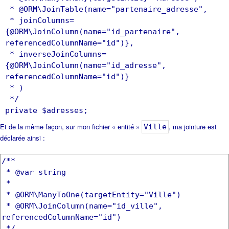
* @ORM\JoinTable(name="partenaire_adresse",
* joinColumns=
{@ORM\JoinColumn(name="id_partenaire",
referencedColumnName="id")},
* inverseJoinColumns=
{@ORM\JoinColumn(name="id_adresse",
referencedColumnName="id")}
* )
*/
private $adresses;
Et de la même façon, sur mon fichier « entité »
, ma jointure est
Ville
déclarée ainsi :
/**
* @var string
*
* @ORM\ManyToOne(targetEntity="Ville")
* @ORM\JoinColumn(name="id_ville",
referencedColumnName="id")
*/