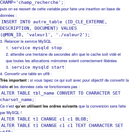
CHAMP='champ_recherche';
puis on se ressert de cette variable pour faire une insertion en base de
données :
INSERT INTO autre_table (ID_CLE_EXTERNE,
DESCRIPTION, DOCUMENT) VALUES
(@MON_ID, 'valeur1', './valeur2');
Relancer le service MySQL
service mysqld stop
attendre une trentaine de secondes afin que le cache soit vidé et
que toutes les allocations mémoires soient correctement libérées
service mysqld start
Convertir une table en utf8 :
Très important :
si vous tapez ce qui suit avec pour objectif de convertir la
table
et
les données cela ne fonctionnera pas :
ALTER TABLE tbl_name CONVERT TO CHARACTER SET
charset_name;
Ce n’est
qu’en utilisant les ordres suivants
que la conversion sera faite
par MySQL !
ALTER TABLE t1 CHANGE c1 c1 BLOB;
ALTER TABLE t1 CHANGE c1 c1 TEXT CHARACTER SET