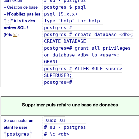
connexion
# su - postgres
– Création de base
postgres $ psql
–
N’oubliez pas les
psql (9.x.x)
"
" à la fin des
;
Type "help" for help.
ordres SQL !
postgres=#
(Pris
ici
)
postgres=# create database <db>;
CREATE DATABASE
postgres=# grant all privileges
on database <db> to <user>;
GRANT
postgres=# ALTER ROLE <user>
SUPERUSER;
postgres=#
Supprimer puis refaire une base de données
Se connecter
en
sudo su
étant le user
# su - postgres
"
"
postgres
# \c <db>