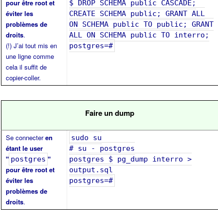
pour être root et
$ DROP SCHEMA public CASCADE;
éviter les
CREATE SCHEMA public; GRANT ALL
problèmes de
ON SCHEMA public TO public; GRANT
droits
.
ALL ON SCHEMA public TO interro;
(!) J’ai tout mis en
postgres=#
une ligne comme
cela il suffit de
copier-coller.
Faire un dump
Se connecter
en
sudo su
étant le user
# su - postgres
"
"
postgres
postgres $ pg_dump interro >
pour être root et
output.sql
éviter les
postgres=#
problèmes de
droits
.