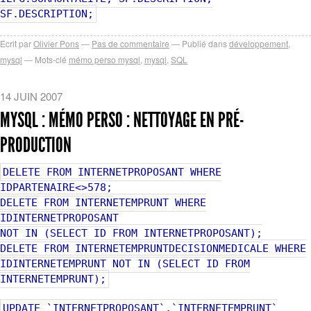
SF.DESCRIPTION;
Ecrit par
Olivier Pons
Pas de commentaire
Publié dans
développement
,
mysql
Mots-clé
mémo perso mysql
,
mysql
,
SQL
14 JUIN 2007
MYSQL : MÉMO PERSO : NETTOYAGE EN PRÉ-
PRODUCTION
DELETE FROM INTERNETPROPOSANT WHERE
IDPARTENAIRE<>578;
DELETE FROM INTERNETEMPRUNT WHERE
IDINTERNETPROPOSANT
NOT IN (SELECT ID FROM INTERNETPROPOSANT);
DELETE FROM INTERNETEMPRUNTDECISIONMEDICALE WHERE
IDINTERNETEMPRUNT NOT IN (SELECT ID FROM
INTERNETEMPRUNT);
UPDATE `INTERNETPROPOSANT`,`INTERNETEMPRUNT`