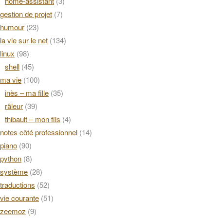
home-assistant
(3)
gestion de projet
(7)
humour
(23)
la vie sur le net
(134)
linux
(98)
shell
(45)
ma vie
(100)
inès – ma fille
(35)
râleur
(39)
thibault – mon fils
(4)
notes côté professionnel
(14)
piano
(90)
python
(8)
système
(28)
traductions
(52)
vie courante
(51)
zeemoz
(9)