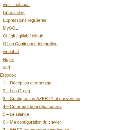
vim – astuces
Linux / shell
Expressions régulières
MySQL
CI / git / gitlab / github
Gitlab Continuous Integration
weechat
Nginx
curl
Ergodox
1 – Réception et montage
2 – Les O-ring
3 – Configuration AZERTY et conversion
4 – Comment faire des macros
5 – Le silence
6 – Ma configuration du clavier
7 – WASD keyboard customisation