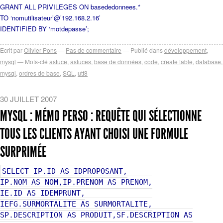
GRANT ALL PRIVILEGES ON basededonnees.*
TO ‘nomutilisateur’@’192.168.2.16’
IDENTIFIED BY ‘motdepasse’;
Ecrit par
Olivier Pons
Pas de commentaire
Publié dans
développement
,
mysql
Mots-clé
astuce
,
astuces
,
base de données
,
code
,
create table
,
database
,
mysql
,
ordres de base
,
SQL
,
utf8
30 JUILLET 2007
MYSQL : MÉMO PERSO : REQUÊTE QUI SÉLECTIONNE
TOUS LES CLIENTS AYANT CHOISI UNE FORMULE
SURPRIMÉE
SELECT IP.ID AS IDPROPOSANT,
IP.NOM AS NOM,IP.PRENOM AS PRENOM,
IE.ID AS IDEMPRUNT,
IEFG.SURMORTALITE AS SURMORTALITE,
SP.DESCRIPTION AS PRODUIT,SF.DESCRIPTION AS